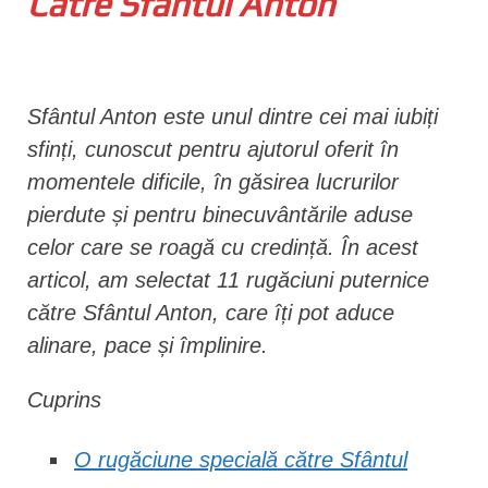
Către Sfântul Anton
n
t
Sfântul Anton este unul dintre cei mai iubiți
sfinți, cunoscut pentru ajutorul oferit în
momentele dificile, în găsirea lucrurilor
pierdute și pentru binecuvântările aduse
celor care se roagă cu credință. În acest
articol, am selectat 11 rugăciuni puternice
către Sfântul Anton, care îți pot aduce
alinare, pace și împlinire.
Cuprins
O rugăciune specială către Sfântul