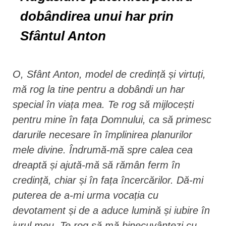
dobândirea unui har prin
Sfântul Anton
O, Sfânt Anton, model de credință și virtuți,
mă rog la tine pentru a dobândi un har
special în viața mea. Te rog să mijlocești
pentru mine în fața Domnului, ca să primesc
darurile necesare în împlinirea planurilor
mele divine. Îndrumă-mă spre calea cea
dreaptă și ajută-mă să rămân ferm în
credință, chiar și în fața încercărilor. Dă-mi
puterea de a-mi urma vocația cu
devotament și de a aduce lumină și iubire în
jurul meu. Te rog să mă binecuvântezi cu