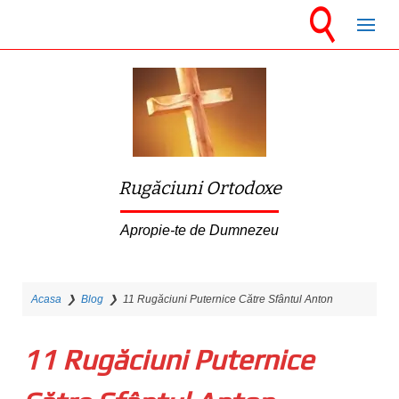
S
k
i
p
t
o
m
Rugăciuni Ortodoxe
a
i
Apropie-te de Dumnezeu
n
c
Acasa
❯
Blog
❯
11 Rugăciuni Puternice Către Sfântul Anton
o
n
11 Rugăciuni Puternice
t
e