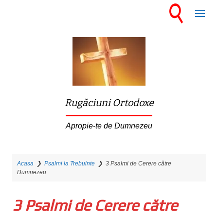
S
k
i
p
t
o
m
Rugăciuni Ortodoxe
a
i
Apropie-te de Dumnezeu
n
c
Acasa
❯
Psalmi la Trebuinte
❯
3 Psalmi de Cerere către
o
Dumnezeu
n
t
3 Psalmi de Cerere către
e