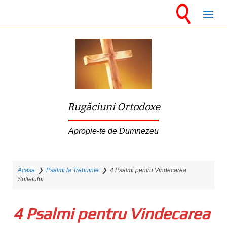
S
k
i
p
t
o
m
Rugăciuni Ortodoxe
a
i
Apropie-te de Dumnezeu
n
c
Acasa
❯
Psalmi la Trebuinte
❯
4 Psalmi pentru Vindecarea
o
Sufletului
n
t
4 Psalmi pentru Vindecarea
e