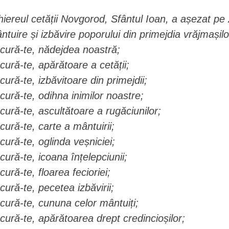
hiereul cetății Novgorod, Sfântul Ioan, a așezat pe z
ntuire și izbăvire poporului din primejdia vrăjmașilo
cură-te, nădejdea noastră;
cură-te, apărătoare a cetății;
cură-te, izbăvitoare din primejdii;
cură-te, odihna inimilor noastre;
cură-te, ascultătoare a rugăciunilor;
cură-te, carte a mântuirii;
cură-te, oglinda veșniciei;
cură-te, icoana înțelepciunii;
cură-te, floarea fecioriei;
cură-te, pecetea izbăvirii;
cură-te, cununa celor mântuiți;
cură-te, apărătoarea drept credincioșilor;