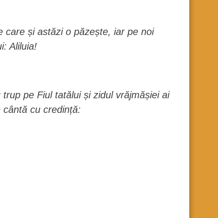
 care și astăzi o păzește, iar pe noi
 Aliluia!
trup pe Fiul tatălui și zidul vrăjmășiei ai
 cântă cu credință: