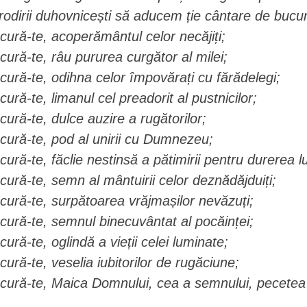
rodirii duhovnicești să aducem ție cântare de bucur
cură-te, acoperământul celor necăjiți;
cură-te, râu pururea curgător al milei;
cură-te, odihna celor împovărați cu fărădelegi;
cură-te, limanul cel preadorit al pustnicilor;
cură-te, dulce auzire a rugătorilor;
cură-te, pod al unirii cu Dumnezeu;
cură-te, făclie nestinsă a pătimirii pentru durerea l
cură-te, semn al mântuirii celor deznădăjduiți;
cură-te, surpătoarea vrăjmașilor nevăzuți;
cură-te, semnul binecuvântat al pocăinței;
cură-te, oglindă a vieții celei luminate;
cură-te, veselia iubitorilor de rugăciune;
cură-te, Maica Domnului, cea a semnului, pecetea 