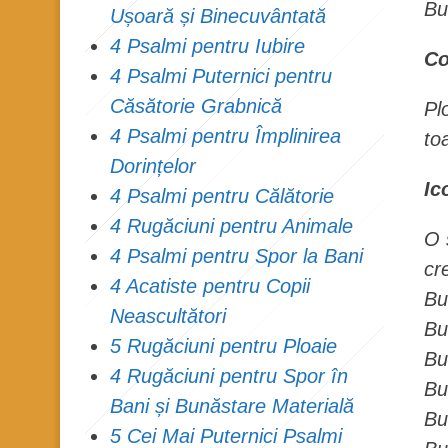
Bu
Ușoară și Binecuvântată
4 Psalmi pentru Iubire
Co
4 Psalmi Puternici pentru
Căsătorie Grabnică
Pl
4 Psalmi pentru Împlinirea
to
Dorințelor
Ic
4 Psalmi pentru Călătorie
4 Rugăciuni pentru Animale
O 
4 Psalmi pentru Spor la Bani
cr
4 Acatiste pentru Copii
Bu
Neascultători
Bu
5 Rugăciuni pentru Ploaie
Bu
4 Rugăciuni pentru Spor în
Bu
Bani și Bunăstare Materială
Bu
5 Cei Mai Puternici Psalmi