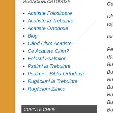
RUGĂCIUNI ORTODOXE
Co
Acatiste Folositoare
Di
Acatiste la Trebuinte
to
Acatiste Ortodoxe
Blog
Ic
Când Citim Acatiste
Pe
Ce Acatiste Citim?
dă
Folosul Psalmilor
Bu
Psalmi la Trebuinte
Bu
Psalmii – Biblia Ortodoxă
Bu
Rugăciuni la Trebuinte
Bu
Rugăciuni Zilnice
Bu
Bu
Bu
CUVINTE CHEIE