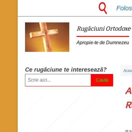
S
Folos
k
i
Rugăciuni Ortodoxe
p
t
Apropie-te de Dumnezeu
o
m
a
Ce rugăciune te intere
sează?
Acas
i
Cauta
n
A
c
o
R
n
t
e
(8 M