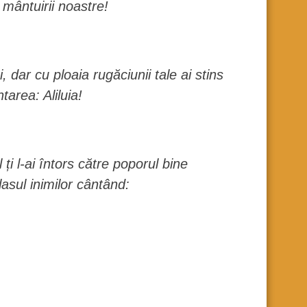
mântuirii noastre!
 dar cu ploaia rugăciunii tale ai stins
tarea: Aliluia!
 ți l-ai întors către poporul bine
lasul inimilor cântând: