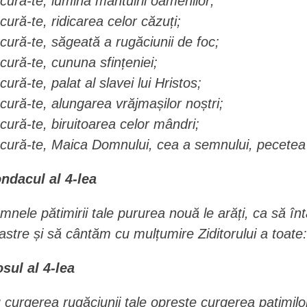
cură-te, lumina mântuirii oamenilor;
cură-te, ridicarea celor căzuți;
cură-te, săgeată a rugăciunii de foc;
cură-te, cununa sfințeniei;
cură-te, palat al slavei lui Hristos;
cură-te, alungarea vrăjmașilor noștri;
cură-te, biruitoarea celor mândri;
cură-te, Maica Domnului, cea a semnului, pecetea 
ndacul al 4-lea
mnele pătimirii tale pururea nouă le arăți, ca să în
astre și să cântăm cu mulțumire Ziditorului a toate: 
osul al 4-lea
 curgerea rugăciunii tale oprește curgerea patimil