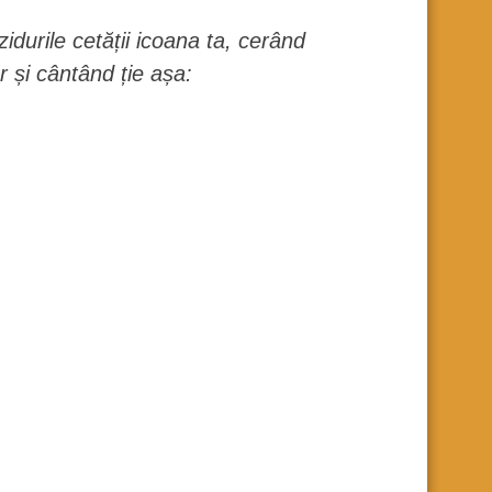
idurile cetății icoana ta, cerând
r și cântând ție așa: