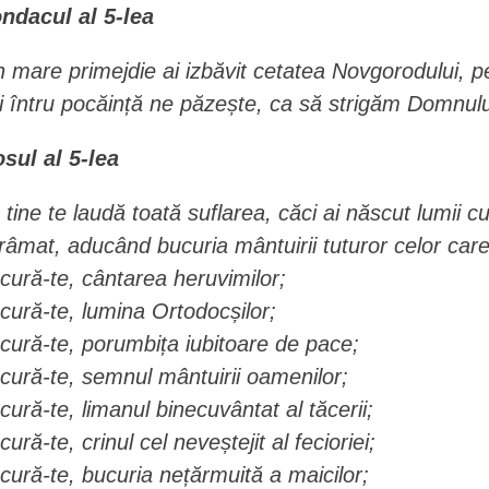
ndacul al 5-lea
n mare primejdie ai izbăvit cetatea Novgorodului, pe
ți întru pocăință ne păzește, ca să strigăm Domnului:
osul al 5-lea
 tine te laudă toată suflarea, căci ai născut lumii cu 
râmat, aducând bucuria mântuirii tuturor celor care
cură-te, cântarea heruvimilor;
cură-te, lumina Ortodocșilor;
cură-te, porumbița iubitoare de pace;
cură-te, semnul mântuirii oamenilor;
cură-te, limanul binecuvântat al tăcerii;
cură-te, crinul cel neveștejit al fecioriei;
cură-te, bucuria nețărmuită a maicilor;