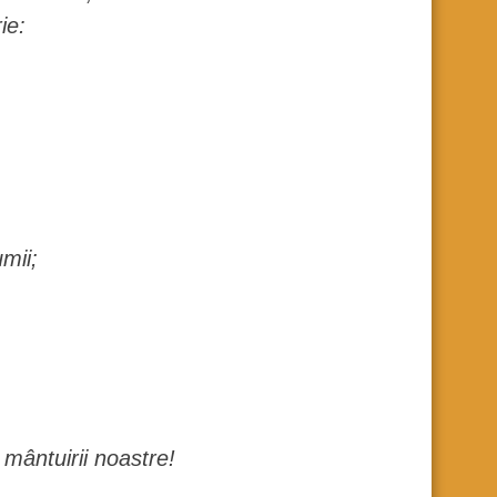
ie:
umii;
mântuirii noastre!