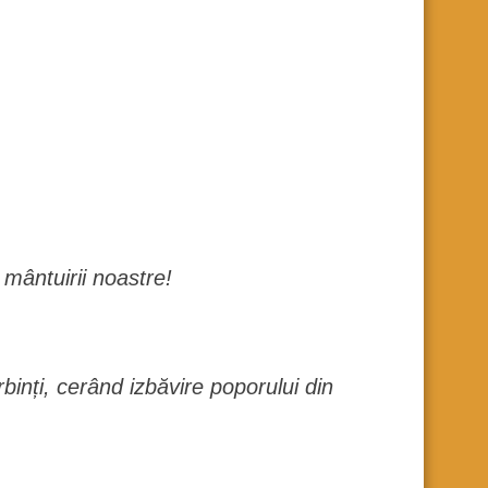
mântuirii noastre!
rbinți, cerând izbăvire poporului din