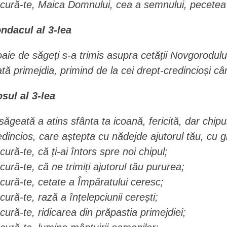
cură-te, Maica Domnului, cea a semnului, pecetea 
ndacul al 3-lea
oaie de săgeți s-a trimis asupra cetății Novgorodului,
ată primejdia, primind de la cei drept-credincioși cân
osul al 3-lea
săgeată a atins sfânta ta icoană, fericită, dar chipul
edincios, care aștepta cu nădejde ajutorul tău, cu g
cură-te, că ți-ai întors spre noi chipul;
cură-te, că ne trimiți ajutorul tău pururea;
cură-te, cetate a Împăratului ceresc;
cură-te, rază a înțelepciunii cerești;
cură-te, ridicarea din prăpastia primejdiei;