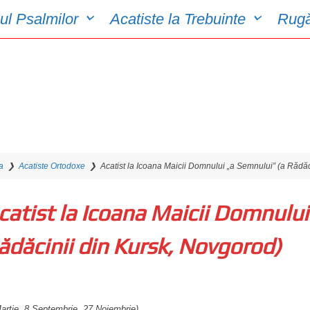
ul Psalmilor
Acatiste la Trebuinte
Rugă
a
❯
Acatiste Ortodoxe
❯
Acatist la Icoana Maicii Domnului „a Semnului” (a Rădăc
catist la Icoana Maicii Domnului
ădăcinii din Kursk, Novgorod)
artie, 8 Septembrie, 27 Noiembrie)