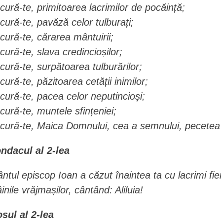
cură-te, primitoarea lacrimilor de pocăință;
cură-te, pavăză celor tulburați;
cură-te, cărarea mântuirii;
cură-te, slava credincioșilor;
cură-te, surpătoarea tulburărilor;
cură-te, păzitoarea cetății inimilor;
cură-te, pacea celor neputincioși;
cură-te, muntele sfințeniei;
cură-te, Maica Domnului, cea a semnului, pecetea 
ndacul al 2-lea
ântul episcop Ioan a căzut înaintea ta cu lacrimi fie
inile vrăjmașilor, cântând: Aliluia!
osul al 2-lea