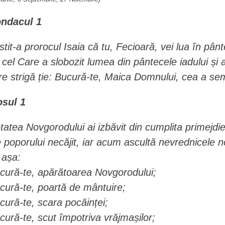
ndacul 1
stit-a prorocul Isaia că tu, Fecioară, vei lua în pân
 cel Care a slobozit lumea din pântecele iadului și a
re strigă ție: Bucură-te, Maica Domnului, cea a sem
osul 1
tatea Novgorodului ai izbăvit din cumplita primejdie,
e poporului necăjit, iar acum ascultă nevrednicele 
e așa:
cură-te, apărătoarea Novgorodului;
cură-te, poartă de mântuire;
cură-te, scara pocăinței;
cură-te, scut împotriva vrăjmașilor;