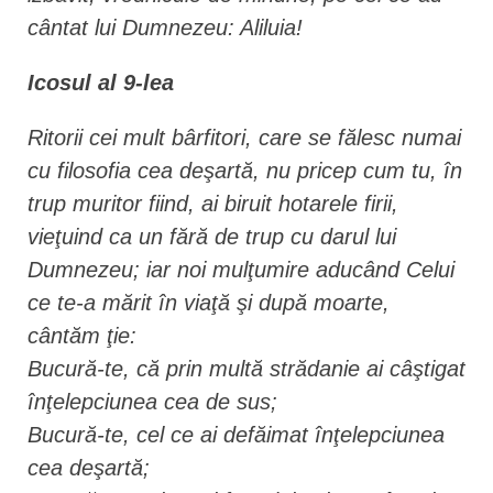
cântat lui Dumnezeu: Aliluia!
Icosul al 9-lea
Ritorii cei mult bârfitori, care se fălesc numai
cu filosofia cea deşartă, nu pricep cum tu, în
trup muritor fiind, ai biruit hotarele firii,
vieţuind ca un fără de trup cu darul lui
Dumnezeu; iar noi mulţumire aducând Celui
ce te-a mărit în viaţă şi după moarte,
cântăm ţie:
Bucură-te, că prin multă strădanie ai câştigat
înţelepciunea cea de sus;
Bucură-te, cel ce ai defăimat înţelepciunea
cea deşartă;