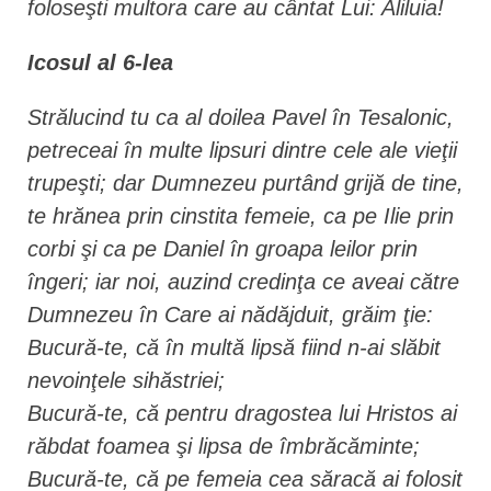
foloseşti multora care au cântat Lui: Aliluia!
Icosul al 6-lea
Strălucind tu ca al doilea Pavel în Tesalonic,
petreceai în multe lipsuri dintre cele ale vieţii
trupeşti; dar Dumnezeu purtând grijă de tine,
te hrănea prin cinstita femeie, ca pe Ilie prin
corbi şi ca pe Daniel în groapa leilor prin
îngeri; iar noi, auzind credinţa ce aveai către
Dumnezeu în Care ai nădăjduit, grăim ţie:
Bucură-te, că în multă lipsă fiind n-ai slăbit
nevoinţele sihăstriei;
Bucură-te, că pentru dragostea lui Hristos ai
răbdat foamea şi lipsa de îmbrăcăminte;
Bucură-te, că pe femeia cea săracă ai folosit