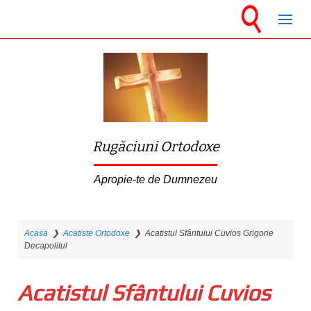
S
k
i
p
t
o
m
Rugăciuni Ortodoxe
a
i
Apropie-te de Dumnezeu
n
c
Acasa
❯
Acatiste Ortodoxe
❯
Acatistul Sfântului Cuvios Grigorie
o
Decapolitul
n
t
Acatistul Sfântului Cuvios
e