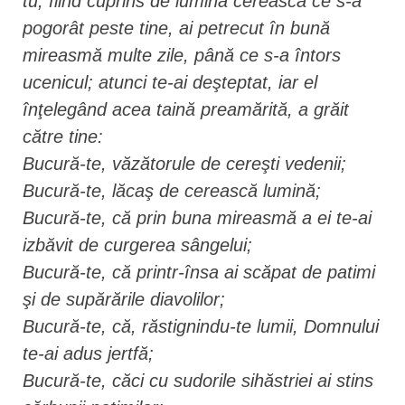
tu, fiind cuprins de lumina cerească ce s-a
pogorât peste tine, ai petrecut în bună
mireasmă multe zile, până ce s-a întors
ucenicul; atunci te-ai deşteptat, iar el
înţelegând acea taină preamărită, a grăit
către tine:
Bucură-te, văzătorule de cereşti vedenii;
Bucură-te, lăcaş de cerească lumină;
Bucură-te, că prin buna mireasmă a ei te-ai
izbăvit de curgerea sângelui;
Bucură-te, că printr-însa ai scăpat de patimi
şi de supărările diavolilor;
Bucură-te, că, răstignindu-te lumii, Domnului
te-ai adus jertfă;
Bucură-te, căci cu sudorile sihăstriei ai stins