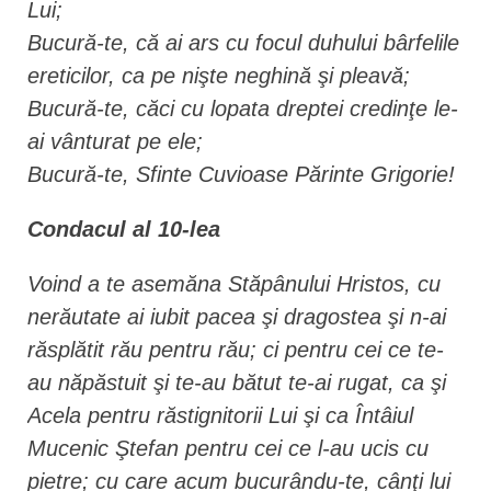
Lui;
Bucură-te, că ai ars cu focul duhului bârfelile
ereticilor, ca pe nişte neghină şi pleavă;
Bucură-te, căci cu lopata dreptei credinţe le-
ai vânturat pe ele;
Bucură-te, Sfinte Cuvioase Părinte Grigorie!
Condacul al 10-lea
Voind a te asemăna Stăpânului Hristos, cu
nerăutate ai iubit pacea şi dragostea şi n-ai
răsplătit rău pentru rău; ci pentru cei ce te-
au năpăstuit şi te-au bătut te-ai rugat, ca şi
Acela pentru răstignitorii Lui şi ca Întâiul
Mucenic Ştefan pentru cei ce l-au ucis cu
pietre; cu care acum bucurându-te, cânţi lui