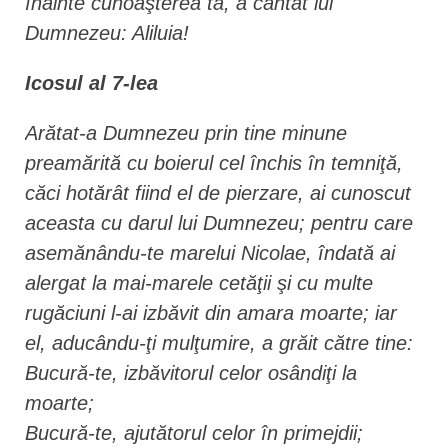
înainte cunoaşterea ta, a cântat lui
Dumnezeu: Aliluia!
Icosul al 7-lea
Arătat-a Dumnezeu prin tine minune
preamărită cu boierul cel închis în temniţă,
căci hotărât fiind el de pierzare, ai cunoscut
aceasta cu darul lui Dumnezeu; pentru care
asemănându-te marelui Nicolae, îndată ai
alergat la mai-marele cetăţii şi cu multe
rugăciuni l-ai izbăvit din amara moarte; iar
el, aducându-ţi mulţumire, a grăit către tine:
Bucură-te, izbăvitorul celor osândiţi la
moarte;
Bucură-te, ajutătorul celor în primejdii;