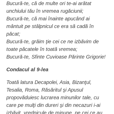
Bucură-te, că de multe ori te-ai arătat
unchiului tău în vremea rugăciunii;
Bucură-te, că mai înainte apucând ai
mântuit pe stâlpnicul ce era să cadă în
păcat;
Bucură-te, grăim ţie cei ce ne izbăvim de
toate păcatele în toată vremea;
Bucură-te, Sfinte Cuvioase Părinte Grigorie!
Condacul al 9-lea
Toată latura Decapolei, Asia, Bizanţul,
Tesalia, Roma, Răsăritul şi Apusul
propovăduiesc lucrarea minunilor tale, cu
care pe mulţi din dureri şi din necazuri i-ai
izbăvit, vrednicule de minune, pe cei ce au