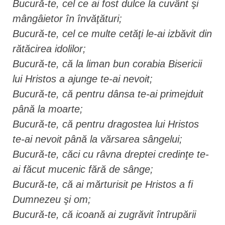
Bucură-te, cel ce ai fost dulce la cuvânt şi
mângâietor în învăţături;
Bucură-te, cel ce multe cetăţi le-ai izbăvit din
rătăcirea idolilor;
Bucură-te, că la liman bun corabia Bisericii
lui Hristos a ajunge te-ai nevoit;
Bucură-te, că pentru dânsa te-ai primejduit
până la moarte;
Bucură-te, că pentru dragostea lui Hristos
te-ai nevoit până la vărsarea sângelui;
Bucură-te, căci cu râvna dreptei credinţe te-
ai făcut mucenic fără de sânge;
Bucură-te, că ai mărturisit pe Hristos a fi
Dumnezeu şi om;
Bucură-te, că icoană ai zugrăvit întrupării