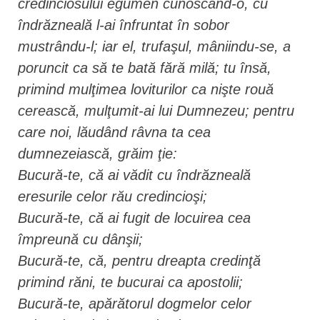
credinciosului egumen cunoscând-o, cu
îndrăzneală l-ai înfruntat în sobor
mustrându-l; iar el, trufaşul, mâniindu-se, a
poruncit ca să te bată fără milă; tu însă,
primind mulţimea loviturilor ca nişte rouă
cerească, mulţumit-ai lui Dumnezeu; pentru
care noi, lăudând râvna ta cea
dumnezeiască, grăim ţie:
Bucură-te, că ai vădit cu îndrăzneală
eresurile celor rău credincioşi;
Bucură-te, că ai fugit de locuirea cea
împreună cu dânşii;
Bucură-te, că, pentru dreapta credinţă
primind răni, te bucurai ca apostolii;
Bucură-te, apărătorul dogmelor celor