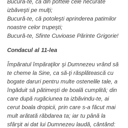
Bucură-te, că din poftele cele necurate
izbăveşti pe mulţi;
Bucură-te, că potoleşti aprinderea patimilor
noastre celor trupeşti;
Bucură-te, Sfinte Cuvioase Părinte Grigorie!
Condacul al 11-lea
Împăratul împăraţilor şi Dumnezeu vrând să
te cheme la Sine, ca să-ţi răsplătească cu
bogate daruri pentru multe ostenelile tale, a
îngăduit să pătimeşti de boală cumplită; din
care după rugăciunea ta izbăvindu-te, ai
cerut boala dropicii, prin care s-a făcut mai
mult arătată răbdarea ta; iar tu până la
sfârşit ai dat lui Dumnezeu laudă, cântând: