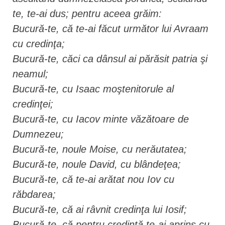
te, te-ai dus; pentru aceea grăim:
Bucură-te, că te-ai făcut următor lui Avraam
cu credinţa;
Bucură-te, căci ca dânsul ai părăsit patria şi
neamul;
Bucură-te, cu Isaac moştenitorule al
credinţei;
Bucură-te, cu Iacov minte văzătoare de
Dumnezeu;
Bucură-te, noule Moise, cu nerăutatea;
Bucură-te, noule David, cu blândeţea;
Bucură-te, că te-ai arătat nou Iov cu
răbdarea;
Bucură-te, că ai râvnit credinţa lui Iosif;
Bucură-te, că pentru credinţă te-ai aprins cu