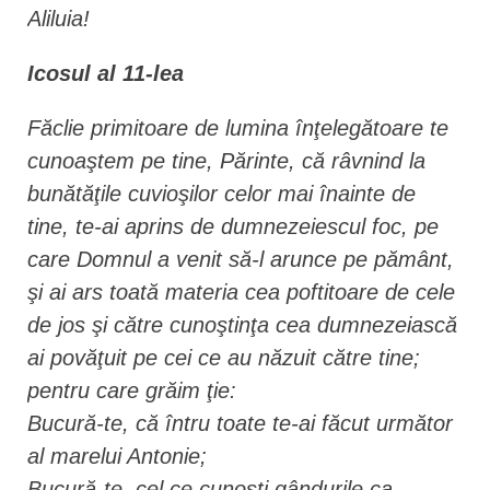
Aliluia!
Icosul al 11-lea
Făclie primitoare de lumina înţelegătoare te
cunoaştem pe tine, Părinte, că râvnind la
bunătăţile cuvioşilor celor mai înainte de
tine, te-ai aprins de dumnezeiescul foc, pe
care Domnul a venit să-l arunce pe pământ,
şi ai ars toată materia cea poftitoare de cele
de jos şi către cunoştinţa cea dumnezeiască
ai povăţuit pe cei ce au năzuit către tine;
pentru care grăim ţie:
Bucură-te, că întru toate te-ai făcut următor
al marelui Antonie;
Bucură-te, cel ce cunoşti gândurile ca