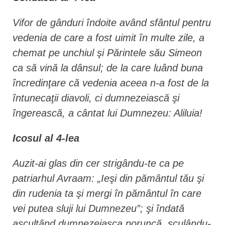
Vifor de gânduri îndoite având sfântul pentru
vedenia de care a fost uimit în multe zile, a
chemat pe unchiul şi Părintele său Simeon
ca să vină la dânsul; de la care luând buna
încredinţare că vedenia aceea n-a fost de la
întunecaţii diavoli, ci dumnezeiască şi
îngerească, a cântat lui Dumnezeu: Aliluia!
Icosul al 4-lea
Auzit-ai glas din cer strigându-te ca pe
patriarhul Avraam: „Ieşi din pământul tău şi
din rudenia ta şi mergi în pământul în care
vei putea sluji lui Dumnezeu”; şi îndată
ascultând dumnezeiasca poruncă, sculându-