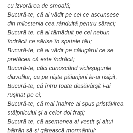
cu izvorârea de smoală;
Bucură-te, că ai vădit pe cel ce ascunsese
din milostenia cea rânduită pentru săraci;
Bucură-te, că ai tămăduit pe cel nebun
îndrăcit ce sărise în spatele tău;
Bucură-te, că ai vădit pe călugărul ce se
prefăcea că este îndrăcit;
Bucură-te, căci cunoscând vicleşugurile
diavolilor, ca pe nişte păianjeni le-ai risipit;
Bucură-te, că întru toate desăvârşit i-ai
ruşinat pe ei;
Bucură-te, că mai înainte ai spus pristăvirea
stâlpnicului şi a celor doi fraţi;
Bucură-te, că asemenea ai vestit şi altui
bătrân să-şi gătească mormântul;