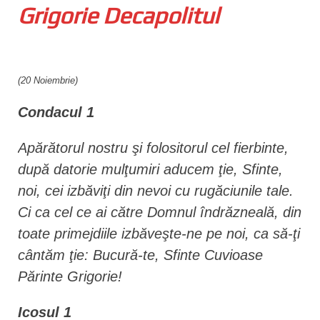
Grigorie Decapolitul
n
t
(20 Noiembrie)
Condacul 1
Apărătorul nostru şi folositorul cel fierbinte,
după datorie mulţumiri aducem ţie, Sfinte,
noi, cei izbăviţi din nevoi cu rugăciunile tale.
Ci ca cel ce ai către Domnul îndrăzneală, din
toate primejdiile izbăveşte-ne pe noi, ca să-ţi
cântăm ţie: Bucură-te, Sfinte Cuvioase
Părinte Grigorie!
Icosul 1