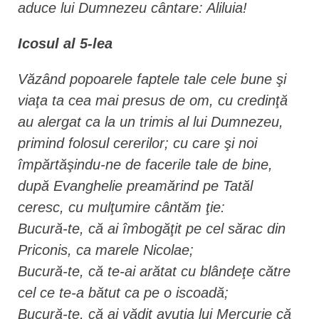
aduce lui Dumnezeu cântare: Aliluia!
Icosul al 5-lea
Văzând popoarele faptele tale cele bune şi
viaţa ta cea mai presus de om, cu credinţă
au alergat ca la un trimis al lui Dumnezeu,
primind folosul cererilor; cu care şi noi
împărtăşindu-ne de facerile tale de bine,
după Evanghelie preamărind pe Tatăl
ceresc, cu mulţumire cântăm ţie:
Bucură-te, că ai îmbogăţit pe cel sărac din
Priconis, ca marele Nicolae;
Bucură-te, că te-ai arătat cu blândeţe către
cel ce te-a bătut ca pe o iscoadă;
Bucură-te, că ai vădit avuţia lui Mercurie că