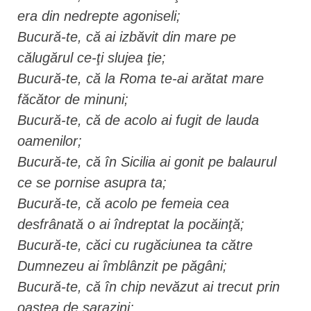
era din nedrepte agoniseli;
Bucură-te, că ai izbăvit din mare pe
călugărul ce-ţi slujea ţie;
Bucură-te, că la Roma te-ai arătat mare
făcător de minuni;
Bucură-te, că de acolo ai fugit de lauda
oamenilor;
Bucură-te, că în Sicilia ai gonit pe balaurul
ce se pornise asupra ta;
Bucură-te, că acolo pe femeia cea
desfrânată o ai îndreptat la pocăinţă;
Bucură-te, căci cu rugăciunea ta către
Dumnezeu ai îmblânzit pe păgâni;
Bucură-te, că în chip nevăzut ai trecut prin
oastea de sarazini;