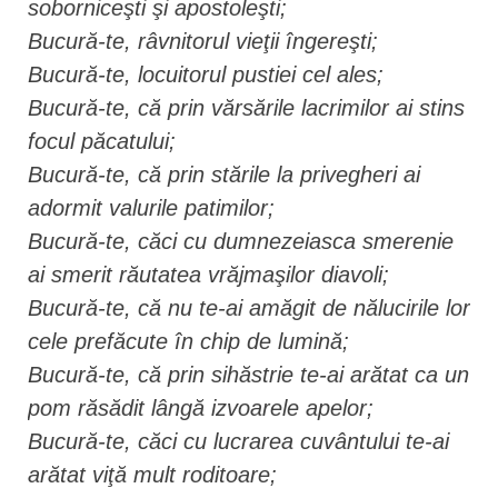
soborniceşti şi apostoleşti;
Bucură-te, râvnitorul vieţii îngereşti;
Bucură-te, locuitorul pustiei cel ales;
Bucură-te, că prin vărsările lacrimilor ai stins
focul păcatului;
Bucură-te, că prin stările la privegheri ai
adormit valurile patimilor;
Bucură-te, căci cu dumnezeiasca smerenie
ai smerit răutatea vrăjmaşilor diavoli;
Bucură-te, că nu te-ai amăgit de nălucirile lor
cele prefăcute în chip de lumină;
Bucură-te, că prin sihăstrie te-ai arătat ca un
pom răsădit lângă izvoarele apelor;
Bucură-te, căci cu lucrarea cuvântului te-ai
arătat viţă mult roditoare;