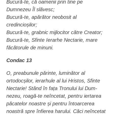
Bucură-te, că oamenii prin tine pe
Dumnezeu Îl slăvesc;
Bucură-te, apărător neobosit al
credincioșilor;
Bucură-te, grabnic mijlocitor către Creator;
Bucură-te, Sfinte Ierarhe Nectarie, mare
făcătorule de minuni.
Condac 13
O, preabunule părinte, luminător al
ortodocșilor, ierarhule al lui Hristos, Sfinte
Nectarie! Stând în fața Tronului lui Dum­
nezeu, roagă-te neîncetat, pentru iertarea
păcatelor noastre și pentru întoarcerea
noastră spre înfierea harului. Căci neîncetat