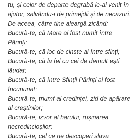
tu, și celor de departe degrabă le-ai venit în
ajutor, salvându-i de primejdii și de necazuri.
De aceea, către tine aleargă zicând:
Bucură-te, că Mare ai fost numit între
Părinți;
Bucură-te, că loc de cinste ai între sfinți;
Bucură-te, că la fel cu cei de demult ești
lăudat;
Bucură-te, că între Sfinții Părinți ai fost
încununat;
Bucură-te, triumf al credinței, zid de apărare
al creștinilor;
Bucură-te, izvor al harului, rușinarea
necredincioșilor;
Bucură-te, cel ce ne descoperi slava