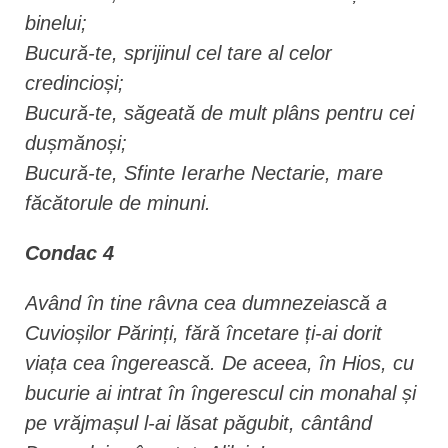
binelui;
Bucură-te, sprijinul cel tare al celor
credincioși;
Bucură-te, săgeată de mult plâns pentru cei
dușmănoși;
Bucură-te, Sfinte Ierarhe Nectarie, mare
făcătorule de minuni.
Condac 4
Având în tine râvna cea dumnezeiască a
Cuvioșilor Părinți, fără încetare ți-ai dorit
viața cea îngerească. De aceea, în Hios, cu
bucurie ai intrat în îngerescul cin monahal și
pe vrăjmașul l-ai lăsat păgubit, cântând