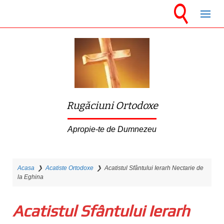
S
k
i
p
t
o
m
Rugăciuni Ortodoxe
a
i
Apropie-te de Dumnezeu
n
c
Acasa
❯
Acatiste Ortodoxe
❯
Acatistul Sfântului Ierarh Nectarie de
o
la Eghi­na
n
t
Acatistul Sfântului Ierarh
e