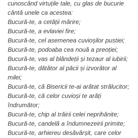
cunoscând virtuțile tale, cu glas de bucurie
cântă unele ca acestea:
Bucură-te, a cetății mărire;
Bucură-te, a evlaviei fire;
Bucură-te, cel asemenea cuvioșilor pustiei;
Bucură-te, podoaba cea nouă a preoției;
Bucură-te, vas al blândeții și tezaur al iubirii;
Bucură-te, dătător al păcii și izvorâtor al
milei;
Bucură-te, că Bisericii te-ai arătat strălucitor;
Bucură-te, că celor cuvioși te arăți
îndrumător;
Bucură-te, chip al trăirii celei neprihănite;
Bucură-te, candelă a îndumnezeirii primite;
Bucură-te, arhiereu desăvârșit, care celor