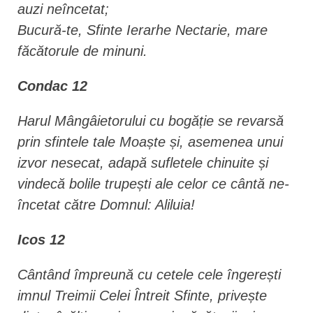
auzi neîncetat;
Bucură-te, Sfinte Ierarhe Nectarie, mare
făcătorule de minuni.
Condac 12
Harul Mângâietorului cu bogăție se re­varsă
prin sfintele tale Moaște și, asemenea unui
izvor nesecat, adapă su­fletele chinuite și
vindecă bolile trupești ale celor ce cântă ne­
în­cetat către Domnul: Aliluia!
Icos 12
Cântând împreună cu cetele cele îngerești
imnul Treimii Celei Întreit Sfinte, privește