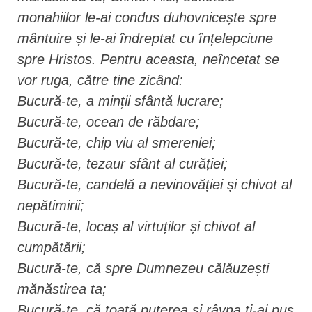
monahiilor le-ai condus duhovnicește spre
mântuire și le-ai îndreptat cu înțelepciune
spre Hristos. Pentru aceasta, neîncetat se
vor ruga, către tine zicând:
Bucură-te, a minții sfântă lucrare;
Bucură-te, ocean de răbdare;
Bucură-te, chip viu al smereniei;
Bucură-te, tezaur sfânt al curăției;
Bucură-te, candelă a nevinovăției și chivot al
nepătimirii;
Bucură-te, locaș al virtuților și chivot al
cumpătării;
Bucură-te, că spre Dumnezeu călăuzești
mănăstirea ta;
Bucură-te, că toată puterea și râvna ți-ai pus