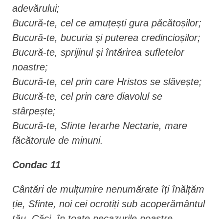
adevărului;
Bucură-te, cel ce amuțești gura păcătoșilor;
Bucură-te, bucuria și puterea credincioșilor;
Bucură-te, sprijinul și întărirea sufletelor
noastre;
Bucură-te, cel prin care Hristos se slăvește;
Bucură-te, cel prin care diavolul se
stârpește;
Bucură-te, Sfinte Ierarhe Nectarie, mare
făcătorule de minuni.
Condac 11
Cântări de mulțumire nenumărate îți înălțăm
ție, Sfinte, noi cei ocrotiți sub acoperământul
tău. Căci, în toate ne­cazurile noastre,