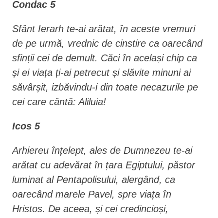
Condac 5
Sfânt Ierarh te-ai arătat, în aceste vremuri
de pe urmă, vrednic de cinstire ca oarecând
sfinții cei de demult. Căci în același chip ca
și ei viața ți-ai petrecut și slăvite minuni ai
săvârșit, izbăvindu-i din toate necazurile pe
cei care cântă: Aliluia!
Icos 5
Arhiereu înțelept, ales de Dumnezeu te-ai
arătat cu adevărat în țara Egiptului, păstor
luminat al Pentapolisului, aler­gând, ca
oarecând marele Pavel, spre viața în
Hristos. De aceea, și cei credincioși,