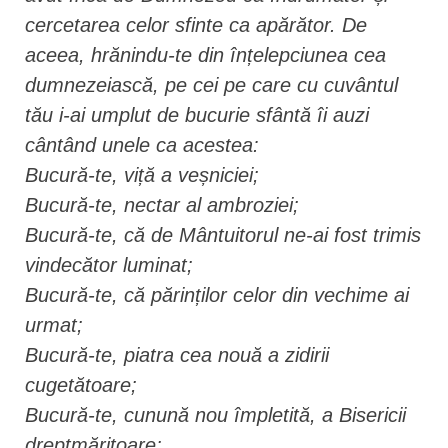
cercetarea celor sfinte ca apă­rător. De
aceea, hrănindu-te din înțelepciunea cea
dumnezeiască, pe cei pe care cu cuvântul
tău i-ai umplut de bucurie sfântă îi auzi
cântând unele ca acestea:
Bucură-te, viță a veșniciei;
Bucură-te, nectar al ambroziei;
Bucură-te, că de Mântuitorul ne-ai fost trimis
vindecător luminat;
Bucură-te, că părinților celor din vechime ai
urmat;
Bucură-te, piatra cea nouă a zidirii
cugetătoare;
Bucură-te, cunună nou împletită, a Bisericii
dreptmăritoare;