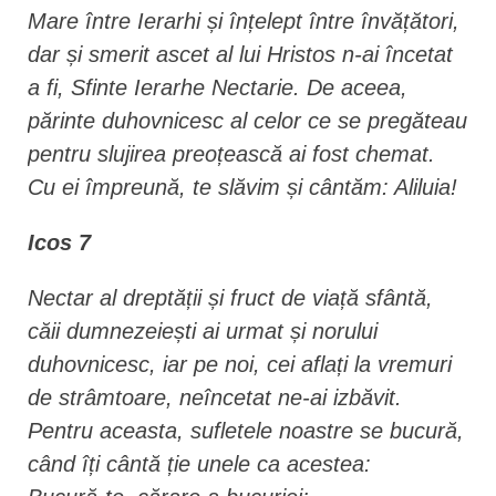
Mare între Ierarhi și înțelept între învățători,
dar și smerit ascet al lui Hristos n-ai încetat
a fi, Sfinte Ierarhe Nectarie. De aceea,
părinte duhovnicesc al celor ce se pregăteau
pentru slujirea preoțească ai fost chemat.
Cu ei împreună, te slăvim și cântăm: Aliluia!
Icos 7
Nectar al dreptății și fruct de viață sfântă,
căii dumnezeiești ai urmat și norului
duhovnicesc, iar pe noi, cei aflați la vremuri
de strâmtoare, neîncetat ne-ai izbăvit.
Pentru aceasta, sufletele noastre se bucură,
când îți cântă ție unele ca acestea: