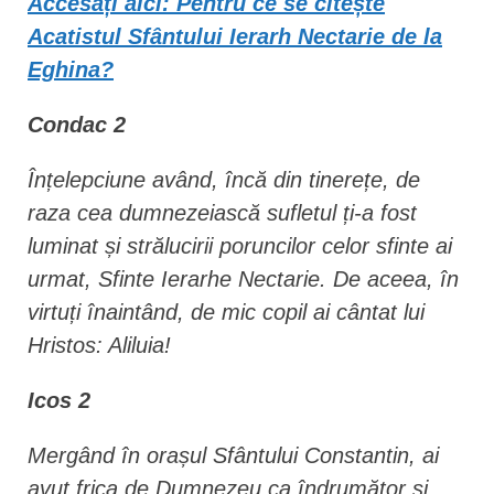
Accesați aici: Pentru ce se citește
Acatistul Sfântului Ierarh Nectarie de la
Eghina?
Condac 2
Înțelepciune având, încă din tinerețe, de
raza cea dumnezeiască sufletul ți-a fost
luminat și strălucirii poruncilor celor sfinte ai
urmat, Sfinte Ierarhe Nectarie. De aceea, în
virtuți înaintând, de mic copil ai cântat lui
Hristos: Aliluia!
Icos 2
Mergând în orașul Sfântului Constantin, ai
avut frica de Dumnezeu ca îndrumător și