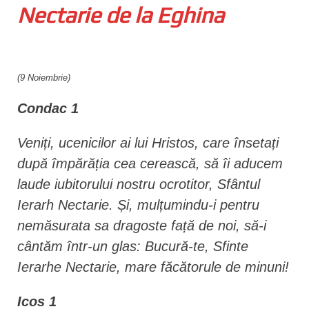
Nectarie de la Eghi­na
n
t
(9 Noiembrie)
Condac 1
Veniți, ucenicilor ai lui Hristos, care însetați
după împărăția cea cerească, să îi aducem
laude iubitorului nostru ocro­titor, Sfântul
Ierarh Nectarie. Și, mulțumindu-i pentru
nemăsurata sa dragoste față de noi, să-i
cântăm într-un glas: Bucură-te, Sfinte
Ierarhe Nectarie, mare făcătorule de minuni!
Icos 1