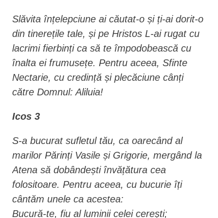
Slăvita înțelepciune ai căutat-o și ți-ai dorit-o
din tinerețile tale, și pe Hristos L-ai rugat cu
lacrimi fierbinți ca să te împodobească cu
înalta ei frumusețe. Pentru aceea, Sfinte
Nectarie, cu credință și plecăciune cânți
către Domnul: Aliluia!
Icos 3
S-a bucurat sufletul tău, ca oarecând al
marilor Părinți Vasile și Grigorie, mergând la
Atena să dobândești învățătura cea
folositoare. Pentru aceea, cu bucurie îți
cântăm unele ca acestea:
Bucură-te, fiu al luminii celei cerești;