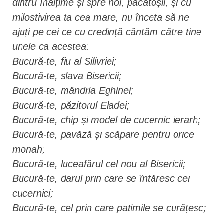
dintru înălțime și spre noi, păcătoșii, și cu
milostivirea ta cea mare, nu înceta să ne
ajuți pe cei ce cu credință cântăm către tine
unele ca acestea:
Bucură-te, fiu al Silivriei;
Bucură-te, slava Bisericii;
Bucură-te, mândria Eghinei;
Bucură-te, păzitorul Eladei;
Bucură-te, chip și model de cucernic ierarh;
Bucură-te, pavăză și scăpare pentru orice
monah;
Bucură-te, luceafărul cel nou al Bisericii;
Bucură-te, darul prin care se întăresc cei
cucernici;
Bucură-te, cel prin care patimile se curățesc;