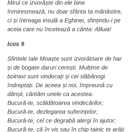
Mirul ce izvorăște din ele bine
înmiresmează, nu doar sfânta ta mănăstire,
ci și întreaga insulă a Eghinei, sfințindu-i pe
aceia care nu încetează a cânta: Aliluia!
Icos 9
Sfintele tale Moaște sunt izvorâtoare de har
și de bogate daruri cerești. Mulțime de
bolnavi sunt vindecați și cei slăbănogi
îndreptați. De aceea și noi, împreună cu
dânșii, cântăm unele ca acestea:
Bucură-te, scăldătoarea vindecărilor;
Bucură-te, dezlegarea suferințelor;
Bucură-te, cel ce degrabă alergi în ajutor;
Bucură-te, că în vis sau în chip tainic te arăți