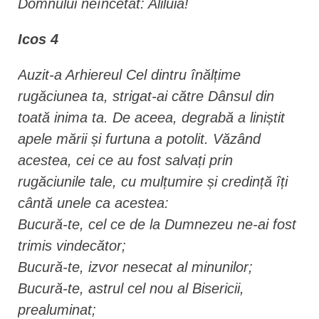
Domnului neîncetat: Aliluia!
Icos 4
Auzit-a Arhiereul Cel dintru înălțime
rugăciunea ta, strigat-ai către Dânsul din
toată inima ta. De aceea, degrabă a liniștit
apele mării și furtuna a potolit. Văzând
acestea, cei ce au fost salvați prin
rugăciunile tale, cu mulțumire și credință îți
cântă unele ca acestea:
Bucură-te, cel ce de la Dumnezeu ne-ai fost
trimis vindecător;
Bucură-te, izvor nesecat al minunilor;
Bucură-te, astrul cel nou al Bisericii,
prealuminat;