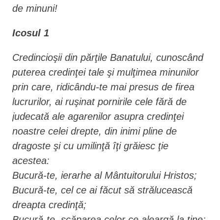
de minuni!
Icosul 1
Credincioşii din părţile Banatului, cunoscând
puterea credinţei tale şi mulţimea minunilor
prin care, ridicându-te mai presus de firea
lucrurilor, ai ruşinat pornirile cele fără de
judecată ale agarenilor asupra credinţei
noastre celei drepte, din inimi pline de
dragoste şi cu umilinţă îţi grăiesc ţie
acestea:
Bucură-te, ierarhe al Mântuitorului Hristos;
Bucură-te, cel ce ai făcut să strălucească
dreapta credinţă;
Bucură-te, scăparea celor ce aleargă la tine;