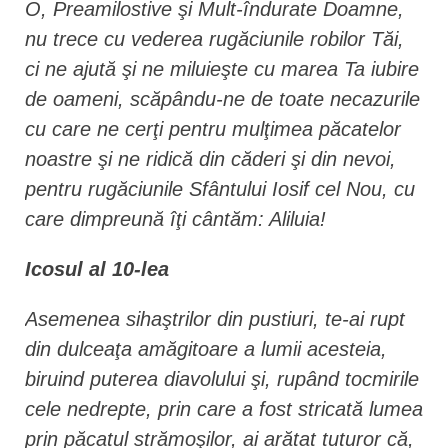
O, Preamilostive şi Mult-îndurate Doamne,
nu trece cu vederea rugăciunile robilor Tăi,
ci ne ajută şi ne miluieşte cu marea Ta iubire
de oameni, scăpându-ne de toate necazurile
cu care ne cerţi pentru mulţimea păcatelor
noastre şi ne ridică din căderi şi din nevoi,
pentru rugăciunile Sfântului Iosif cel Nou, cu
care dimpreună îţi cântăm: Aliluia!
Icosul al 10-lea
Asemenea sihaştrilor din pustiuri, te-ai rupt
din dulceaţa amăgitoare a lumii acesteia,
biruind puterea diavolului şi, rupând tocmirile
cele nedrepte, prin care a fost stricată lumea
prin păcatul strămoşilor, ai arătat tuturor că,