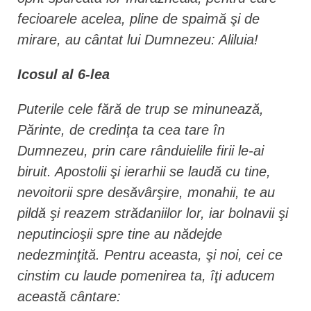
fecioarele acelea, pline de spaimă şi de
mirare, au cântat lui Dumnezeu: Aliluia!
Icosul al 6-lea
Puterile cele fără de trup se minunează,
Părinte, de credinţa ta cea tare în
Dumnezeu, prin care rânduielile firii le-ai
biruit. Apostolii şi ierarhii se laudă cu tine,
nevoitorii spre desăvârşire, monahii, te au
pildă şi reazem strădaniilor lor, iar bolnavii şi
neputincioşii spre tine au nădejde
nedezminţită. Pentru aceasta, şi noi, cei ce
cinstim cu laude pomenirea ta, îţi aducem
această cântare: