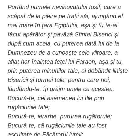
Purtând numele nevinovatului Iosif, care a
scăpat de la pieire pe fraţii săi, ajungând el
mai mare în ţara Egiptului, aşa şi tu te-ai
făcut apărător şi pavăză Sfintei Biserici şi
după cum acela, cu puterea dată lui de la
Dumnezeu de a cunoaşte cele viitoare, a
aflat har înaintea feţei lui Faraon, aşa şi tu,
prin puterea minunilor tale, ai dobândit linişte
Bisericii şi turmei tale; pentru care noi,
lăudându-te, îţi grăim unele ca acestea:
Bucură-te, cel asemenea lui Ilie prin
rugăciunile tale;
Bucură-te, ierarhe, pururea rugătorule;
Bucură-te, că rugăciunile tale au fost
ascultate de Făcătorul lumii;