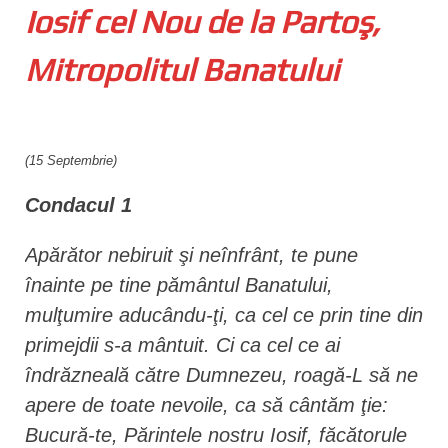
Iosif cel Nou de la Partoş,
n
t
Mitropolitul Banatului
(15 Septembrie)
Condacul 1
Apărător nebiruit şi neînfrânt, te pune
înainte pe tine pământul Banatului,
mulţumire aducându-ţi, ca cel ce prin tine din
primejdii s-a mântuit. Ci ca cel ce ai
îndrăzneală către Dumnezeu, roagă-L să ne
apere de toate nevoile, ca să cântăm ţie:
Bucură-te, Părintele nostru Iosif, făcătorule