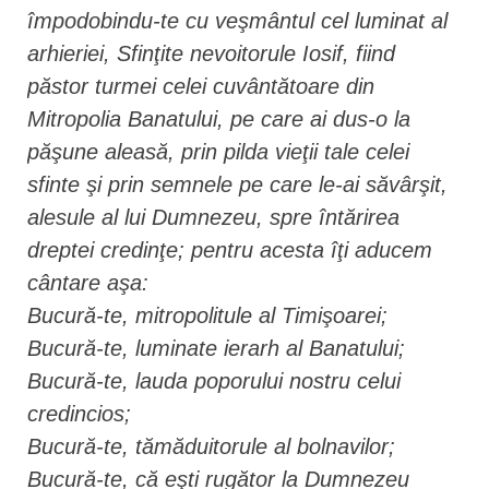
împodobindu-te cu veşmântul cel luminat al
arhieriei, Sfinţite nevoitorule Iosif, fiind
păstor turmei celei cuvântătoare din
Mitropolia Banatului, pe care ai dus-o la
păşune aleasă, prin pilda vieţii tale celei
sfinte şi prin semnele pe care le-ai săvârşit,
alesule al lui Dumnezeu, spre întărirea
dreptei credinţe; pentru acesta îţi aducem
cântare aşa:
Bucură-te, mitropolitule al Timişoarei;
Bucură-te, luminate ierarh al Banatului;
Bucură-te, lauda poporului nostru celui
credincios;
Bucură-te, tămăduitorule al bolnavilor;
Bucură-te, că eşti rugător la Dumnezeu