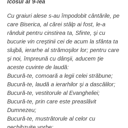
Icosul al 9-lea
Cu graiuri alese s-au împodobit cântările, pe
care Biserica, al cărei stâlp ai fost, le-a
rânduit pentru cinstirea ta, Sfinte, şi cu
bucurie vin creştinii cei de acum la sfânta ta
slujbă, ierarhe al strămoşilor lor; pentru care
şi noi, împreună cu dânşii, aducem ţie
aceste cuvinte de laudă:
Bucură-te, comoară a legii celei străbune;
Bucură-te, laudă a ierarhilor şi a dascălilor;
Bucură-te, vestitorule al Evangheliei;
Bucură-te, prin care este preaslăvit
Dumnezeu;
Bucură-te, mustrătorule al celor cu
nechibzuite vorbe;