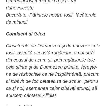
necredincioşi întocmai ca şi fiii tăi
duhovniceşti;
Bucură-te, Părintele nostru Iosif, făcătorule
de minuni!
Condacul al 9-lea
Cinstitorule de Dumnezeu şi dumnezeiescule
Iosif, ascultă această rugăciune a noastră
din ceasul de acum şi, prin rugăciunile tale
cele sfinte şi de Dumnezeu primite, fereşte-
ne de războaiele ce ne înspăimântă, precum
ai izbăvit de foc cetatea ta de scaun, pentru
ca şi noi, asemenea celor izbăviţi atunci, să
aducem cântare: Aliluia!