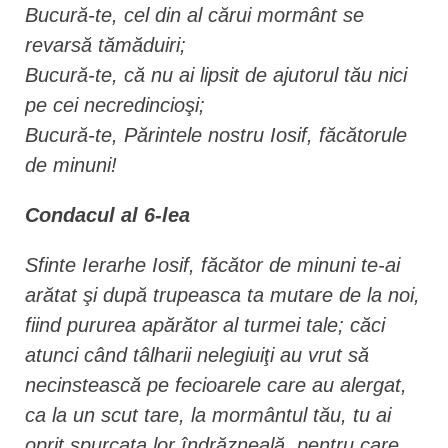
Bucură-te, cel din al cărui mormânt se
revarsă tămăduiri;
Bucură-te, că nu ai lipsit de ajutorul tău nici
pe cei necredincioşi;
Bucură-te, Părintele nostru Iosif, făcătorule
de minuni!
Condacul al 6-lea
Sfinte Ierarhe Iosif, făcător de minuni te-ai
arătat şi după trupeasca ta mutare de la noi,
fiind pururea apărător al turmei tale; căci
atunci când tâlharii nelegiuiţi au vrut să
necinstească pe fecioarele care au alergat,
ca la un scut tare, la mormântul tău, tu ai
oprit spurcata lor îndrăzneală, pentru care