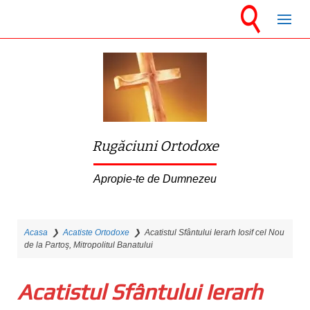
S
k
i
p
t
o
m
Rugăciuni Ortodoxe
a
i
Apropie-te de Dumnezeu
n
c
Acasa
❯
Acatiste Ortodoxe
❯
Acatistul Sfântului Ierarh Iosif cel Nou
o
de la Partoş, Mitropolitul Banatului
n
t
Acatistul Sfântului Ierarh
e