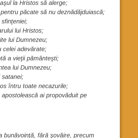
maşul la Hristos să alerge;
 pentru păcate să nu deznădăjduiască;
sfinţeniei;
ului lui Hristos;
nite lui Dumnezeu;
 celei adevărate;
tă a vieţii pământeşti;
intea lui Dumnezeu;
 satanei;
os întru toate necazurile;
 apostolească ai propovăduit pe
a bunăvoinţă, fără şovăire, precum