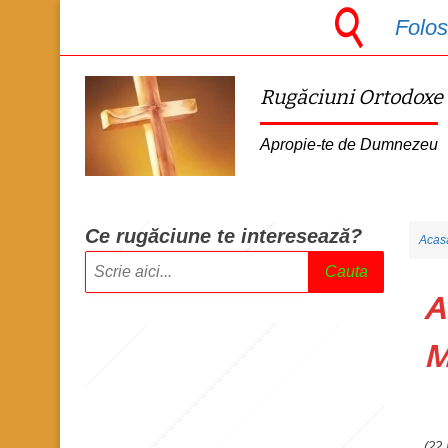
S
Folos
k
i
Rugăciuni Ortodoxe
p
t
Apropie-te de Dumnezeu
o
m
a
Ce rugăciune te intere
sează?
Acas
i
Cauta
n
A
c
o
M
n
t
e
(22 