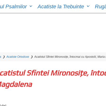
ul Psalmilor
Acatiste la Trebuinte
Rugă
a
❯
Acatiste Ortodoxe
❯
Acatistul Sfintei Mironosițe, întocmai cu Apostolii, Mar
catistul Sfintei Mironosițe, înto
agdalena
Iulie)