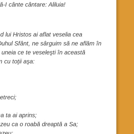
-I cânte cântare: Aliluia!
lui Hristos ai aflat veselia cea
 Duhul Sfânt, ne sârguim să ne aflăm în
a uneia ce te veseleşti în această
 cu toţii aşa:
etreci;
 ta ai aprins;
ezeu ca o roabă dreaptă a Sa;
ezeu;