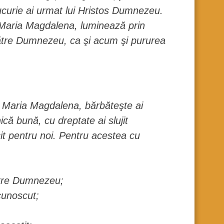
ucurie ai urmat lui Hristos Dumnezeu.
ă Maria Magdalena, luminează prin
 către Dumnezeu, ca şi acum şi pururea
, Maria Magdalena, bărbăteşte ai
că bună, cu dreptate ai slujit
it pentru noi. Pentru acestea cu
ătre Dumnezeu;
cunoscut;