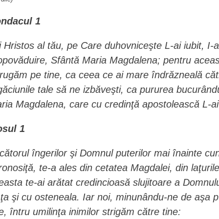
ndacul 1
i Hristos al tău, pe Care duhovniceşte L-ai iubit, I
opovăduire, Sfântă Maria Magdalena; pentru aceast
 rugăm pe tine, ca ceea ce ai mare îndrăzneală căt
găciunile tale să ne izbăveşti, ca pururea bucurând
ria Magdalena, care cu credinţă apostolească L-ai
osul 1
cătorul îngerilor şi Domnul puterilor mai înainte c
ronosiţă, te-a ales din cetatea Magdalei, din laţuril
easta te-ai arătat credincioasă slujitoare a Domnulu
aţa şi cu osteneala. Iar noi, minunându-ne de aşa 
ne, întru umilinţa inimilor strigăm către tine: