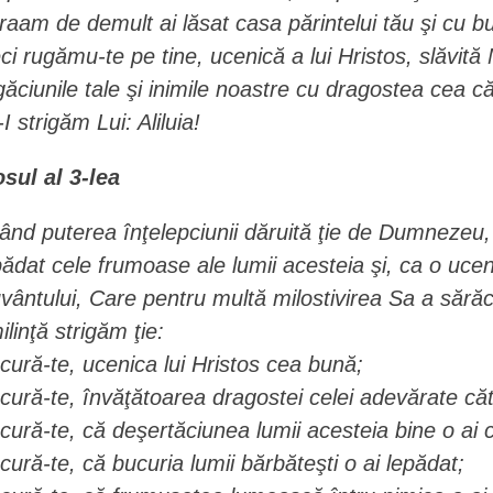
raam de demult ai lăsat casa părintelui tău şi cu b
ci rugămu-te pe tine, ucenică a lui Hristos, slăvit
găciunile tale şi inimile noastre cu dragostea cea
I strigăm Lui: Aliluia!
osul al 3-lea
ând puterea înţelepciunii dăruită ţie de Dumnezeu
pădat cele frumoase ale lumii acesteia şi, ca o uceni
vântului, Care pentru multă milostivirea Sa a sărăc
ilinţă strigăm ţie:
cură-te, ucenica lui Hristos cea bună;
cură-te, învăţătoarea dragostei celei adevărate c
cură-te, că deşertăciunea lumii acesteia bine o ai 
cură-te, că bucuria lumii bărbăteşti o ai lepădat;