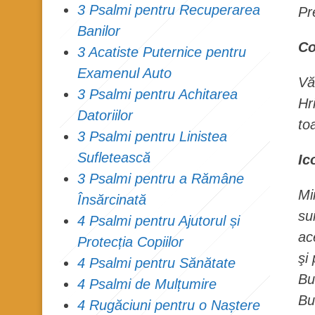
3 Psalmi pentru Recuperarea
Pr
Banilor
Co
3 Acatiste Puternice pentru
Examenul Auto
Vă
3 Psalmi pentru Achitarea
Hr
Datoriilor
to
3 Psalmi pentru Linistea
Sufletească
Ic
3 Psalmi pentru a Rămâne
Mi
Însărcinată
su
4 Psalmi pentru Ajutorul și
ac
Protecția Copiilor
şi
4 Psalmi pentru Sănătate
Bu
4 Psalmi de Mulțumire
Bu
4 Rugăciuni pentru o Naștere