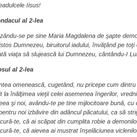
eadulcele Iisus!
ndacul al 2-lea
zându-se pe sine Maria Magdalena de şapte demoni i
istos Dumnezeu, biruitorul iadului, învăţând pe toţi
ată viaţa să slujească lui Dumnezeu, cântându-I Lui:
osul al 2-lea
ntea omenească, cugetând, nu pricepe cum dintru aşa
it la înălţimea vieţii celei asemenea îngerilor, vre
eea şi noi, avându-te pe tine mijlocitoare bună, c
 pentru noi izbăvire din adâncul păcatului, ca să st
cură-te, că ai scăpat din cumplita robie a demonilo
cură-te, că aievea ai mustrat înşelăciunea viclenil