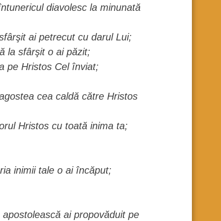
ntunericul diavolesc la minunată
fârşit ai petrecut cu darul Lui;
 la sfârşit o ai păzit;
a pe Hristos Cel înviat;
dragostea cea caldă către Hristos
orul Hristos cu toată inima ta;
;
ia inimii tale o ai încăput;
 apostolească ai propovăduit pe