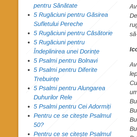
pentru Sănătate
Av
5 Rugăciuni pentru Găsirea
De
Sufletului Pereche
ru
5 Rugăciuni pentru Căsătorie
să-
5 Rugăciuni pentru
Ic
Îndeplinirea unei Dorințe
5 Psalmi pentru Bolnavi
Av
5 Psalmi pentru Diferite
le
Trebuințe
Cu
5 Psalmi pentru Alungarea
um
Duhurilor Rele
Bu
5 Psalmi pentru Cei Adormiți
Bu
Pentru ce se citește Psalmul
Bu
50?
Bu
Pentru ce se citește Psalmul