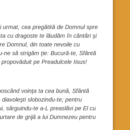
-ai urmat, cea pregătită de Domnul spre
a cu dragoste te lăudăm în cântări şi
re Domnul, din toate nevoile cu
u-ne să strigăm ţie: Bucură-te, Sfântă
 propovăduit pe Preadulcele Iisus!
unoscând voinţa ta cea bună, Sfântă
e diavoleşti slobozindu-te; pentru
i, sârguindu-te a-L preaslăvi pe El cu
purtare de grijă a lui Dumnezeu pentru