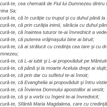
cură-te, cea chemată de Fiul lui Dumnezeu dintru î
mina Sa;
cură-te, că în curăţie cu trupul şi cu duhul până la s
cură-te, că prin curăţia inimii, sărăcia cu duhul până
cură-te, că înaintea tuturor te-ai învrednicit a vede
cură-te, că puterea vrăjmaşului bine ai biruit;
cură-te, că ai strălucit cu credinţa cea tare şi cu 
mnezeu;
cură-te, că L-ai iubit şi L-ai propovăduit pe Mântuit
cură-te, că până şi la moarte Aceluia drept ai slujit
cură-te, că prin dar cu sufletul te-ai înnoit;
cură-te, că Evanghelia ai propovăduit şi întru vistier
cură-te, că Învierea Domnului apostolilor ai vestit;
cură-te, că şi a vorbi cu îngerii te-ai învrednicit;
cură-te, Sfântă Maria Magdalena, care cu credinţă