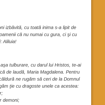
zbăvită, cu toată inima s-a lipit de
 oamenii că nu numai cu gura, ci şi cu
 Aliluia!
 tulburare, cu darul lui Hristos, te-ai
dnică de laudă, Maria Magdalena. Pentru
u căldură ne rugăm să ceri de la Domnul
rigăm ţie cu dragoste unele ca acestea:
r;
or demoni;