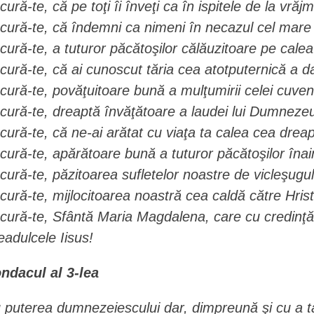
cură-te, că pe toţi îi înveţi ca în ispitele de la vrăj
cură-te, că îndemni ca nimeni în necazul cel mare
cură-te, a tuturor păcătoşilor călăuzitoare pe calea 
cură-te, că ai cunoscut tăria cea atotputernică a dar
cură-te, povăţuitoare bună a mulţumirii celei cuve
cură-te, dreaptă învăţătoare a laudei lui Dumnezeu
cură-te, că ne-ai arătat cu viaţa ta calea cea dreap
cură-te, apărătoare bună a tuturor păcătoşilor îna
cură-te, păzitoarea sufletelor noastre de vicleşugul
cură-te, mijlocitoarea noastră cea caldă către Hrist
cură-te, Sfântă Maria Magdalena, care cu credinţă
eadulcele Iisus!
ndacul al 3-lea
 puterea dumnezeiescului dar, dimpreună şi cu a t