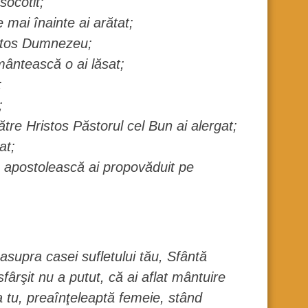
socotit;
e mai înainte ai arătat;
ristos Dumnezeu;
ământească o ai lăsat;
;
;
ătre Hristos Păstorul cel Bun ai alergat;
at;
 apostolească ai propovăduit pe
 asupra casei sufletului tău, Sfântă
rşit nu a putut, că ai aflat mântuire
ta tu, preaînţeleaptă femeie, stând