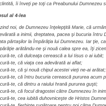
clintită, îi înveţi pe toţi ca Preabunului Dumnezeu să
osul al 4-lea
zind noi, de Dumnezeu înţelepţită Marie, că urmând 
evărată a inimii, dreptatea, pacea şi bucuria întru
ata părtaşilor la Împărăţia lui Dumnezeu. Iar ţie, c
părăţie arătându-ne şi nouă calea spre ea, îţi zicem
cură-te, că dulceaţa cerească a lui Iisus o ai iubit;
cură-te, că viaţa cea adevărată ai aflat;
cură-te, că şi nouă chipul acestei vieţi ne-ai arătat;
cură-te, că întru bucuria cerească pururea acum p
cură-te, că dintru a raiului hrană pururea guşti;
cură-te, că focul dragostei către Dumnezeu în inima
cură-te, cea iubită duhovniceşte de Hristos Dumn
cură-te, fierbinte rugătoare pentru noi către Dumn