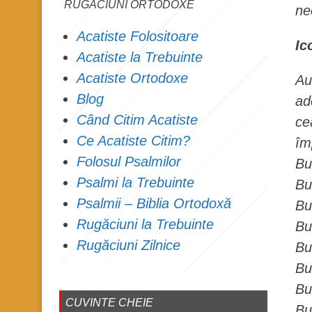
RUGĂCIUNI ORTODOXE
ne
Acatiste Folositoare
Ic
Acatiste la Trebuinte
Acatiste Ortodoxe
Au
Blog
ad
Când Citim Acatiste
ce
Ce Acatiste Citim?
îm
Folosul Psalmilor
Bu
Psalmi la Trebuinte
Bu
Psalmii – Biblia Ortodoxă
Bu
Rugăciuni la Trebuinte
Bu
Rugăciuni Zilnice
Bu
Bu
Bu
CUVINTE CHEIE
Bu