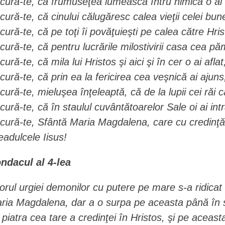
cură-te, că frumuseţea lumească întru nimica o ai 
cură-te, că cinului călugăresc calea vieţii celei bun
cură-te, că pe toţi îi povăţuieşti pe calea către H
cură-te, că pentru lucrările milostivirii casa cea p
ură-te, că mila lui Hristos şi aici şi în cer o ai aflat
cură-te, că prin ea la fericirea cea veşnică ai ajuns
cură-te, mieluşea înţeleaptă, că de la lupii cei răi c
cură-te, că în staulul cuvântătoarelor Sale oi ai intr
cură-te, Sfântă Maria Magdalena, care cu credinţă
eadulcele Iisus!
ndacul al 4-lea
forul urgiei demonilor cu putere pe mare s-a ridicat
ria Magdalena, dar a o surpa pe aceasta până în sfâ
 piatra cea tare a credinţei în Hristos, şi pe aceas