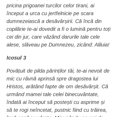
pricina prigoanei turcilor celor tirani, ai
început a urca cu jertfelnicie pe scara
dumnezeiască a desăvârșirii. Că încă din
copilărie te-ai dovedit a fi o lumină pentru toți
cei din jur, care văzând darurile tale cele
alese, slăveau pe Dumnezeu, zicând: Aliluia!
Icosul 3
Povățuit de pilda părinților tăi, te-ai nevoit de
mic cu râvnă aprinsă spre dragostea lui
Hristos, arătând fapte de om desăvârșit. Că
urmând mamei tale celei binecuvântate,
îndată ai început să postești cu asprime și
să te rogi neîncetat, pustnic fiind cu trăirea,