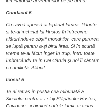
luminătorule al vremurilor de pe urmă!
Condacul 5
Cu râvnă aprinsă ai lepădat lumea, Părinte,
și te-ai închinat lui Hristos în întregime,
alăturându-te obștii monahilor, care pururea
se luptă pentru a-și birui firea. Și în scurtă
vreme te-ai făcut înger în trup, întru toate
îmbrăcându-te în Cel Căruia și noi Îi cântăm
cu umilință: Aliluia!
Icosul 5
Te-ai retras în pustia cea minunată a
Sinaiului pentru a-I sluji Stăpânului Hristos,
Cuvioase, și biruind poftele lumii, ai ajuns