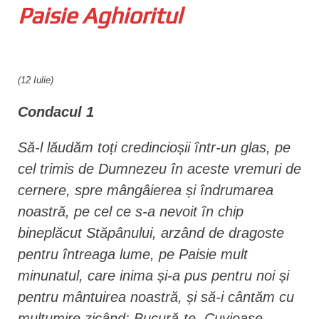
Paisie Aghioritul
n
t
(12 Iulie)
Condacul 1
Să-l lăudăm toți credincioșii într-un glas, pe
cel trimis de Dumnezeu în aceste vremuri de
cernere, spre mângâierea și îndrumarea
noastră, pe cel ce s-a nevoit în chip
bineplăcut Stăpânului, arzând de dragoste
pentru întreaga lume, pe Paisie mult
minunatul, care inima și-a pus pentru noi și
pentru mântuirea noastră, și să-i cântăm cu
mulțumire zicând: Bucură-te, Cuvioase