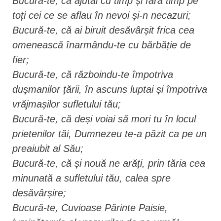
Bucură-te, că ajutai cu timp și fără timp pe
toți cei ce se aflau în nevoi și-n necazuri;
Bucură-te, că ai biruit desăvârșit frica cea
omenească înarmându-te cu bărbăție de
fier;
Bucură-te, că războindu-te împotriva
dușmanilor țării, în ascuns luptai și împotriva
vrăjmașilor sufletului tău;
Bucură-te, că deși voiai să mori tu în locul
prietenilor tăi, Dumnezeu te-a păzit ca pe un
preaiubit al Său;
Bucură-te, că și nouă ne arăți, prin tăria cea
minunată a sufletului tău, calea spre
desăvârșire;
Bucură-te, Cuvioase Părinte Paisie,