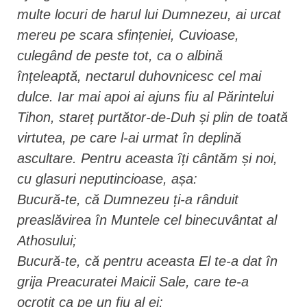
multe locuri de harul lui Dumnezeu, ai urcat
mereu pe scara sfințeniei, Cuvioase,
culegând de peste tot, ca o albină
înțeleaptă, nectarul duhovnicesc cel mai
dulce. Iar mai apoi ai ajuns fiu al Părintelui
Tihon, stareț purtător-de-Duh și plin de toată
virtutea, pe care l-ai urmat în deplină
ascultare. Pentru aceasta îți cântăm și noi,
cu glasuri neputincioase, așa:
Bucură-te, că Dumnezeu ți-a rânduit
preaslăvirea în Muntele cel binecuvântat al
Athosului;
Bucură-te, că pentru aceasta El te-a dat în
grija Preacuratei Maicii Sale, care te-a
ocrotit ca pe un fiu al ei;