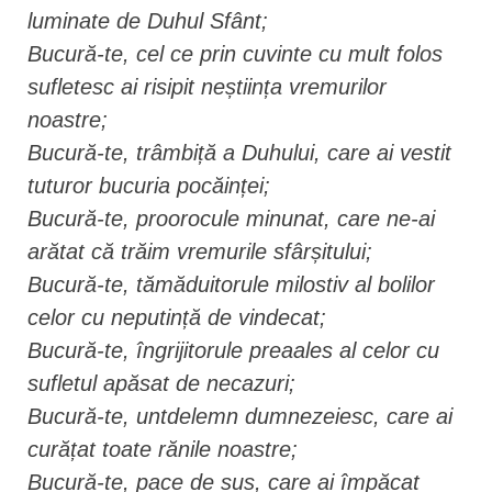
luminate de Duhul Sfânt;
Bucură-te, cel ce prin cuvinte cu mult folos
sufletesc ai risipit neștiința vremurilor
noastre;
Bucură-te, trâmbiță a Duhului, care ai vestit
tuturor bucuria pocăinței;
Bucură-te, proorocule minunat, care ne-ai
arătat că trăim vremurile sfârșitului;
Bucură-te, tămăduitorule milostiv al bolilor
celor cu neputință de vindecat;
Bucură-te, îngrijitorule preaales al celor cu
sufletul apăsat de necazuri;
Bucură-te, untdelemn dumnezeiesc, care ai
curățat toate rănile noastre;
Bucură-te, pace de sus, care ai împăcat