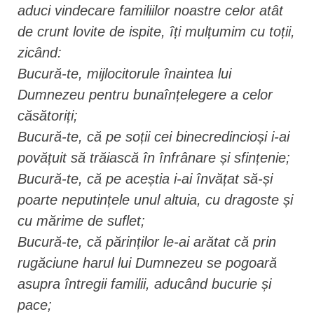
aduci vindecare familiilor noastre celor atât
de crunt lovite de ispite, îți mulțumim cu toții,
zicând:
Bucură-te, mijlocitorule înaintea lui
Dumnezeu pentru bunaînțelegere a celor
căsătoriți;
Bucură-te, că pe soții cei binecredincioși i-ai
povățuit să trăiască în înfrânare și sfințenie;
Bucură-te, că pe aceștia i-ai învățat să-și
poarte neputințele unul altuia, cu dragoste și
cu mărime de suflet;
Bucură-te, că părinților le-ai arătat că prin
rugăciune harul lui Dumnezeu se pogoară
asupra întregii familii, aducând bucurie și
pace;