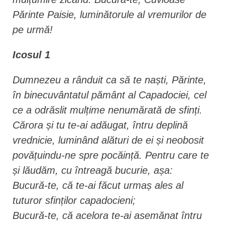
Părinte Paisie, luminătorule al vremurilor de
pe urmă!
Icosul 1
Dumnezeu a rânduit ca să te naști, Părinte,
în binecuvântatul pământ al Capadociei, cel
ce a odrăslit mulțime nenumărată de sfinți.
Cărora și tu te-ai adăugat, întru deplină
vrednicie, luminând alături de ei și neobosit
povățuindu-ne spre pocăință. Pentru care te
și lăudăm, cu întreagă bucurie, așa:
Bucură-te, că te-ai făcut urmaș ales al
tuturor sfinților capadocieni;
Bucură-te, că acelora te-ai asemănat întru