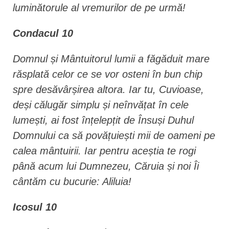
luminătorule al vremurilor de pe urmă!
Condacul 10
Domnul și Mântuitorul lumii a făgăduit mare
răsplată celor ce se vor osteni în bun chip
spre desăvârșirea altora. Iar tu, Cuvioase,
deși călugăr simplu și neînvățat în cele
lumești, ai fost înțelepțit de Însuși Duhul
Domnului ca să povățuiești mii de oameni pe
calea mântuirii. Iar pentru aceștia te rogi
până acum lui Dumnezeu, Căruia și noi Îi
cântăm cu bucurie: Aliluia!
Icosul 10