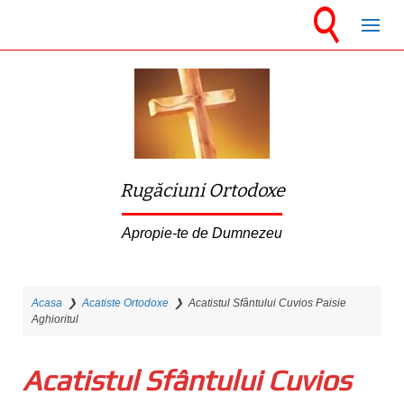
S
k
i
p
t
o
m
Rugăciuni Ortodoxe
a
i
Apropie-te de Dumnezeu
n
c
Acasa
❯
Acatiste Ortodoxe
❯
Acatistul Sfântului Cuvios Paisie
o
Aghioritul
n
t
Acatistul Sfântului Cuvios
e