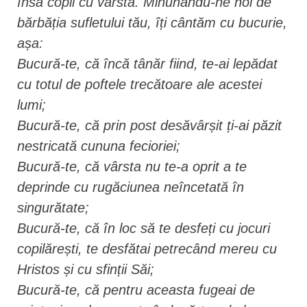
însă copil cu vârsta. Minunându-ne noi de
bărbăția sufletului tău, îți cântăm cu bucurie,
așa:
Bucură-te, că încă tânăr fiind, te-ai lepădat
cu totul de poftele trecătoare ale acestei
lumi;
Bucură-te, că prin post desăvârșit ți-ai păzit
nestricată cununa fecioriei;
Bucură-te, că vârsta nu te-a oprit a te
deprinde cu rugăciunea neîncetată în
singurătate;
Bucură-te, că în loc să te desfeți cu jocuri
copilărești, te desfătai petrecând mereu cu
Hristos și cu sfinții Săi;
Bucură-te, că pentru aceasta fugeai de