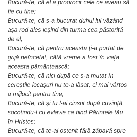
Bucură-te, că el a proorocit cele ce aveau să
fie cu tine;
Bucură-te, că s-a bucurat duhul lui văzând
așa rod ales ieșind din turma cea păstorită
de el;
Bucură-te, că pentru aceasta ți-a purtat de
grijă neîncetat, câtă vreme a fost în viața
aceasta pământească;
Bucură-te, că nici după ce s-a mutat în
cereștile locașuri nu te-a lăsat, ci mai vârtos
a mijlocit pentru tine;
Bucură-te, că și tu l-ai cinstit după cuviință,
socotindu-l cu evlavie ca fiind Părintele tău
în Hristos;
Bucură-te, că te-ai ostenit fără zăbavă spre