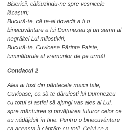
Bisericii, călăuzindu-ne spre veșnicele
lăcașuri;
Bucură-te, că te-ai dovedit a fi o
binecuvântare a lui Dumnezeu și un semn al
negrăitei Lui milostiviri;
Bucură-te, Cuvioase Părinte Paisie,
luminătorule al vremurilor de pe urmă!
Condacul 2
Ales ai fost din pântecele maicii tale,
Cuvioase, ca să te dăruiești lui Dumnezeu
cu totul și astfel să ajungi vas ales al Lui,
spre mântuirea și povățuirea tuturor celor ce
au nădăjduit în tine. Pentru o binecuvântare
ca aceasta Îi cântăm cu toții, Celui ce a