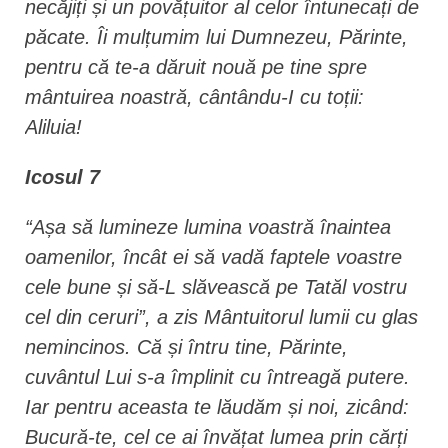
necăjiți și un povățuitor al celor întunecați de
păcate. Îi mulțumim lui Dumnezeu, Părinte,
pentru că te-a dăruit nouă pe tine spre
mântuirea noastră, cântându-I cu toții:
Aliluia!
Icosul 7
“Așa să lumineze lumina voastră înaintea
oamenilor, încât ei să vadă faptele voastre
cele bune și să-L slăvească pe Tatăl vostru
cel din ceruri”, a zis Mântuitorul lumii cu glas
nemincinos. Că și întru tine, Părinte,
cuvântul Lui s-a împlinit cu întreagă putere.
Iar pentru aceasta te lăudăm și noi, zicând:
Bucură-te, cel ce ai învățat lumea prin cărți