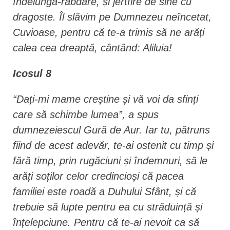
îndelungă-răbdare, și jertfire de sine cu
dragoste. Îl slăvim pe Dumnezeu neîncetat,
Cuvioase, pentru că te-a trimis să ne arăți
calea cea dreaptă, cântând: Aliluia!
Icosul 8
“Dați-mi mame creștine și vă voi da sfinți
care să schimbe lumea”, a spus
dumnezeiescul Gură de Aur. Iar tu, pătruns
fiind de acest adevăr, te-ai ostenit cu timp și
fără timp, prin rugăciuni și îndemnuri, să le
arăți soților celor credincioși că pacea
familiei este roadă a Duhului Sfânt, și că
trebuie să lupte pentru ea cu străduință și
înțelepciune. Pentru că te-ai nevoit ca să