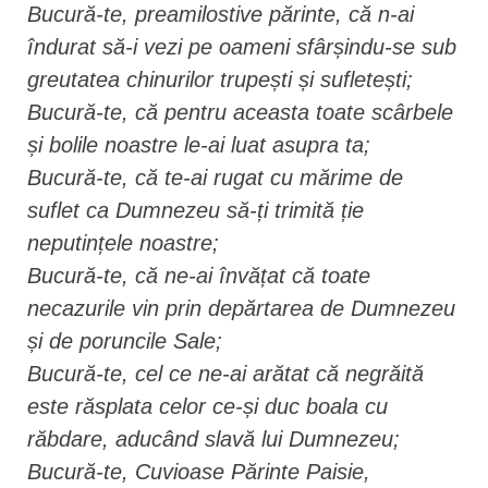
Bucură-te, preamilostive părinte, că n-ai
îndurat să-i vezi pe oameni sfârșindu-se sub
greutatea chinurilor trupești și sufletești;
Bucură-te, că pentru aceasta toate scârbele
și bolile noastre le-ai luat asupra ta;
Bucură-te, că te-ai rugat cu mărime de
suflet ca Dumnezeu să-ți trimită ție
neputințele noastre;
Bucură-te, că ne-ai învățat că toate
necazurile vin prin depărtarea de Dumnezeu
și de poruncile Sale;
Bucură-te, cel ce ne-ai arătat că negrăită
este răsplata celor ce-și duc boala cu
răbdare, aducând slavă lui Dumnezeu;
Bucură-te, Cuvioase Părinte Paisie,