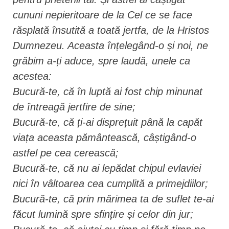
cununi nepieritoare de la Cel ce se face
răsplată însutită a toată jertfa, de la Hristos
Dumnezeu. Aceasta înțelegând-o și noi, ne
grăbim a-ți aduce, spre laudă, unele ca
acestea:
Bucură-te, că în luptă ai fost chip minunat
de întreagă jertfire de sine;
Bucură-te, că ți-ai disprețuit până la capăt
viața aceasta pământească, câștigând-o
astfel pe cea cerească;
Bucură-te, că nu ai lepădat chipul evlaviei
nici în vâltoarea cea cumplită a primejdiilor;
Bucură-te, că prin mărimea ta de suflet te-ai
făcut lumină spre sfințire și celor din jur;