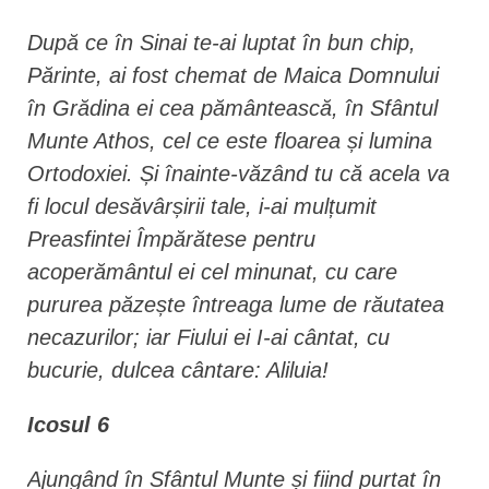
După ce în Sinai te-ai luptat în bun chip,
Părinte, ai fost chemat de Maica Domnului
în Grădina ei cea pământească, în Sfântul
Munte Athos, cel ce este floarea și lumina
Ortodoxiei. Și înainte-văzând tu că acela va
fi locul desăvârșirii tale, i-ai mulțumit
Preasfintei Împărătese pentru
acoperământul ei cel minunat, cu care
pururea păzește întreaga lume de răutatea
necazurilor; iar Fiului ei I-ai cântat, cu
bucurie, dulcea cântare: Aliluia!
Icosul 6
Ajungând în Sfântul Munte și fiind purtat în