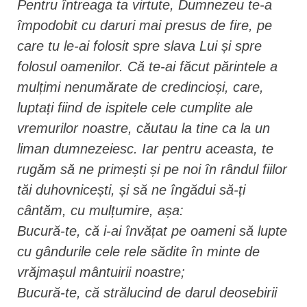
Pentru întreaga ta virtute, Dumnezeu te-a
împodobit cu daruri mai presus de fire, pe
care tu le-ai folosit spre slava Lui și spre
folosul oamenilor. Că te-ai făcut părintele a
mulțimi nenumărate de credincioși, care,
luptați fiind de ispitele cele cumplite ale
vremurilor noastre, căutau la tine ca la un
liman dumnezeiesc. Iar pentru aceasta, te
rugăm să ne primești și pe noi în rândul fiilor
tăi duhovnicești, și să ne îngădui să-ți
cântăm, cu mulțumire, așa:
Bucură-te, că i-ai învățat pe oameni să lupte
cu gândurile cele rele sădite în minte de
vrăjmașul mântuirii noastre;
Bucură-te, că strălucind de darul deosebirii