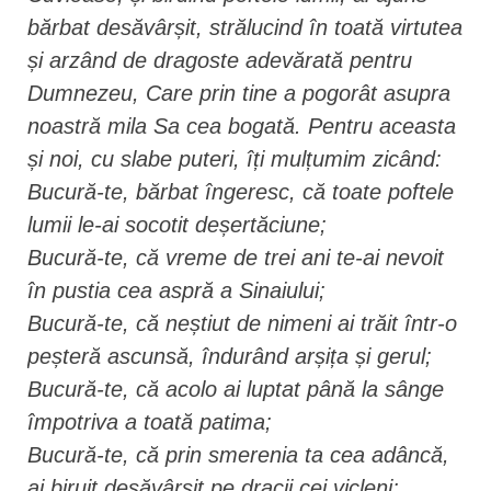
bărbat desăvârșit, strălucind în toată virtutea
și arzând de dragoste adevărată pentru
Dumnezeu, Care prin tine a pogorât asupra
noastră mila Sa cea bogată. Pentru aceasta
și noi, cu slabe puteri, îți mulțumim zicând:
Bucură-te, bărbat îngeresc, că toate poftele
lumii le-ai socotit deșertăciune;
Bucură-te, că vreme de trei ani te-ai nevoit
în pustia cea aspră a Sinaiului;
Bucură-te, că neștiut de nimeni ai trăit într-o
peșteră ascunsă, îndurând arșița și gerul;
Bucură-te, că acolo ai luptat până la sânge
împotriva a toată patima;
Bucură-te, că prin smerenia ta cea adâncă,
ai biruit desăvârșit pe dracii cei vicleni;