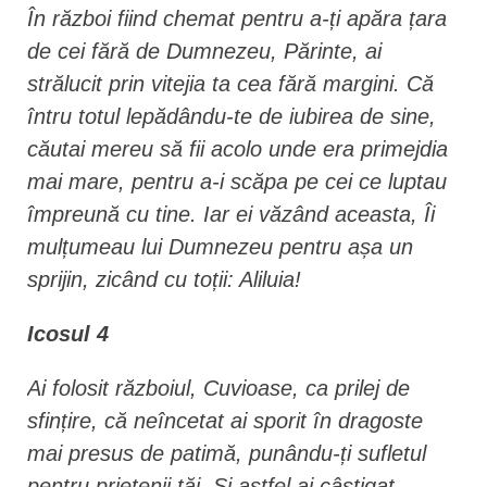
În război fiind chemat pentru a-ți apăra țara
de cei fără de Dumnezeu, Părinte, ai
strălucit prin vitejia ta cea fără margini. Că
întru totul lepădându-te de iubirea de sine,
căutai mereu să fii acolo unde era primejdia
mai mare, pentru a-i scăpa pe cei ce luptau
împreună cu tine. Iar ei văzând aceasta, Îi
mulțumeau lui Dumnezeu pentru așa un
sprijin, zicând cu toții: Aliluia!
Icosul 4
Ai folosit războiul, Cuvioase, ca prilej de
sfințire, că neîncetat ai sporit în dragoste
mai presus de patimă, punându-ți sufletul
pentru prietenii tăi. Și astfel ai câștigat