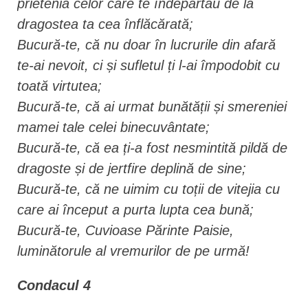
prietenia celor care te îndepărtau de la
dragostea ta cea înflăcărată;
Bucură-te, că nu doar în lucrurile din afară
te-ai nevoit, ci și sufletul ți l-ai împodobit cu
toată virtutea;
Bucură-te, că ai urmat bunătății și smereniei
mamei tale celei binecuvântate;
Bucură-te, că ea ți-a fost nesmintită pildă de
dragoste și de jertfire deplină de sine;
Bucură-te, că ne uimim cu toții de vitejia cu
care ai început a purta lupta cea bună;
Bucură-te, Cuvioase Părinte Paisie,
luminătorule al vremurilor de pe urmă!
Condacul 4