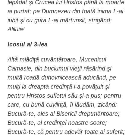
lepădat şi Crucea lui Hristos până la moarte
ai purtat; pe Dumnezeu din toată inima L-ai
iubit şi cu gura L-ai mărturisit, strigând:
Aliluia!
Icosul al 3-lea
Altă mlădiţă cuvântătoare, Mucenicul
Camasie, din buciumul vieţii răsărind şi
multă roadă duhovnicească aducând, pe
mulţi la dreapta credinţă i-a povăţuit şi
pentru Hristos sufletul său şi-a pus; pentru
care, cu bună cuviinţă, îl lăudăm, zicând:
Bucură-te, ales al Bisericii dreptmăritoare;
Bucură-te, al credinţei noastre soare;
Bucură-te, că pentru adevăr toate ai suferit;