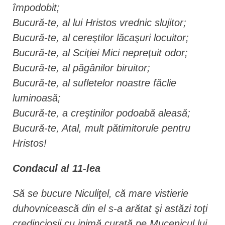
împodobit;
Bucură-te, al lui Hristos vrednic slujitor;
Bucură-te, al cereştilor lăcaşuri locuitor;
Bucură-te, al Sciţiei Mici nepreţuit odor;
Bucură-te, al păgânilor biruitor;
Bucură-te, al sufletelor noastre făclie
luminoasă;
Bucură-te, a creştinilor podoabă aleasă;
Bucură-te, Atal, mult pătimitorule pentru
Hristos!
Condacul al 11-lea
Să se bucure Niculiţel, că mare vistierie
duhovnicească din el s-a arătat şi astăzi toţi
credincioşii cu inimă curată pe Mucenicul lui