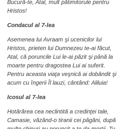
Bucură-te, Atal, mult pătimitorule pentru
Hristos!
Condacul al 7-lea
Asemenea lui Avraam şi ucenicilor lui
Hristos, prieten lui Dumnezeu te-ai făcut,
Atal, că poruncile Lui le-ai păzit şi până la
moarte pentru dragostea Lui ai suferit.
Pentru aceasta viaţa veşnică ai dobândit şi
acum cu îngerii Îl lauzi, cântând: Aliluia!
Icosul al 7-lea
Hotărârea cea neclintită a credinţei tale,
Camasie, văzând-o tiranii cei păgâni, după
multe chinuri au poruncit a te da morţii. Tu