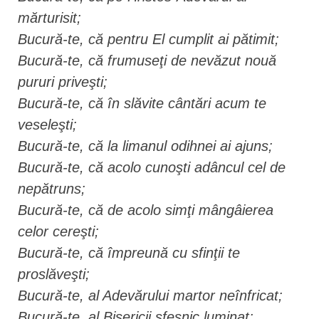
mărturisit;
Bucură-te, că pentru El cumplit ai pătimit;
Bucură-te, că frumuseţi de nevăzut nouă
pururi priveşti;
Bucură-te, că în slăvite cântări acum te
veseleşti;
Bucură-te, că la limanul odihnei ai ajuns;
Bucură-te, că acolo cunoşti adâncul cel de
nepătruns;
Bucură-te, că de acolo simţi mângâierea
celor cereşti;
Bucură-te, că împreună cu sfinţii te
proslăveşti;
Bucură-te, al Adevărului martor neînfricat;
Bucură-te, al Bisericii sfeşnic luminat;