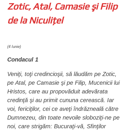
Zotic, Atal, Camasie şi Filip
n
t
de la Niculițel
(4 Iunie)
Condacul 1
Veniţi, toţi credincioşii, să lăudăm pe Zotic,
pe Atal, pe Camasie şi pe Filip, Mucenicii lui
Hristos, care au propovăduit adevărata
credinţă şi au primit cununa cerească. Iar
voi, fericiţilor, cei ce aveţi îndrăzneală către
Dumnezeu, din toate nevoile sloboziţi-ne pe
noi, care strigăm: Bucuraţi-vă, Sfinţilor