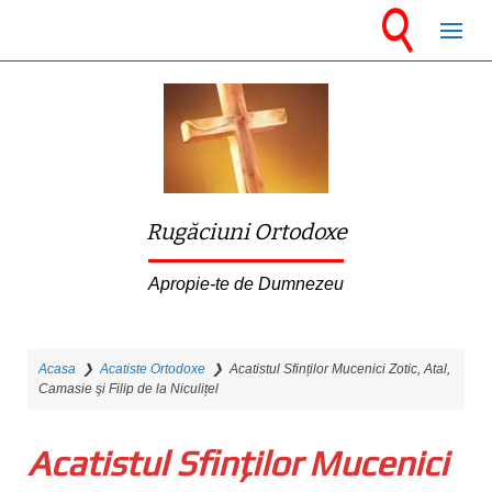
S
k
i
p
t
o
m
Rugăciuni Ortodoxe
a
i
Apropie-te de Dumnezeu
n
c
Acasa
❯
Acatiste Ortodoxe
❯
Acatistul Sfinților Mucenici Zotic, Atal,
o
Camasie şi Filip de la Niculițel
n
t
Acatistul Sfinților Mucenici
e