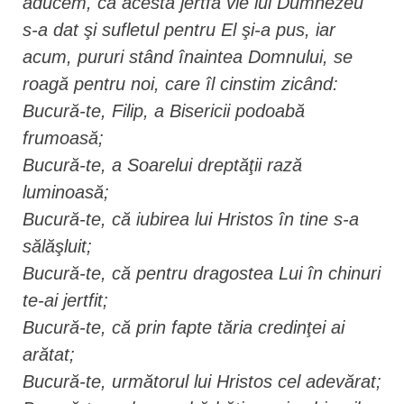
aducem, că acesta jertfă vie lui Dumnezeu
s-a dat şi sufletul pentru El şi-a pus, iar
acum, pururi stând înaintea Domnului, se
roagă pentru noi, care îl cinstim zicând:
Bucură-te, Filip, a Bisericii podoabă
frumoasă;
Bucură-te, a Soarelui dreptăţii rază
luminoasă;
Bucură-te, că iubirea lui Hristos în tine s-a
sălăşluit;
Bucură-te, că pentru dragostea Lui în chinuri
te-ai jertfit;
Bucură-te, că prin fapte tăria credinţei ai
arătat;
Bucură-te, următorul lui Hristos cel adevărat;