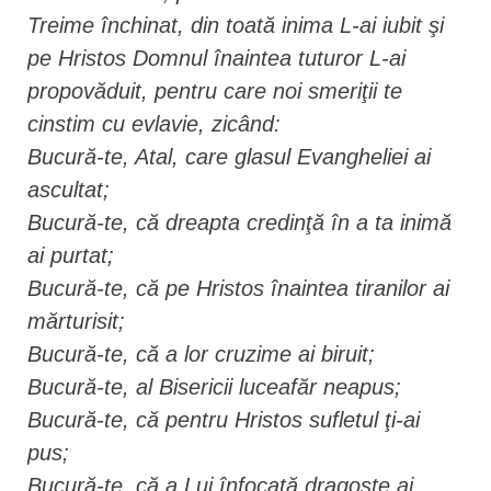
Treime închinat, din toată inima L-ai iubit şi
pe Hristos Domnul înaintea tuturor L-ai
propovăduit, pentru care noi smeriţii te
cinstim cu evlavie, zicând:
Bucură-te, Atal, care glasul Evangheliei ai
ascultat;
Bucură-te, că dreapta credinţă în a ta inimă
ai purtat;
Bucură-te, că pe Hristos înaintea tiranilor ai
mărturisit;
Bucură-te, că a lor cruzime ai biruit;
Bucură-te, al Bisericii luceafăr neapus;
Bucură-te, că pentru Hristos sufletul ţi-ai
pus;
Bucură-te, că a Lui înfocată dragoste ai