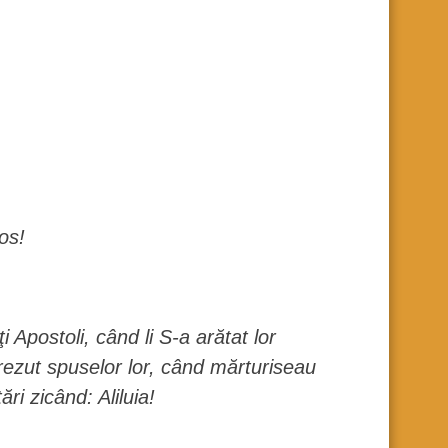
os!
 Apostoli, când li S-a arătat lor
rezut spuselor lor, când mărturiseau
i zicând: Aliluia!