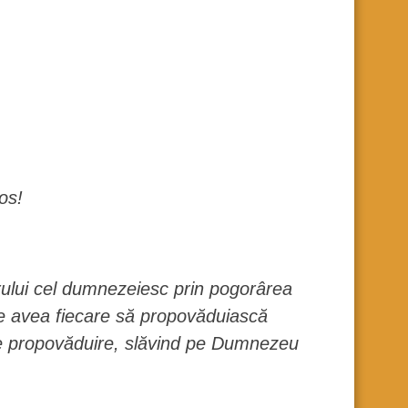
os!
rului cel dumnezeiesc prin pogorârea
nde avea fiecare să propovăduiască
pre propovăduire, slăvind pe Dumnezeu