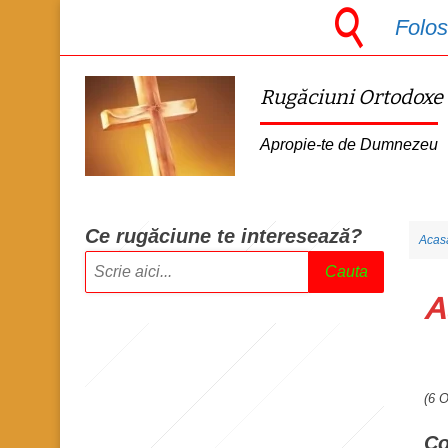
S
Folos
k
i
Rugăciuni Ortodoxe
p
t
Apropie-te de Dumnezeu
o
m
a
Ce rugăciune te intere
sează?
Acas
i
Cauta
n
A
c
o
n
(6 
t
e
Co