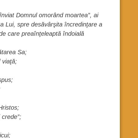
 înviat Domnul omorând moartea”, ai
sta Lui, spre desăvârşita încredinţare a
; de care preaînţeleaptă îndoială
ătarea Sa;
 viaţă;
spus;
;
Hristos;
i crede”;
cui;