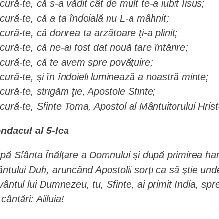
cură-te, că s-a vădit cât de mult te-a iubit Iisus;
cură-te, că a ta îndoială nu L-a mâhnit;
cură-te, că dorirea ta arzătoare ţi-a plinit;
cură-te, că ne-ai fost dat nouă tare întărire;
cură-te, că te avem spre povăţuire;
cură-te, şi în îndoieli luminează a noastră minte;
cură-te, strigăm ţie, Apostole Sfinte;
cură-te, Sfinte Toma, Apostol al Mântuitorului Hrist
ndacul al 5-lea
pă Sfânta Înălţare a Domnului şi după primirea ha
ântului Duh, aruncând Apostolii sorţi ca să ştie u
vântul lui Dumnezeu, tu, Sfinte, ai primit India, s
cântări: Aliluia!