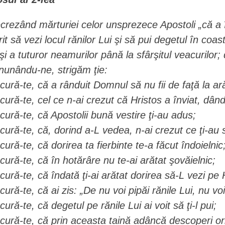
crezând mărturiei celor unsprezece Apostoli „că a
rit să vezi locul rănilor Lui şi să pui degetul în coa
 şi a tuturor neamurilor până la sfârşitul veacurilor
nunându-ne, strigăm ţie:
cură-te, că a rânduit Domnul să nu fii de faţă la ar
cură-te, cel ce n-ai crezut că Hristos a înviat, dând
cură-te, că Apostolii bună vestire ţi-au adus;
cură-te, că, dorind a-L vedea, n-ai crezut ce ţi-au 
cură-te, că dorirea ta fierbinte te-a făcut îndoielnic
cură-te, că în hotărâre nu te-ai arătat şovăielnic;
cură-te, că îndată ţi-ai arătat dorirea să-L vezi pe 
cură-te, că ai zis: „De nu voi pipăi rănile Lui, nu vo
cură-te, că degetul pe rănile Lui ai voit să ţi-l pui;
cură-te, că prin aceasta taină adâncă descoperi ori