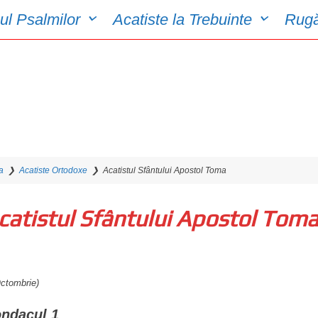
ul Psalmilor
Acatiste la Trebuinte
Rugă
a
❯
Acatiste Ortodoxe
❯
Acatistul Sfântului Apostol Toma
catistul Sfântului Apostol Tom
Octombrie)
ndacul 1