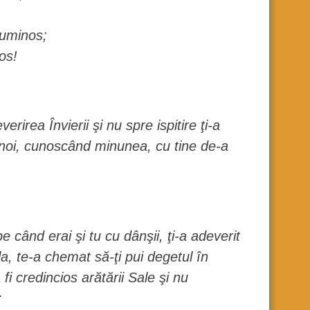
luminos;
os!
irea Învierii şi nu spre ispitire ţi-a
 ca noi, cunoscând minunea, cu tine de-a
când erai şi tu cu dânşii, ţi-a adeverit
, te-a chemat să-ţi pui degetul în
fi credincios arătării Sale şi nu
: