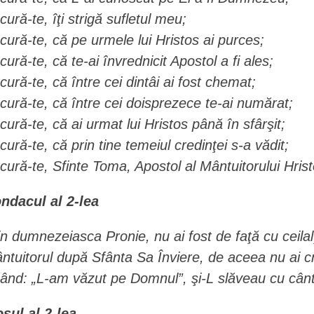
cură-te, îţi strigă sufletul meu;
cură-te, că pe urmele lui Hristos ai purces;
cură-te, că te-ai învrednicit Apostol a fi ales;
cură-te, că între cei dintâi ai fost chemat;
cură-te, că între cei doisprezece te-ai numărat;
cură-te, că ai urmat lui Hristos până în sfârşit;
cură-te, că prin tine temeiul credinţei s-a vădit;
cură-te, Sfinte Toma, Apostol al Mântuitorului Hrist
ndacul al 2-lea
in dumnezeiasca Pronie, nu ai fost de faţă cu ceilalţi
ntuitorul după Sfânta Sa Înviere, de aceea nu ai c
când: „L-am văzut pe Domnul”, şi-L slăveau cu cântăr
osul al 2-lea