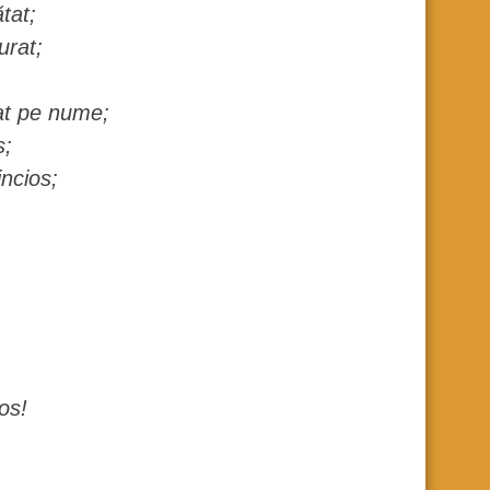
tat;
urat;
mat pe nume;
s;
incios;
os!