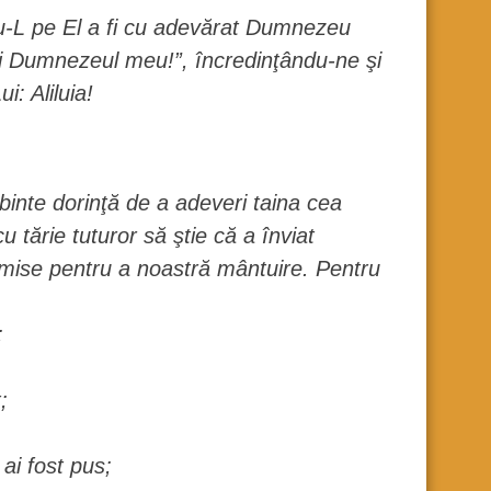
u-L pe El a fi cu adevărat Dumnezeu
 şi Dumnezeul meu!”, încredinţându-ne şi
: Aliluia!
erbinte dorinţă de a adeveri taina cea
u tărie tuturor să ştie că a înviat
imise pentru a noastră mântuire. Pentru
;
;
 ai fost pus;