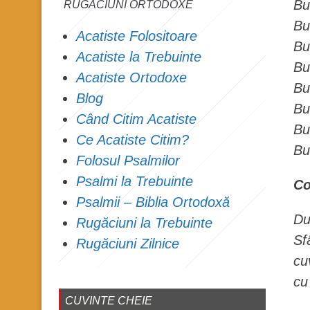
Bu
RUGĂCIUNI ORTODOXE
Bu
Acatiste Folositoare
Bu
Acatiste la Trebuinte
Bu
Acatiste Ortodoxe
Bu
Blog
Bu
Când Citim Acatiste
Bu
Ce Acatiste Citim?
Bu
Folosul Psalmilor
Psalmi la Trebuinte
Co
Psalmii – Biblia Ortodoxă
Du
Rugăciuni la Trebuinte
Sf
Rugăciuni Zilnice
cu
cu 
CUVINTE CHEIE