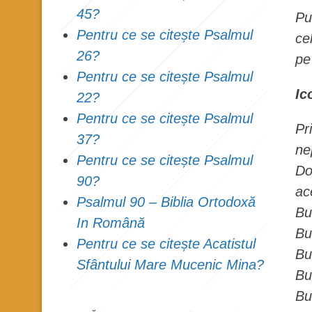
45?
Pu
Pentru ce se citește Psalmul
ce
26?
pe
Pentru ce se citește Psalmul
Ic
22?
Pentru ce se citește Psalmul
Pr
37?
ne
Pentru ce se citește Psalmul
Do
90?
ac
Psalmul 90 – Biblia Ortodoxă
Bu
In Română
Bu
Pentru ce se citește Acatistul
Bu
Sfântului Mare Mucenic Mina?
Bu
Bu