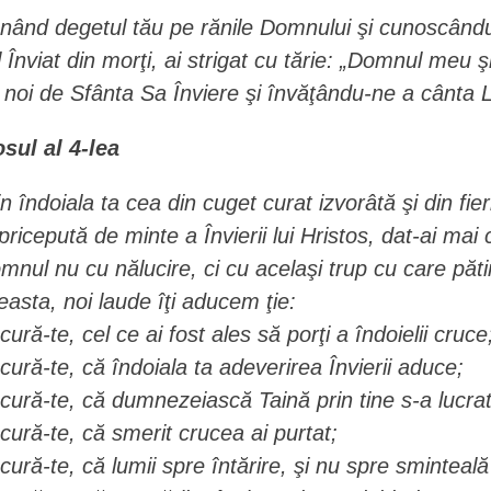
nând degetul tău pe rănile Domnului şi cunoscând
l Înviat din morţi, ai strigat cu tărie: „Domnul meu
 noi de Sfânta Sa Înviere şi învăţându-ne a cânta Lui
osul al 4-lea
in îndoiala ta cea din cuget curat izvorâtă şi din fi
pricepută de minte a Învierii lui Hristos, dat-ai mai c
mnul nu cu nălucire, ci cu acelaşi trup cu care păt
easta, noi laude îţi aducem ţie:
cură-te, cel ce ai fost ales să porţi a îndoielii cruce
cură-te, că îndoiala ta adeverirea Învierii aduce;
cură-te, că dumnezeiască Taină prin tine s-a lucrat
cură-te, că smerit crucea ai purtat;
cură-te, că lumii spre întărire, şi nu spre sminteală