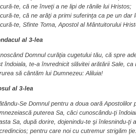
cură-te, că ne înveţi a ne lipi de rănile lui Hristos;
cură-te, că ne arăţi a primi suferinţa ca pe un dar 
cură-te, Sfinte Toma, Apostol al Mântuitorului Hrist
ndacul al 3-lea
noscând Domnul curăţia cugetului tău, că spre adever
st îndoiala, te-a învrednicit slăvitei arătării Sale,
rurea să cântăm lui Dumnezeu: Aliluia!
osul al 3-lea
ătându-Se Domnul pentru a doua oară Apostolilor pe 
mnezeiască puterea Sa, căci cunoscându-ţi îndoiala
asta Sa, după dorire, dojenindu-te şi înlesnindu-ţi a 
credincios; pentru care noi cu cutremur strigăm ţie