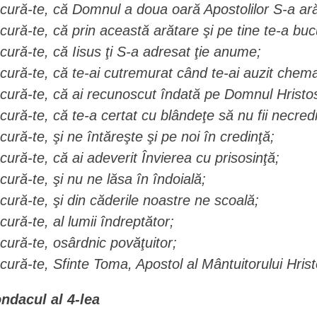
cură-te, că Domnul a doua oară Apostolilor S-a ară
cură-te, că prin această arătare şi pe tine te-a buc
cură-te, că Iisus ţi S-a adresat ţie anume;
cură-te, că te-ai cutremurat când te-ai auzit che
cură-te, că ai recunoscut îndată pe Domnul Hristo
cură-te, că te-a certat cu blândeţe să nu fii necred
cură-te, şi ne întăreşte şi pe noi în credinţă;
cură-te, că ai adeverit Învierea cu prisosinţă;
cură-te, şi nu ne lăsa în îndoială;
cură-te, şi din căderile noastre ne scoală;
cură-te, al lumii îndreptător;
cură-te, osârdnic povăţuitor;
cură-te, Sfinte Toma, Apostol al Mântuitorului Hrist
ndacul al 4-lea