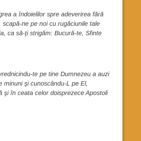
grea a îndoielilor spre adeverirea fără
s, scapă-ne pe noi cu rugăciunile tale
teia, ca să-ţi strigăm: Bucură-te, Sfinte
învrednicindu-te pe tine Dumnezeu a auzi
le minuni şi cunoscându-L pe El,
şi în ceata celor doisprezece Apostoli