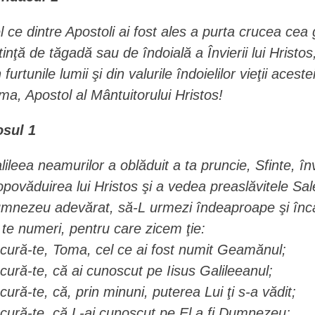
l ce dintre Apostoli ai fost ales a purta crucea cea 
tinţă de tăgadă sau de îndoială a Învierii lui Hristo
 furtunile lumii şi din valurile îndoielilor vieţii aces
ma, Apostol al Mântuitorului Hristos!
osul 1
lileea neamurilor a oblăduit a ta pruncie, Sfinte, 
opovăduirea lui Hristos şi a vedea preaslăvitele Sa
mnezeu adevărat, să-L urmezi îndeaproape şi încă 
 te numeri, pentru care zicem ţie:
cură-te, Toma, cel ce ai fost numit Geamănul;
cură-te, că ai cunoscut pe Iisus Galileeanul;
cură-te, că, prin minuni, puterea Lui ţi s-a vădit;
cură-te, că L-ai cunoscut pe El a fi Dumnezeu;