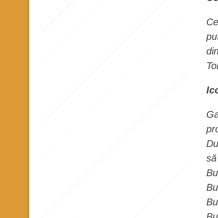
n
Ce
t
pu
din
To
Ic
Ga
pr
Du
să
Bu
Bu
Bu
Bu