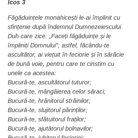
Icos 3
Făgăduințele monahicești le-ai împlinit cu
sfințenie după îndemnul Dumnezeiescului
Duh care zice: „Faceți făgăduințe și le
împliniți Domnului”; astfel, făcându-te
ascultător, ai viețuit în feciorie și în sărăcie
de bună voie, pentru care te cinstim cu
unele ca acestea:
Bucură-te, ascultătorul tuturor;
Bucură-te, mângâierea celor săraci;
Bucură-te, hrănitorul străinilor;
Bucură-te, slujitorul părinților;
Bucură-te, sfătuitorul fraților;
Bucură-te, ajutătorul bolnavilor;
Bucură-te, iubitorul fecioriei;