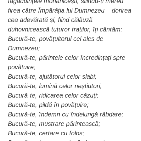
făgăduințele monahicești, silindu-ți mereu
firea către Împărăția lui Dumnezeu – dorirea
cea adevărată și, fiind călăuză
duhovnicească tuturor fraților, îți cântăm:
Bucură-te, povățuitorul cel ales de
Dumnezeu;
Bucură-te, părintele celor încredințați spre
povățuire;
Bucură-te, ajutătorul celor slabi;
Bucură-te, lumină celor neștiutori;
Bucură-te, ridicarea celor căzuți;
Bucură-te, pildă în povățuire;
Bucură-te, îndemn cu îndelungă răbdare;
Bucură-te, mustrare părintească;
Bucură-te, certare cu folos;