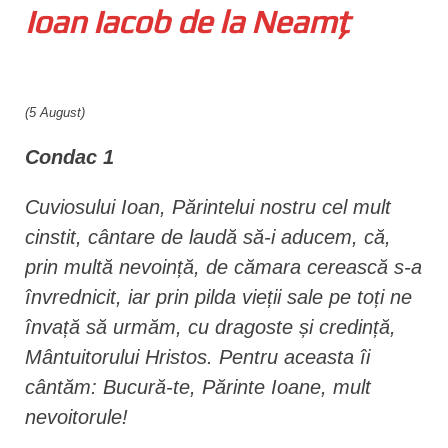
Ioan Iacob de la Neamț
n
t
(5 August)
Condac 1
Cuviosului Ioan, Părintelui nostru cel mult
cinstit, cântare de laudă să-i aducem, că,
prin multă nevoință, de cămara cerească s-a
învrednicit, iar prin pilda vieții sale pe toți ne
învață să urmăm, cu dragoste și credință,
Mântuitorului Hristos. Pentru aceasta îi
cântăm: Bucură-te, Părinte Ioane, mult
nevoitorule!