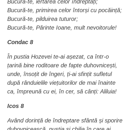
Bucură-te, iertarea celor îndreptați;
Bucură-te, primirea celor întorși cu pocăință;
Bucură-te, pilduirea tuturor;
Bucură-te, Părinte Ioane, mult nevoitorule!
Condac 8
În pustia Hozevei te-ai așezat, ca într-o
țarină bine roditoare de fapte duhovnicești,
unde, însoțit de îngeri, ți-ai sfințit sufletul
după rânduielile viețuitorilor de mai înainte
ca, împreună cu ei, în cer, să cânți: Aliluia!
Icos 8
Având dorință de îndreptare sfântă și sporire
duhovnicească, pustia și chilia în care ai