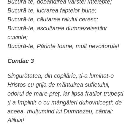
Bucură-te, dobândirea vârstei înțelepte;
Bucură-te, lucrarea faptelor bune;
Bucură-te, căutarea raiului ceresc;
Bucură-te, ascultarea dumnezeieștilor
cuvinte;
Bucură-te, Părinte Ioane, mult nevoitorule!
Condac 3
Singurătatea, din copilărie, ți-a luminat-o
Hristos cu grija de mântuirea sufletului,
odorul de mare preț, iar lipsa fraților trupești
ți-a împlinit-o cu mângâieri duhovnicești; de
aceea, mulțumind lui Dumnezeu, cântai:
Aliluia!