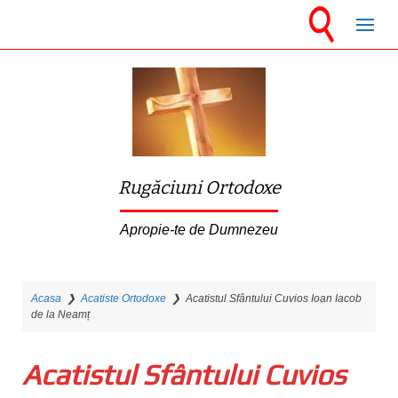
S
k
i
p
t
o
m
Rugăciuni Ortodoxe
a
i
Apropie-te de Dumnezeu
n
c
Acasa
❯
Acatiste Ortodoxe
❯
Acatistul Sfântului Cuvios Ioan Iacob
o
de la Neamț
n
t
Acatistul Sfântului Cuvios
e