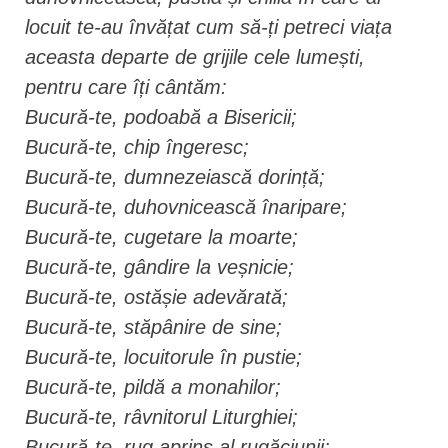
locuit te-au învățat cum să-ți petreci viața
aceasta departe de grijile cele lumești,
pentru care îți cântăm:
Bucură-te, podoabă a Bisericii;
Bucură-te, chip îngeresc;
Bucură-te, dumnezeiască dorință;
Bucură-te, duhovnicească înaripare;
Bucură-te, cugetare la moarte;
Bucură-te, gândire la veșnicie;
Bucură-te, ostășie adevărată;
Bucură-te, stăpânire de sine;
Bucură-te, locuitorule în pustie;
Bucură-te, pildă a monahilor;
Bucură-te, râvnitorul Liturghiei;
Bucură-te, rug aprins al rugăciunii;