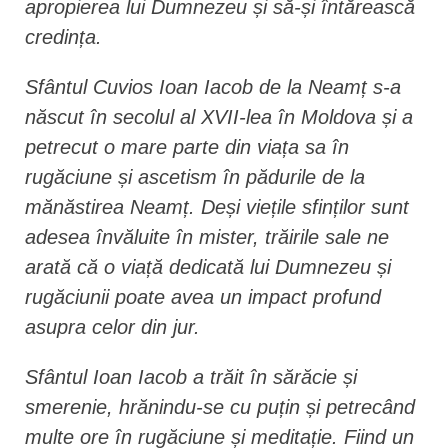
apropierea lui Dumnezeu și să-și întărească
credința.
Sfântul Cuvios Ioan Iacob de la Neamț s-a
născut în secolul al XVII-lea în Moldova și a
petrecut o mare parte din viața sa în
rugăciune și ascetism în pădurile de la
mănăstirea Neamț. Deși viețile sfinților sunt
adesea învăluite în mister, trăirile sale ne
arată că o viață dedicată lui Dumnezeu și
rugăciunii poate avea un impact profund
asupra celor din jur.
Sfântul Ioan Iacob a trăit în sărăcie și
smerenie, hrănindu-se cu puțin și petrecând
multe ore în rugăciune și meditație. Fiind un