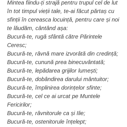
Mintea fiindu-ți strajă pentru trupul cel de lut
în tot timpul vieții tale, te-ai făcut părtaș cu
sfinții în cereasca locuință, pentru care și noi
te lăudăm, cântând așa:
Bucură-te, rugă sfântă către Părintele
Ceresc;
Bucură-te, râvnă mare izvorâtă din credință;
Bucură-te, cunună prea binecuvântată;
Bucură-te, lepădarea grijilor lumești;
Bucură-te, dobândirea darului mântuitor;
Bucură-te, împlinirea dorințelor sfinte;
Bucură-te, cel ce ai urcat pe Muntele
Fericirilor;
Bucură-te, râvnitorule ca și Ilie;
Bucură-te, ostenitorule înțelept;