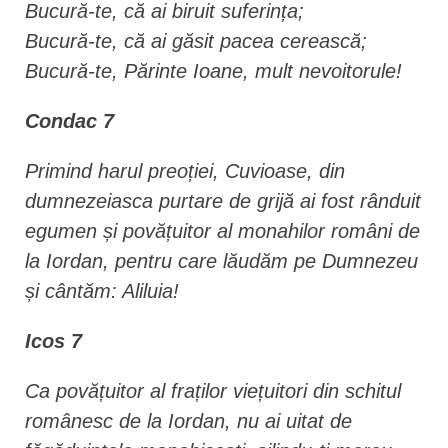
Bucură-te, că ai biruit suferința;
Bucură-te, că ai găsit pacea cerească;
Bucură-te, Părinte Ioane, mult nevoitorule!
Condac 7
Primind harul preoției, Cuvioase, din
dumnezeiasca purtare de grijă ai fost rânduit
egumen și povățuitor al monahilor români de
la Iordan, pentru care lăudăm pe Dumnezeu
și cântăm: Aliluia!
Icos 7
Ca povățuitor al fraților viețuitori din schitul
românesc de la Iordan, nu ai uitat de