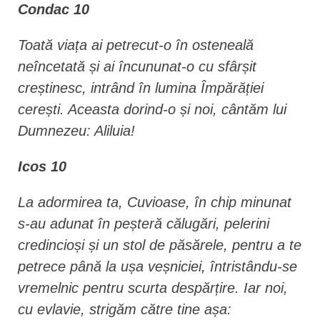
Condac 10
Toată viața ai petrecut-o în osteneală
neîncetată și ai încununat-o cu sfârșit
creștinesc, intrând în lumina Împărăției
cerești. Aceasta dorind-o și noi, cântăm lui
Dumnezeu: Aliluia!
Icos 10
La adormirea ta, Cuvioase, în chip minunat
s-au adunat în peșteră călugări, pelerini
credincioși și un stol de păsărele, pentru a te
petrece până la ușa veșniciei, întristându-se
vremelnic pentru scurta despărțire. Iar noi,
cu evlavie, strigăm către tine așa: