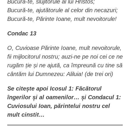
Bucură-te, slujitorule al lui Hristos;
Bucură-te, ajutătorule al celor din necazuri;
Bucură-te, Părinte Ioane, mult nevoitorule!
Condac 13
O, Cuvioase Părinte Ioane, mult nevoitorule,
fii mijlocitorul nostru; auzi-ne pe noi cei ce ne
rugăm ție și ne ajută, ca împreună cu tine să
cântăm lui Dumnezeu: Aliluia!
(de trei ori)
Se citește apoi Icosul 1: Făcătorul
îngerilor și al oamenilor… și Condacul 1:
Cuviosului Ioan, părintelui nostru cel
mult cinstit…