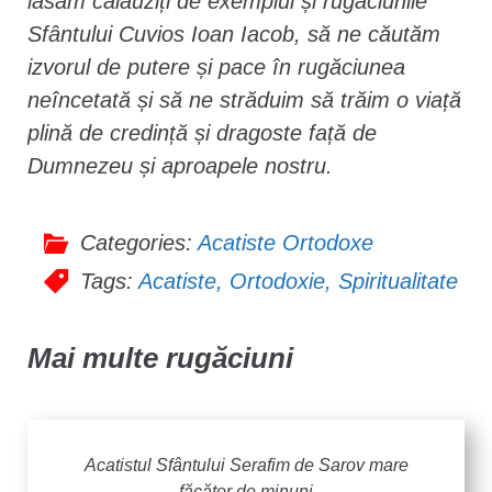
lăsăm călăuziți de exemplul și rugăciunile
Sfântului Cuvios Ioan Iacob, să ne căutăm
izvorul de putere și pace în rugăciunea
neîncetată și să ne străduim să trăim o viață
plină de credință și dragoste față de
Dumnezeu și aproapele nostru.
Categories:
Acatiste Ortodoxe
Tags:
Acatiste
,
Ortodoxie
,
Spiritualitate
Mai multe rugăciuni
Acatistul Sfântului Serafim de Sarov mare
făcător de minuni