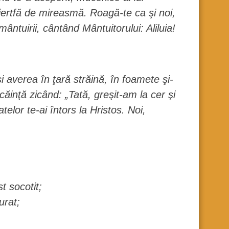
a jertfă de mireasmă. Roagă-te ca şi noi,
ântuirii, cântând Mântuitorului: Aliluia!
şi averea în ţară străină, în foamete şi-
pocăinţă zicând: „Tată, greşit-am la cer şi
elor te-ai întors la Hristos. Noi,
t socotit;
urat;