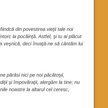
iindcă din povestirea vieţii tale noi
orc la pocăinţă. Astfel, şi tu ai plăcut
ţa veşnică, deci învaţă-ne să cântăm lui
e părăsi nici pe noi păcătoşii,
ţii şi împovăraţii, alergăm la tine; nu
nile noastre la altarul cel ceresc,