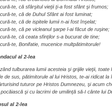
cură-te, că sfârşitul vieţii ţi-a fost sfânt şi frumos;
cură-te, că de Duhul Sfânt ai fost luminat;
cură-te, că de ispitele lumii n-ai fost înşelat;
cură-te, că pe vicleanul şarpe l-ai făcut de ruşine;
cură-te, că ceata sfinţilor s-a bucurat de tine;
cură-te, Bonifatie, mucenice multpătimitorule!
ndacul al 2-lea
zând tulburarea lumii acesteia şi grijile vieţii, toate 
le de sus, pătimitorule al lui Hristos, te-ai ridicat
rturisind tuturor pe Hristos Dumnezeu, şi acum che
 pocăiască şi cu lacrimi de umilinţă să-I cânte lui 
osul al 2-lea