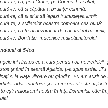
cură-te, că, prin Cruce, pe Domnul L-ai aflat;
cură-te, că ai căpătat a biruinţei cunună;
cură-te, că ai ştiut să lepezi frumuseţea lumii;
cură-te, a sufletelor noastre comoara cea bună;
cură-te, că te-ai dezbrăcat de păcatul întinăciunii;
cură-te, Bonifatie, mucenice multpătimitorule!
ndacul al 5-lea
ngele lui Hristos ce a curs pentru noi, nevrednicii, 
istos ţinând în seamă Aglaida, ţi-a spus astfel: „Tu
tinaţi şi la viaţa viitoare nu gândim. Eu am auzit d
rtirilor aduc mântuire şi că mucenicul este mijloc
 tu eşti mijlocitorul nostru în faţa Domnului, căci împ
luia!