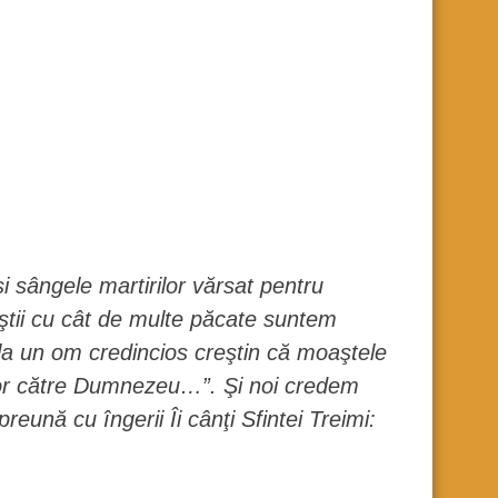
şi sângele martirilor vărsat pentru
 ştii cu cât de multe păcate suntem
e la un om credincios creştin că moaştele
itor către Dumnezeu…”. Şi noi credem
reună cu îngerii Îi cânţi Sfintei Treimi: