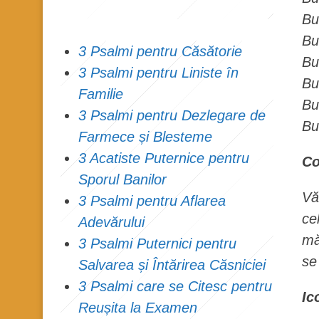
Bu
Bu
3 Psalmi pentru Căsătorie
Bu
3 Psalmi pentru Liniste în
Bu
Familie
Bu
3 Psalmi pentru Dezlegare de
Bu
Farmece și Blesteme
3 Acatiste Puternice pentru
Co
Sporul Banilor
Vă
3 Psalmi pentru Aflarea
ce
Adevărului
mă
3 Psalmi Puternici pentru
se
Salvarea și Întărirea Căsniciei
3 Psalmi care se Citesc pentru
Ic
Reușita la Examen