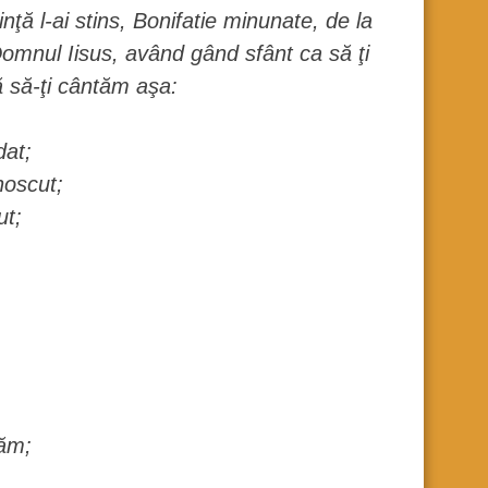
inţă l-ai stins, Bonifatie minunate, de la
Domnul Iisus, având gând sfânt ca să ţi
ă să-ţi cântăm aşa:
dat;
noscut;
ut;
căm;