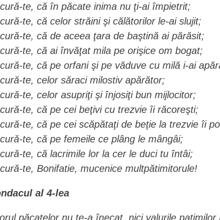
cură-te, că în păcate inima nu ţi-ai împietrit;
ură-te, că celor străini şi călătorilor le-ai slujit;
cură-te, că de aceea ţara de baştină ai părăsit;
cură-te, că ai învăţat mila pe orişice om bogat;
cură-te, că pe orfani şi pe văduve cu milă i-ai apăr
cură-te, celor săraci milostiv apărător;
ură-te, celor asupriţi şi înjosiţi bun mijlocitor;
cură-te, că pe cei beţivi cu trezvie îi răcoreşti;
cură-te, că pe cei scăpătaţi de beţie la trezvie îi pof
cură-te, că pe femeile ce plâng le mângâi;
cură-te, că lacrimile lor la cer le duci tu întâi;
cură-te, Bonifatie, mucenice multpătimitorule!
ndacul al 4-lea
forul păcatelor nu te-a înecat, nici valurile patimilor