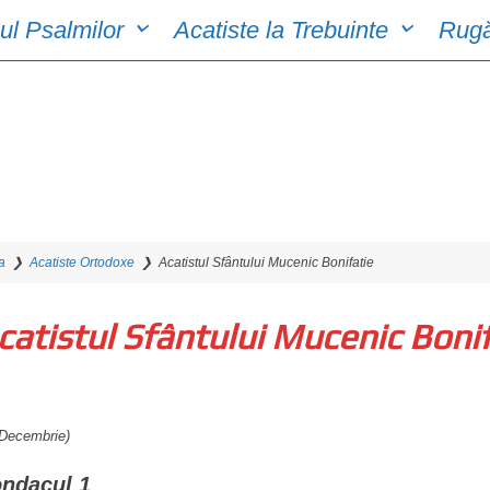
ul Psalmilor
Acatiste la Trebuinte
Rugă
a
❯
Acatiste Ortodoxe
❯
Acatistul Sfântului Mucenic Bonifatie
catistul Sfântului Mucenic Bonif
 Decembrie)
ndacul 1