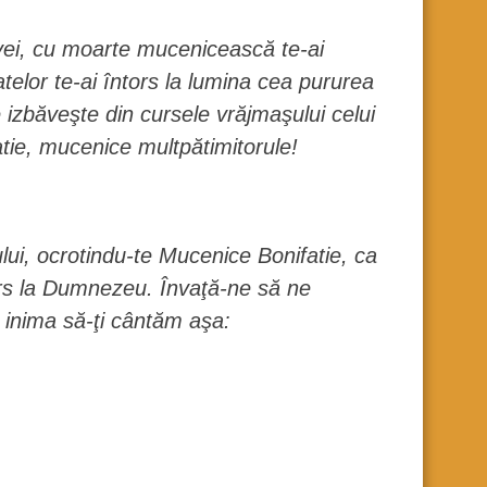
lavei, cu moarte mucenicească te-ai
telor te-ai întors la lumina cea pururea
e izbăveşte din cursele vrăjmaşului celui
atie, mucenice multpătimitorule!
ului, ocrotindu-te Mucenice Bonifatie, ca
ors la Dumnezeu. Învaţă-ne să ne
 inima să-ţi cântăm aşa: