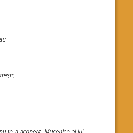
at;
teşti;
 nu te-a acoperit, Mucenice al lui