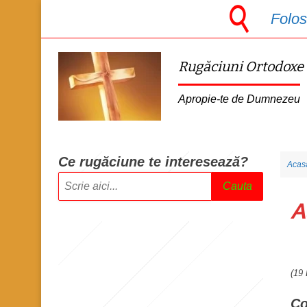
S
Folos
k
i
Rugăciuni Ortodoxe
p
t
Apropie-te de Dumnezeu
o
m
a
Ce rugăciune te intere
sează?
Acas
i
Cauta
n
A
c
o
n
(19
t
e
Co