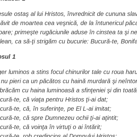
esule ostaş al lui Hristos, învrednicit de cununa s
băvit de moartea cea veşnică, de la întunericul păca
itoare; primeşte rugăciunile aduse în cinstea ta şi n
clean, ca să-ţi strigăm cu bucurie: Bucură-te, Bonif
osul 1
ger luminos a stins focul chinurilor tale cu roua har
 nu pieri ca un păcătos cu haină murdară şi neînt
brăcăm cu haina luminoasă a sfinţeniei şi din toată
cură-te, că viaţa pentru Hristos ţi-ai dat;
cură-te, că, în suferinţe, pe El L-ai imitat;
cură-te, că spre Dumnezeu ochii ţi-ai aţintit;
ură-te, că voinţa în virtuţi o ai întărit;
cură-te, rob credincios al Domnului Hristos;