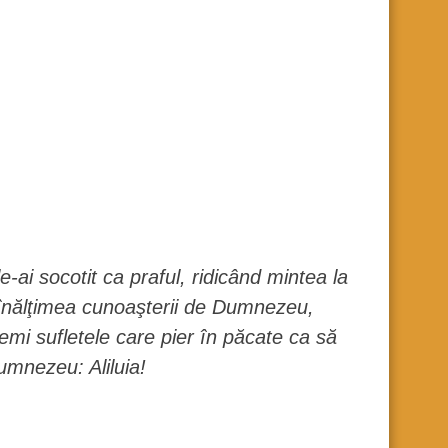
le-ai socotit ca praful, ridicând mintea la
 la înălţimea cunoaşterii de Dumnezeu,
mi sufletele care pier în păcate ca să
Dumnezeu: Aliluia!