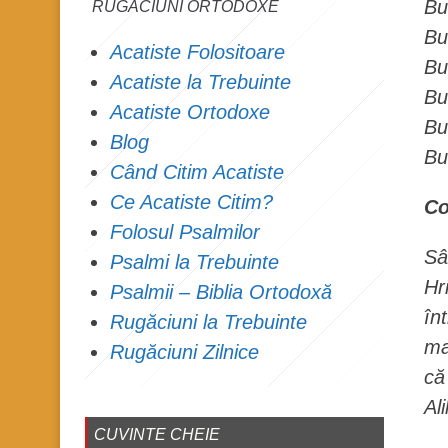
Bu
RUGĂCIUNI ORTODOXE
Bu
Acatiste Folositoare
Bu
Acatiste la Trebuinte
Bu
Acatiste Ortodoxe
Bu
Blog
Bu
Când Citim Acatiste
Ce Acatiste Citim?
Co
Folosul Psalmilor
Sâ
Psalmi la Trebuinte
Hr
Psalmii – Biblia Ortodoxă
în
Rugăciuni la Trebuinte
ma
Rugăciuni Zilnice
că
Ali
CUVINTE CHEIE