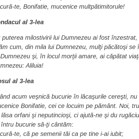
cură-te, Bonifatie, mucenice multpătimitorule!
ndacul al 3-lea
 puterea milostivirii lui Dumnezeu ai fost înzestrat, f
lăm cum, din mila lui Dumnezeu, mulţi păcătoşi se înt
i Dumnezeu şi, în locul morţii amare, ai căpătat via
mnezeu: Aliluia!
osul al 3-lea
ând acum veşnică bucurie în lăcaşurile cereşti, nu n
cenice Bonifatie, cei ce locuim pe pământ. Noi, trudi
 lăsa orfani şi neputincioşi, ci ajută-ne şi du rugăciu
 întru bucurie să-ţi cântăm:
cură-te, că pe semenii tăi ca pe tine i-ai iubit;