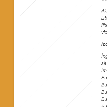
n
Al
t
iz
fi
vi
Ic
În
să
îm
Bu
Bu
Bu
Buc
Bu