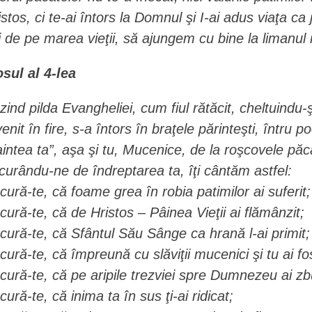
istos, ci te-ai întors la Domnul şi I-ai adus viaţa c
i de pe marea vieţii, să ajungem cu bine la limanul m
osul al 4-lea
zind pilda Evangheliei, cum fiul rătăcit, cheltuindu-
venit în fire, s-a întors în braţele părinteşti, întru 
aintea ta”, aşa şi tu, Mucenice, de la roşcovele păcat
curându-ne de îndreptarea ta, îţi cântăm astfel:
cură-te, că foame grea în robia patimilor ai suferit;
cură-te, că de Hristos – Pâinea Vieţii ai flămânzit;
cură-te, că Sfântul Său Sânge ca hrană l-ai primit;
cură-te, că împreună cu slăviţii mucenici şi tu ai fos
cură-te, că pe aripile trezviei spre Dumnezeu ai zb
cură-te, că inima ta în sus ţi-ai ridicat;