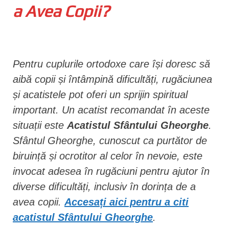
a Avea Copii?
n
t
Pentru cuplurile ortodoxe care își doresc să
aibă copii și întâmpină dificultăți, rugăciunea
și acatistele pot oferi un sprijin spiritual
important. Un acatist recomandat în aceste
situații este
Acatistul Sfântului Gheorghe
.
Sfântul Gheorghe, cunoscut ca purtător de
biruință și ocrotitor al celor în nevoie, este
invocat adesea în rugăciuni pentru ajutor în
diverse dificultăți, inclusiv în dorința de a
avea copii.
Accesați aici pentru a citi
acatistul Sfântului Gheorghe
.