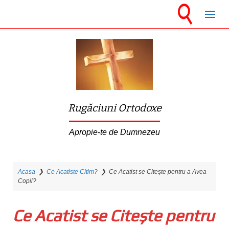
S
k
i
p
t
o
m
Rugăciuni Ortodoxe
a
i
Apropie-te de Dumnezeu
n
c
Acasa
❯
Ce Acatiste Citim?
❯
Ce Acatist se Citește pentru a Avea
o
Copii?
n
t
Ce Acatist se Citește pentru
e