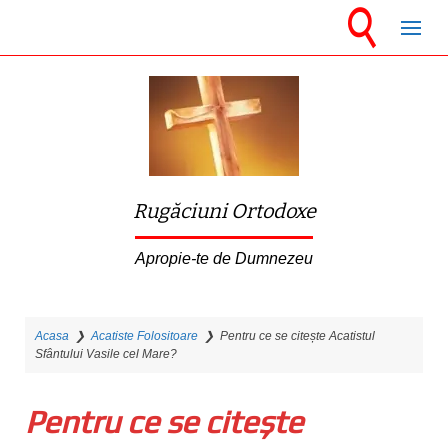
S
k
i
p
t
o
m
Rugăciuni Ortodoxe
a
i
Apropie-te de Dumnezeu
n
c
Acasa
❯
Acatiste Folositoare
❯
Pentru ce se citește Acatistul
o
Sfântului Vasile cel Mare?
n
t
Pentru ce se citește
e