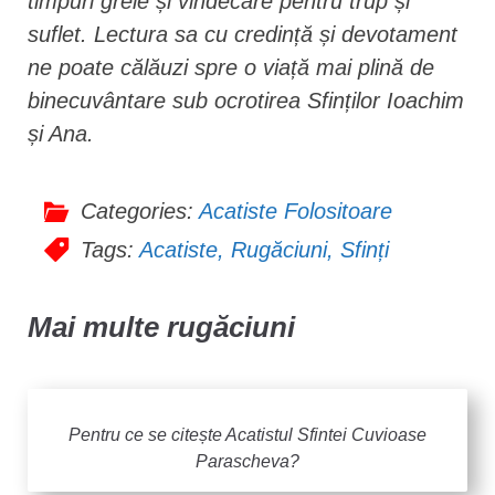
timpuri grele și vindecare pentru trup și
suflet. Lectura sa cu credință și devotament
ne poate călăuzi spre o viață mai plină de
binecuvântare sub ocrotirea Sfinților Ioachim
și Ana.
Categories:
Acatiste Folositoare
Tags:
Acatiste
,
Rugăciuni
,
Sfinți
Mai multe rugăciuni
Pentru ce se citește Acatistul Sfintei Cuvioase
Parascheva?