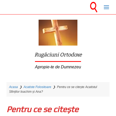
S
k
i
p
t
o
m
Rugăciuni Ortodoxe
a
i
Apropie-te de Dumnezeu
n
c
Acasa
❯
Acatiste Folositoare
❯
Pentru ce se citește Acatistul
o
Sfinților Ioachim și Ana?
n
t
Pentru ce se citește
e