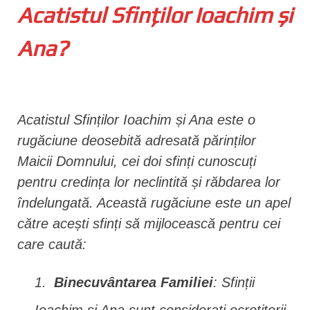
Acatistul Sfinților Ioachim și
n
t
Ana?
Acatistul Sfinților Ioachim și Ana este o
rugăciune deosebită adresată părinților
Maicii Domnului, cei doi sfinți cunoscuți
pentru credința lor neclintită și răbdarea lor
îndelungată. Această rugăciune este un apel
către acești sfinți să mijlocească pentru cei
care caută:
Binecuvântarea Familiei
: Sfinții