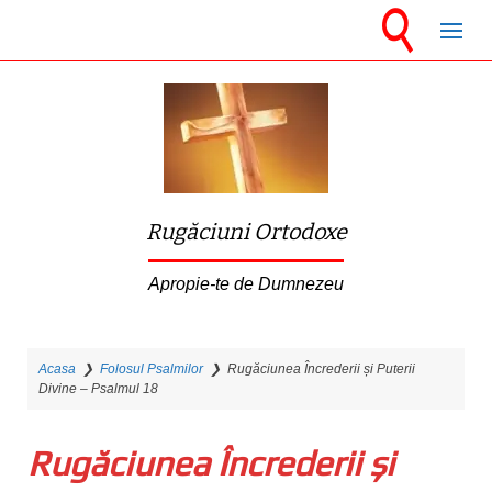
S
k
i
p
t
o
m
Rugăciuni Ortodoxe
a
i
Apropie-te de Dumnezeu
n
c
Acasa
❯
Folosul Psalmilor
❯
Rugăciunea Încrederii și Puterii
o
Divine – Psalmul 18
n
t
Rugăciunea Încrederii și
e