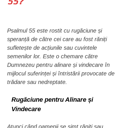
55?
n
t
Psalmul 55 este rostit cu rugăciune și
speranță de către cei care au fost răniți
sufletește de acțiunile sau cuvintele
semenilor lor. Este o chemare către
Dumnezeu pentru alinare și vindecare în
mijlocul suferinței și întristării provocate de
trădare sau nedreptate.
Rugăciune pentru Alinare și
Vindecare
Atunci când oamenii se simt răniți sau