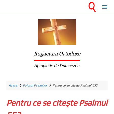
S
k
i
p
t
o
m
Rugăciuni Ortodoxe
a
i
Apropie-te de Dumnezeu
n
c
Acasa
❯
Folosul Psalmilor
❯
Pentru ce se citește Psalmul 55?
o
n
Pentru ce se citește Psalmul
t
e