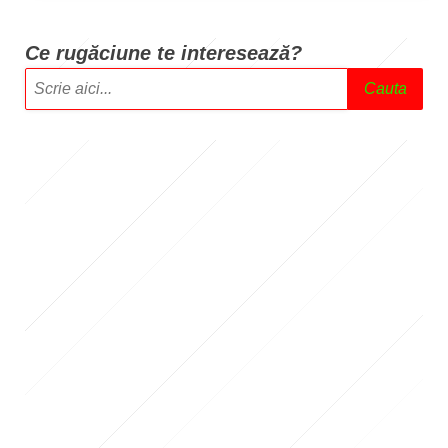
Ce rugăciune te intere
sează?
Cauta