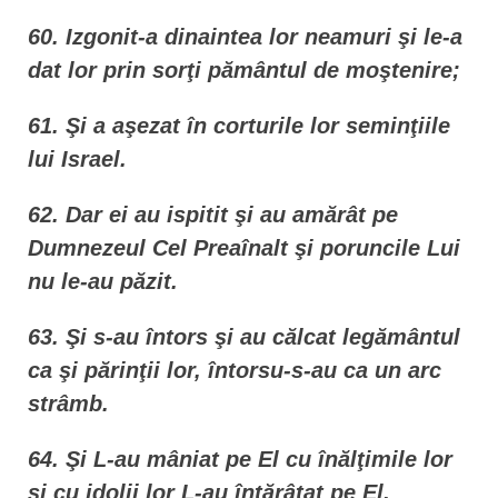
60. Izgonit-a dinaintea lor neamuri şi le-a
dat lor prin sorţi pământul de moştenire;
61. Şi a aşezat în corturile lor seminţiile
lui Israel.
62. Dar ei au ispitit şi au amărât pe
Dumnezeul Cel Preaînalt şi poruncile Lui
nu le-au păzit.
63. Şi s-au întors şi au călcat legământul
ca şi părinţii lor, întorsu-s-au ca un arc
strâmb.
64. Şi L-au mâniat pe El cu înălţimile lor
şi cu idolii lor L-au întărâtat pe El.