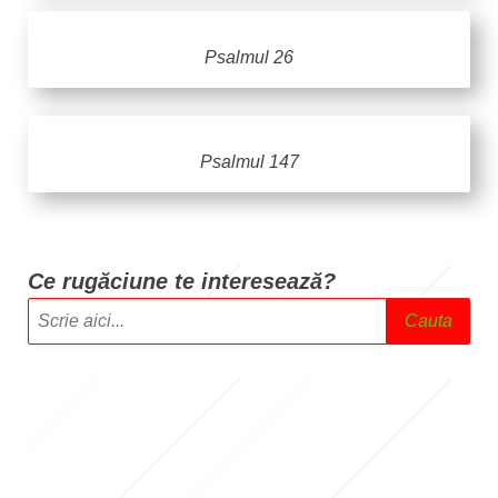
Psalmul 26
Psalmul 147
Ce rugăciune te intere
sează?
Cauta