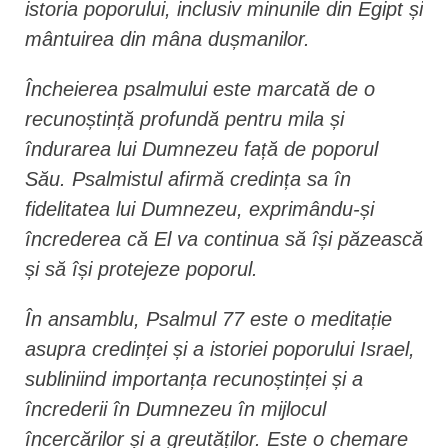
istoria poporului, inclusiv minunile din Egipt și
mântuirea din mâna dușmanilor.
Încheierea psalmului este marcată de o
recunoștință profundă pentru mila și
îndurarea lui Dumnezeu față de poporul
Său. Psalmistul afirmă credința sa în
fidelitatea lui Dumnezeu, exprimându-și
încrederea că El va continua să își păzească
și să își protejeze poporul.
În ansamblu, Psalmul 77 este o meditație
asupra credinței și a istoriei poporului Israel,
subliniind importanța recunoștinței și a
încrederii în Dumnezeu în mijlocul
încercărilor și a greutăților. Este o chemare