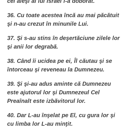
cei aleşi ai lui Israel i-a doborât.
36. Cu toate acestea încă au mai păcătuit
şi n-au crezut în minunile Lui.
37. Şi s-au stins în deşertăciune zilele lor
şi anii lor degrabă.
38. Când îi ucidea pe ei, Îl căutau şi se
întorceau şi reveneau la Dumnezeu.
39. Şi şi-au adus aminte că Dumnezeu
este ajutorul lor şi Dumnezeul Cel
Preaînalt este izbăvitorul lor.
40. Dar L-au înşelat pe El, cu gura lor şi
cu limba lor L-au minţit.