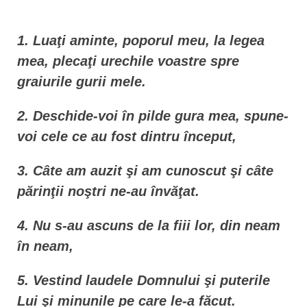
n
t
1. Luaţi aminte, poporul meu, la legea
mea, plecaţi urechile voastre spre
graiurile gurii mele.
2. Deschide-voi în pilde gura mea, spune-
voi cele ce au fost dintru început,
3. Câte am auzit şi am cunoscut şi câte
părinţii noştri ne-au învăţat.
4. Nu s-au ascuns de la fiii lor, din neam
în neam,
5. Vestind laudele Domnului şi puterile
Lui şi minunile pe care le-a făcut.