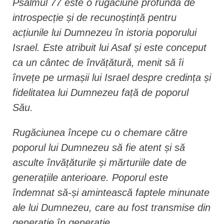
Psalmul 77 este o rugăciune profundă de
introspecție și de recunoștință pentru
acțiunile lui Dumnezeu în istoria poporului
Israel. Este atribuit lui Asaf și este conceput
ca un cântec de învățătură, menit să îi
învețe pe urmașii lui Israel despre credința și
fidelitatea lui Dumnezeu față de poporul
Său.
Rugăciunea începe cu o chemare către
poporul lui Dumnezeu să fie atent și să
asculte învățăturile și mărturiile date de
generațiile anterioare. Poporul este
îndemnat să-și amintească faptele minunate
ale lui Dumnezeu, care au fost transmise din
generație în generație.