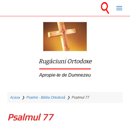
S
k
i
p
t
o
m
Rugăciuni Ortodoxe
a
i
Apropie-te de Dumnezeu
n
c
Acasa
❯
Psalmii - Biblia Ortodoxă
❯
Psalmul 77
o
n
Psalmul 77
t
e