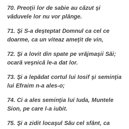
70. Preoţii lor de sabie au căzut şi
văduvele lor nu vor plânge.
71. Şi S-a deşteptat Domnul ca cel ce
doarme, ca un viteaz ameţit de vin,
72. Şi a lovit din spate pe vrăjmaşii Săi;
ocară veşnică le-a dat lor.
73. Şi a lepădat cortul lui Iosif şi seminţia
lui Efraim n-a ales-o;
74. Ci a ales seminţia lui Iuda, Muntele
Sion, pe care l-a iubit.
75. Şi a zidit locaşul Său cel sfânt, ca