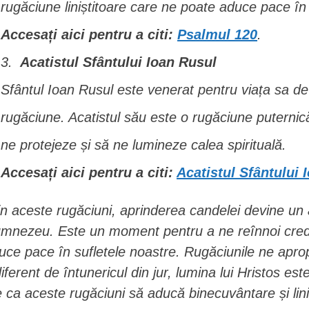
rugăciune liniștitoare care ne poate aduce pace î
Accesați aici pentru a citi:
Psalmul 120
.
Acatistul Sfântului Ioan Rusul
Sfântul Ioan Rusul este venerat pentru viața sa de 
rugăciune. Acatistul său este o rugăciune puternică
ne protejeze și să ne lumineze calea spirituală.
Accesați aici pentru a citi:
Acatistul Sfântului 
in aceste rugăciuni, aprinderea candelei devine un
mnezeu. Este un moment pentru a ne reînnoi credin
uce pace în sufletele noastre. Rugăciunile ne apro
diferent de întunericul din jur, lumina lui Hristos e
e ca aceste rugăciuni să aducă binecuvântare și liniș