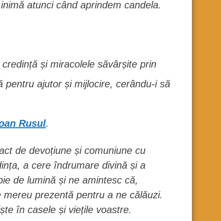
n inimă atunci când aprindem candela.
credință și miracolele săvârșite prin
 pentru ajutor și mijlocire, cerându-i să
Ioan Rusul
.
 act de devoțiune și comuniune cu
ța, a cere îndrumare divină și a
pie de lumină și ne amintesc că,
ste mereu prezentă pentru a ne călăuzi.
te în casele și viețile voastre.