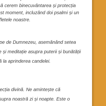
să cerem binecuvântarea și protecția
st moment, incluzând doi psalmi și un
fletele noastre.
roape de Dumnezeu, asemănând setea
 și meditație asupra puterii și bunătății
ă la aprinderea candelei.
ecția divină. Ne amintește că
upra noastră zi și noapte. Este o