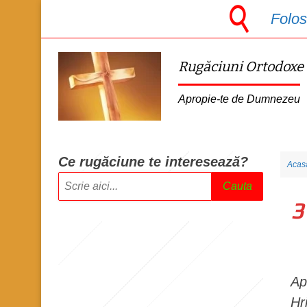
S
Folos
k
i
Rugăciuni Ortodoxe
p
t
Apropie-te de Dumnezeu
o
m
a
Ce rugăciune te intere
sează?
Acas
i
Cauta
n
3
c
o
n
t
Ap
e
Hr