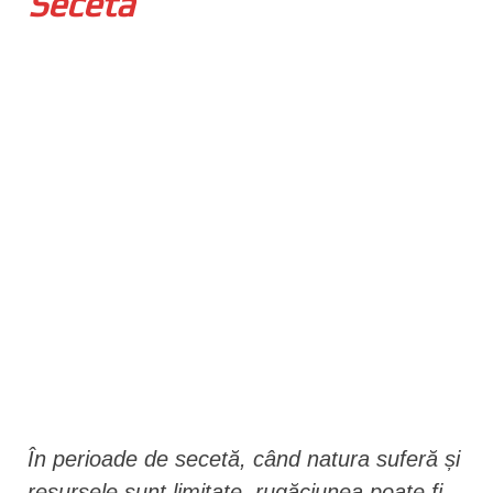
Secetă
n
t
În perioade de secetă, când natura suferă și
resursele sunt limitate, rugăciunea poate fi