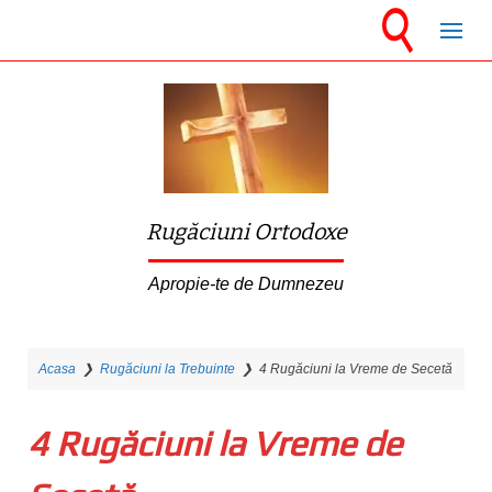
S
k
i
p
t
o
m
Rugăciuni Ortodoxe
a
i
Apropie-te de Dumnezeu
n
c
Acasa
❯
Rugăciuni la Trebuinte
❯
4 Rugăciuni la Vreme de Secetă
o
n
4 Rugăciuni la Vreme de
t
e