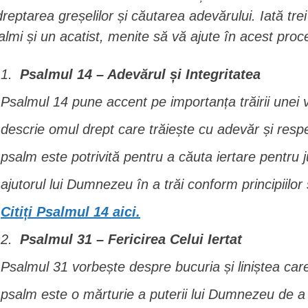
dreptarea greșelilor și căutarea adevărului. Iată tre
almi și un acatist, menite să vă ajute în acest proce
Psalmul 14 – Adevărul și Integritatea
Psalmul 14 pune accent pe importanța trăirii unei v
descrie omul drept care trăiește cu adevăr și resp
psalm este potrivită pentru a căuta iertare pentru j
ajutorul lui Dumnezeu în a trăi conform principiilor 
Citiți Psalmul 14 aici.
Psalmul 31 – Fericirea Celui Iertat
Psalmul 31 vorbește despre bucuria și liniștea care
psalm este o mărturie a puterii lui Dumnezeu de a i