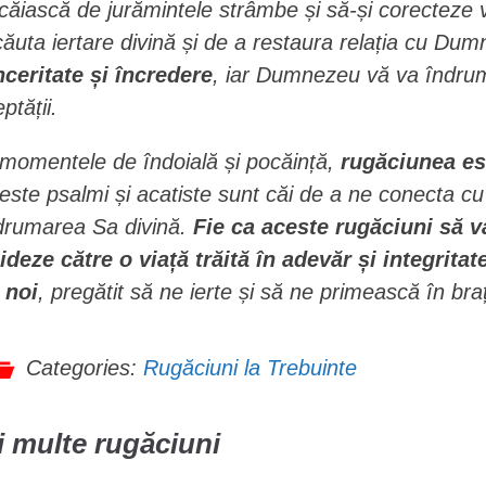
căiască de jurămintele strâmbe și să-și corecteze v
căuta iertare divină și de a restaura relația cu Dumn
nceritate și încredere
, iar Dumnezeu vă va îndrum
ptății.
 momentele de îndoială și pocăință,
rugăciunea es
este psalmi și acatiste sunt căi de a ne conecta cu
drumarea Sa divină.
Fie ca aceste rugăciuni să v
ideze către o viață trăită în adevăr și integritat
 noi
, pregătit să ne ierte și să ne primească în bra
Categories:
Rugăciuni la Trebuinte
 multe rugăciuni