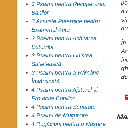
po
3 Psalmi pentru Recuperarea
a 
Banilor
si
3 Acatiste Puternice pentru
dre
Examenul Auto
3 Psalmi pentru Achitarea
În
Datoriilor
Ac
3 Psalmi pentru Linistea
în
Sufletească
gh
3 Psalmi pentru a Rămâne
de
Însărcinată
4 Psalmi pentru Ajutorul și
Protecția Copiilor
4 Psalmi pentru Sănătate
4 Psalmi de Mulțumire
Mai
4 Rugăciuni pentru o Naștere