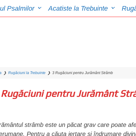
ul Psalmilor
Acatiste la Trebuinte
Rugă
a
❯
Rugăciuni la Trebuinte
❯
3 Rugăciuni pentru Jurământ Strâmb
 Rugăciuni pentru Jurământ St
rământul strâmb este un păcat grav care poate afecta 
terumane. Pentru a căuta iertare și îndrumare divin