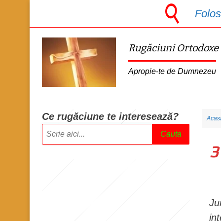
S
Folos
k
i
Rugăciuni Ortodoxe
p
t
Apropie-te de Dumnezeu
o
m
a
Ce rugăciune te intere
sează?
Acas
i
Cauta
n
3
c
o
n
t
Ju
e
in