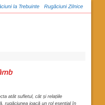
ciuni la Trebuinte
Rugăciuni Zilnice
râmb
atât sufletul, cât și relațiile
ă, rugăciunea joacă un rol esențial în