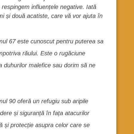
respingem influențele negative. Iată
i și două acatiste, care vă vor ajuta în
ul 67 este cunoscut pentru puterea sa
mpotriva răului. Este o rugăciune
a duhurilor malefice sau dorim să ne
ul 90 oferă un refugiu sub aripile
ere și siguranță în fața atacurilor
ă și protecție asupra celor care se