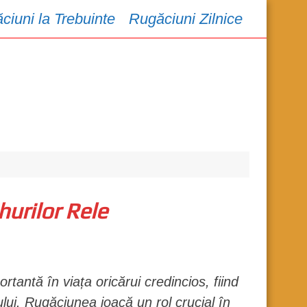
ciuni la Trebuinte
Rugăciuni Zilnice
urilor Rele
rtantă în viața oricărui credincios, fiind
ului. Rugăciunea joacă un rol crucial în