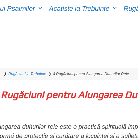
ul Psalmilor
Acatiste la Trebuinte
Rugă
a
❯
Rugăciuni la Trebuinte
❯
4 Rugăciuni pentru Alungarea Duhurilor Rele
 Rugăciuni pentru Alungarea Duh
ungarea duhurilor rele este o practică spirituală impo
formă de protecție și curățare a locuinței și a suflet