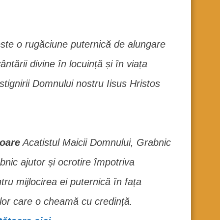
 este o rugăciune puternică de alungare
ntării divine în locuință și în viața
stignirii Domnului nostru Iisus Hristos
toare
Acatistul Maicii Domnului, Grabnic
nic ajutor și ocrotire împotriva
u mijlocirea ei puternică în fața
celor care o cheamă cu credință.