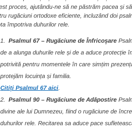
est proces, ajutându-ne să ne păstrăm pacea și să 
tru rugăciuni ortodoxe eficiente, incluzând doi psalm
pta împotriva duhurilor rele.
Psalmul 67 – Rugăciune de Înfricoșare
Psalm
de a alunga duhurile rele și de a aduce protecție î
potrivită pentru momentele în care simțim prezenț
protejăm locuința și familia.
Citiți Psalmul 67 aici
.
Psalmul 90 – Rugăciune de Adăpostire
Psalm
divine ale lui Dumnezeu, fiind o rugăciune de încred
duhurilor rele. Recitarea sa aduce pace sufleteasc