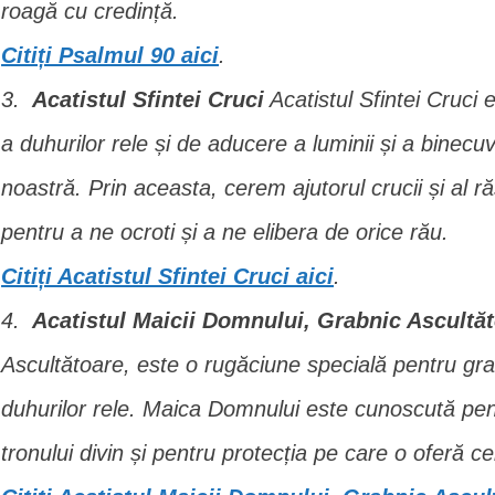
roagă cu credință.
Citiți Psalmul 90 aici
.
Acatistul Sfintei Cruci
Acatistul Sfintei Cruci
a duhurilor rele și de aducere a luminii și a binecuvâ
noastră. Prin aceasta, cerem ajutorul crucii și al ră
pentru a ne ocroti și a ne elibera de orice rău.
Citiți Acatistul Sfintei Cruci aici
.
Acatistul Maicii Domnului, Grabnic Ascultă
Ascultătoare, este o rugăciune specială pentru grab
duhurilor rele. Maica Domnului este cunoscută pentr
tronului divin și pentru protecția pe care o oferă 