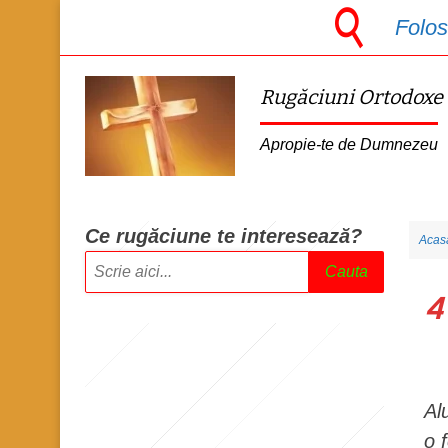
S
Folos
k
i
Rugăciuni Ortodoxe
p
t
Apropie-te de Dumnezeu
o
m
a
Ce rugăciune te intere
sează?
Acas
i
Cauta
n
4
c
o
n
t
Al
e
o 