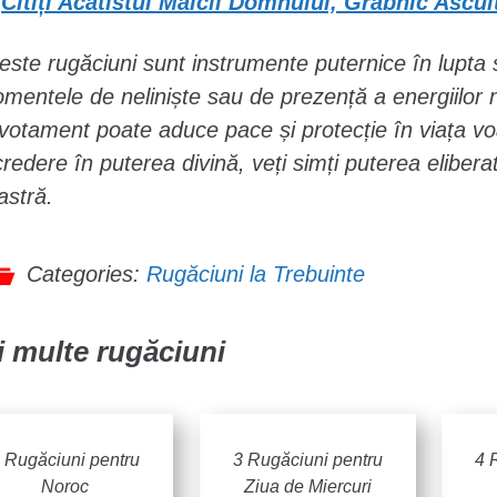
Citiți Acatistul Maicii Domnului, Grabnic Ascul
este rugăciuni sunt instrumente puternice în lupta sp
mentele de neliniște sau de prezență a energiilor ne
votament poate aduce pace și protecție în viața vo
credere în puterea divină, veți simți puterea eliberat
astră.
Categories:
Rugăciuni la Trebuinte
 multe rugăciuni
 Rugăciuni pentru
3 Rugăciuni pentru
4 
Noroc
Ziua de Miercuri