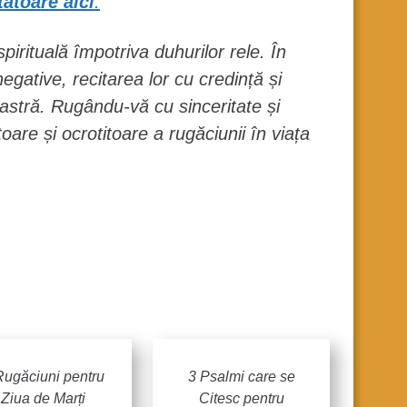
tătoare aici
.
irituală împotriva duhurilor rele. În
gative, recitarea lor cu credință și
astră. Rugându-vă cu sinceritate și
oare și ocrotitoare a rugăciunii în viața
Rugăciuni pentru
3 Psalmi care se
Ziua de Marți
Citesc pentru