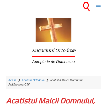
S
k
i
p
t
o
m
Rugăciuni Ortodoxe
a
i
Apropie-te de Dumnezeu
n
c
Acasa
❯
Acatiste Ortodoxe
❯
Acatistul Maicii Domnului,
o
Arătătoarea Căii
n
t
Acatistul Maicii Domnului,
e