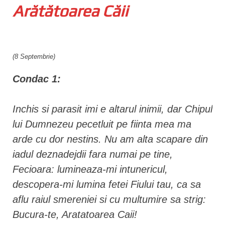
Arătătoarea Căii
n
t
(8 Septembrie)
Condac 1:
Inchis si parasit imi e altarul inimii, dar Chipul
lui Dumnezeu pecetluit pe fiinta mea ma
arde cu dor nestins. Nu am alta scapare din
iadul deznadejdii fara numai pe tine,
Fecioara: lumineaza-mi intunericul,
descopera-mi lumina fetei Fiului tau, ca sa
aflu raiul smereniei si cu multumire sa strig:
Bucura-te, Aratatoarea Caii!