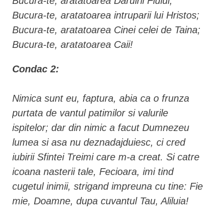
Bucura-te, aratatoarea Daruirii Fiului;
Bucura-te, aratatoarea intruparii lui Hristos;
Bucura-te, aratatoarea Cinei celei de Taina;
Bucura-te, aratatoarea Caii!
Condac 2:
Nimica sunt eu, faptura, abia ca o frunza
purtata de vantul patimilor si valurile
ispitelor; dar din nimic a facut Dumnezeu
lumea si asa nu deznadajduiesc, ci cred
iubirii Sfintei Treimi care m-a creat. Si catre
icoana nasterii tale, Fecioara, imi tind
cugetul inimii, strigand impreuna cu tine: Fie
mie, Doamne, dupa cuvantul Tau, Aliluia!