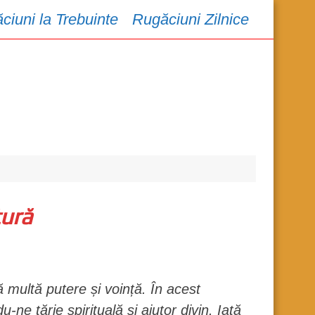
ciuni la Trebuinte
Rugăciuni Zilnice
tură
ă multă putere și voință. În acest
-ne tărie spirituală și ajutor divin. Iată