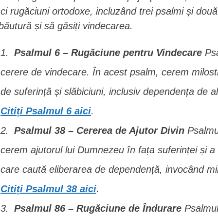
nci rugăciuni ortodoxe, incluzând trei psalmi și două
 băutură și să găsiți vindecarea.
Psalmul 6 – Rugăciune pentru Vindecare
Psa
cerere de vindecare. În acest psalm, cerem milost
de suferință și slăbiciuni, inclusiv dependența de al
Citiți Psalmul 6 aici
.
Psalmul 38 – Cererea de Ajutor Divin
Psalmul
cerem ajutorul lui Dumnezeu în fața suferinței și a di
care caută eliberarea de dependență, invocând mi
Citiți Psalmul 38 aici
.
Psalmul 86 – Rugăciune de Îndurare
Psalmul