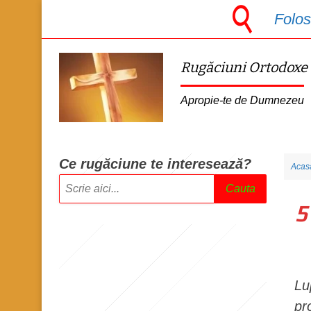
S
Folos
k
i
Rugăciuni Ortodoxe
p
t
Apropie-te de Dumnezeu
o
m
a
Ce rugăciune te intere
sează?
Acas
i
Cauta
n
5
c
o
n
t
Lu
e
pr