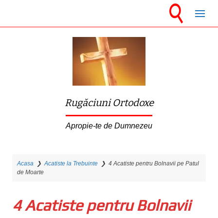
S
k
i
p
t
o
m
Rugăciuni Ortodoxe
a
i
Apropie-te de Dumnezeu
n
c
Acasa
❯
Acatiste la Trebuinte
❯
4 Acatiste pentru Bolnavii pe Patul
o
de Moarte
n
t
4 Acatiste pentru Bolnavii
e