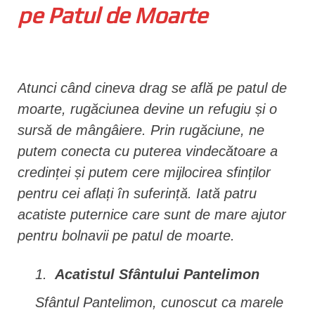
pe Patul de Moarte
n
t
Atunci când cineva drag se află pe patul de
moarte, rugăciunea devine un refugiu și o
sursă de mângâiere. Prin rugăciune, ne
putem conecta cu puterea vindecătoare a
credinței și putem cere mijlocirea sfinților
pentru cei aflați în suferință. Iată patru
acatiste puternice care sunt de mare ajutor
pentru bolnavii pe patul de moarte.
Acatistul Sfântului Pantelimon
Sfântul Pantelimon, cunoscut ca marele