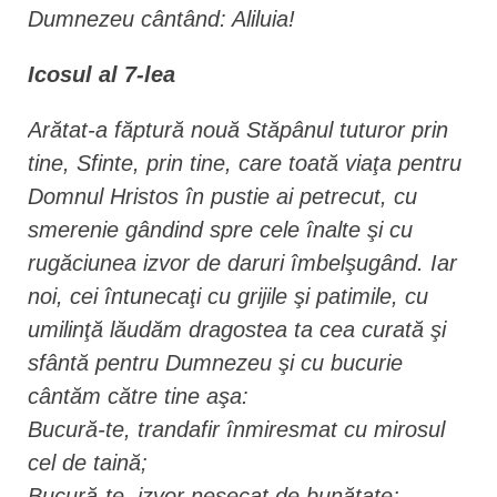
Dumnezeu cântând: Aliluia!
Icosul al 7-lea
Arătat-a făptură nouă Stăpânul tuturor prin
tine, Sfinte, prin tine, care toată viaţa pentru
Domnul Hristos în pustie ai petrecut, cu
smerenie gândind spre cele înalte şi cu
rugăciunea izvor de daruri îmbelşugând. Iar
noi, cei întunecaţi cu grijile şi patimile, cu
umilinţă lăudăm dragostea ta cea curată şi
sfântă pentru Dumnezeu şi cu bucurie
cântăm către tine aşa:
Bucură-te, trandafir înmiresmat cu mirosul
cel de taină;
Bucură-te, izvor nesecat de bunătate;