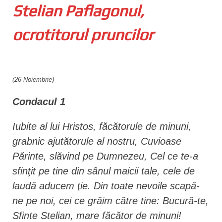
Stelian Paflagonul,
n
t
ocrotitorul pruncilor
(26 Noiembrie)
Condacul 1
Iubite al lui Hristos, făcătorule de minuni,
grabnic ajutătorule al nostru, Cuvioase
Părinte, slăvind pe Dumnezeu, Cel ce te-a
sfinţit pe tine din sânul maicii tale, cele de
laudă aducem ţie. Din toate nevoile scapă-
ne pe noi, cei ce grăim către tine: Bucură-te,
Sfinte Stelian, mare făcător de minuni!