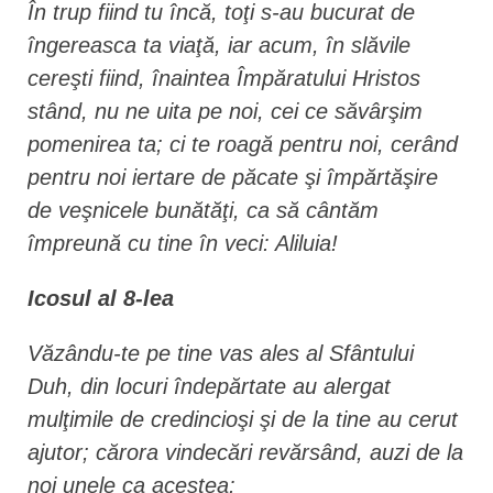
În trup fiind tu încă, toţi s-au bucurat de
îngereasca ta viaţă, iar acum, în slăvile
cereşti fiind, înaintea Împăratului Hristos
stând, nu ne uita pe noi, cei ce săvârşim
pomenirea ta; ci te roagă pentru noi, cerând
pentru noi iertare de păcate şi împărtăşire
de veşnicele bunătăţi, ca să cântăm
împreună cu tine în veci: Aliluia!
Icosul al 8-lea
Văzându-te pe tine vas ales al Sfântului
Duh, din locuri îndepărtate au alergat
mulţimile de credincioşi şi de la tine au cerut
ajutor; cărora vindecări revărsând, auzi de la
noi unele ca acestea: