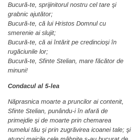
Bucură-te, sprijinitorul nostru cel tare şi
grabnic ajutător;
Bucură-te, că lui Hristos Domnul cu
smerenie ai slujit;
Bucură-te, că ai întărit pe credincioşi în
rugăciunile lor;
Bucură-te, Sfinte Stelian, mare făcător de
minuni!
Condacul al 5-lea
Năprasnica moarte a pruncilor ai contenit,
Sfinte Stelian, punându-i în afară de
primejdie şi de moarte prin chemarea
numelui tău şi prin zugrăvirea icoanei tale; şi
atunci maicile cele mâhnite s-au bucurat de