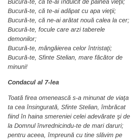
Bucură-te, că te-ai îndulcit de pâinea vieţii;
Bucură-te, că te-ai adăpat cu apa vieţii;
Bucură-te, că ne-ai arătat nouă calea la cer;
Bucură-te, focule care arzi taberele
demonilor;
Bucură-te, mângâierea celor întristaţi;
Bucură-te, Sfinte Stelian, mare făcător de
minuni!
Condacul al 7-lea
Toată firea omenească s-a minunat de viaţa
ta cea însingurată, Sfinte Stelian, îmbrăcat
fiind în haina smereniei celei adevărate şi de
la Domnul învrednicindu-te de mari daruri;
pentru aceea, împreună cu tine slăvim pe