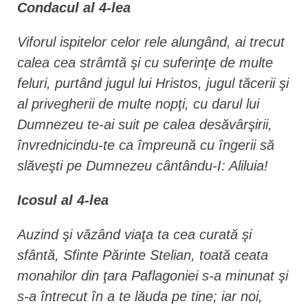
Condacul al 4-lea
Viforul ispitelor celor rele alungând, ai trecut
calea cea strâmtă şi cu suferinţe de multe
feluri, purtând jugul lui Hristos, jugul tăcerii şi
al privegherii de multe nopţi, cu darul lui
Dumnezeu te-ai suit pe calea desăvârşirii,
învrednicindu-te ca împreună cu îngerii să
slăveşti pe Dumnezeu cântându-I: Aliluia!
Icosul al 4-lea
Auzind şi văzând viaţa ta cea curată şi
sfântă, Sfinte Părinte Stelian, toată ceata
monahilor din ţara Paflagoniei s-a minunat şi
s-a întrecut în a te lăuda pe tine; iar noi,