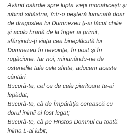
Având osârdie spre lupta vieţii monahiceşti şi
iubind sihăstria, într-o peşteră luminată doar
de dragostea lui Dumnezeu ţi-ai făcut chilie
şi acolo hrană de la înger ai primit,
sfârşindu-ţi viaţa cea bineplăcută lui
Dumnezeu în nevoinţe, în post şi în
rugăciune. Iar noi, minunându-ne de
ostenelile tale cele sfinte, aducem aceste
cântări:
Bucură-te, cel ce de cele pieritoare te-ai
lepădat;
Bucură-te, că de Împărăţia cerească cu
dorul inimii ai fost legat;
Bucură-te, că pe Hristos Domnul cu toată
inima L-ai iubit;