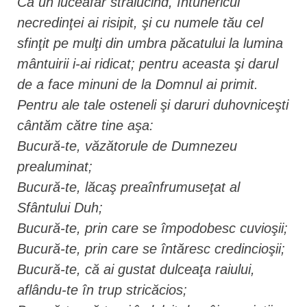
Ca un luceafăr strălucind, întunericul
necredinţei ai risipit, şi cu numele tău cel
sfinţit pe mulţi din umbra păcatului la lumina
mântuirii i-ai ridicat; pentru aceasta şi darul
de a face minuni de la Domnul ai primit.
Pentru ale tale osteneli şi daruri duhovniceşti
cântăm către tine aşa:
Bucură-te, văzătorule de Dumnezeu
prealuminat;
Bucură-te, lăcaş preaînfrumuseţat al
Sfântului Duh;
Bucură-te, prin care se împodobesc cuvioşii;
Bucură-te, prin care se întăresc credincioşii;
Bucură-te, că ai gustat dulceaţa raiului,
aflându-te în trup stricăcios;