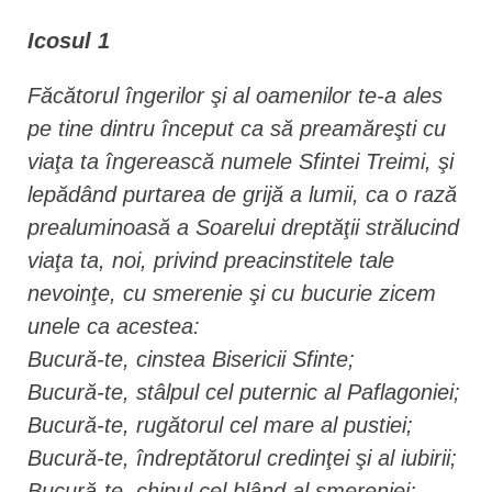
Icosul 1
Făcătorul îngerilor şi al oamenilor te-a ales
pe tine dintru început ca să preamăreşti cu
viaţa ta îngerească numele Sfintei Treimi, şi
lepădând purtarea de grijă a lumii, ca o rază
prealuminoasă a Soarelui dreptăţii strălucind
viaţa ta, noi, privind preacinstitele tale
nevoinţe, cu smerenie şi cu bucurie zicem
unele ca acestea:
Bucură-te, cinstea Bisericii Sfinte;
Bucură-te, stâlpul cel puternic al Paflagoniei;
Bucură-te, rugătorul cel mare al pustiei;
Bucură-te, îndreptătorul credinţei şi al iubirii;
Bucură-te, chipul cel blând al smereniei;