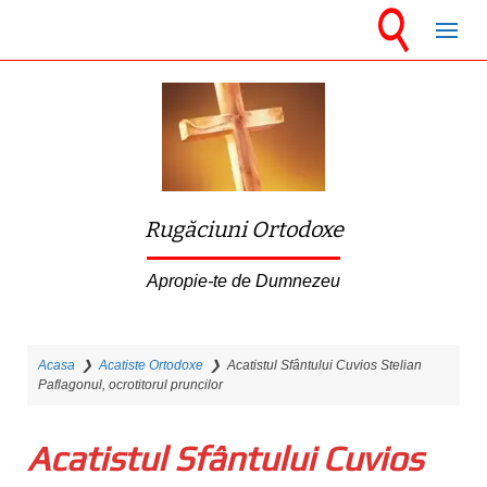
S
k
i
p
t
o
m
Rugăciuni Ortodoxe
a
i
Apropie-te de Dumnezeu
n
c
Acasa
❯
Acatiste Ortodoxe
❯
Acatistul Sfântului Cuvios Stelian
o
Paflagonul, ocrotitorul pruncilor
n
t
Acatistul Sfântului Cuvios
e