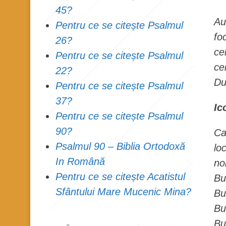
45?
Au
Pentru ce se citește Psalmul
fo
26?
ce
Pentru ce se citește Psalmul
ce
22?
Du
Pentru ce se citește Psalmul
37?
Ic
Pentru ce se citește Psalmul
90?
Ca
Psalmul 90 – Biblia Ortodoxă
lo
In Română
no
Pentru ce se citește Acatistul
Bu
Sfântului Mare Mucenic Mina?
Bu
Bu
Bu