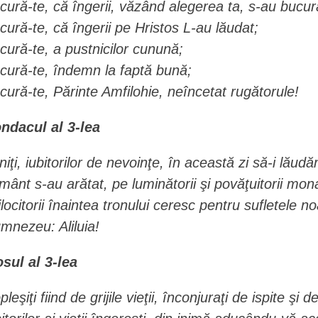
cură-te, că îngerii, văzând alegerea ta, s-au bucur
cură-te, că îngerii pe Hristos L-au lăudat;
cură-te, a pustnicilor cunună;
cură-te, îndemn la faptă bună;
cură-te, Părinte Amfilohie, neîncetat rugătorule!
ndacul al 3-lea
niţi, iubitorilor de nevoinţe, în această zi să-i lă
mânt s-au arătat, pe luminătorii şi povăţuitorii mona
jlocitorii înaintea tronului ceresc pentru sufletele n
mnezeu: Aliluia!
osul al 3-lea
pleşiţi fiind de grijile vieţii, înconjuraţi de ispite ş