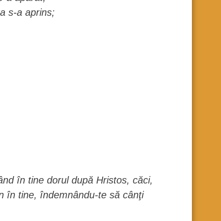
a s-a aprins;
ând în tine dorul după Hristos, căci,
lin în tine, îndemnându-te să cânţi