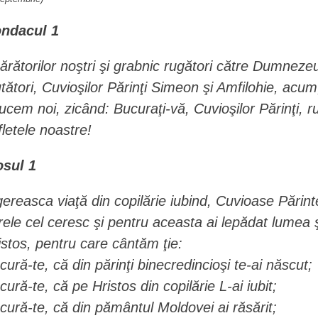
ndacul 1
ărătorilor noştri şi grabnic rugători către Dumnezeu
utători, Cuvioşilor Părinţi Simeon şi Amfilohie, acum
ucem noi, zicând: Bucuraţi-vă, Cuvioşilor Părinţi,
fletele noastre!
osul 1
gereasca viaţă din copilărie iubind, Cuvioase Părint
rele cel ceresc şi pentru aceasta ai lepădat lumea şi 
istos, pentru care cântăm ţie:
cură-te, că din părinţi binecredincioşi te-ai născut;
cură-te, că pe Hristos din copilărie L-ai iubit;
cură-te, că din pământul Moldovei ai răsărit;