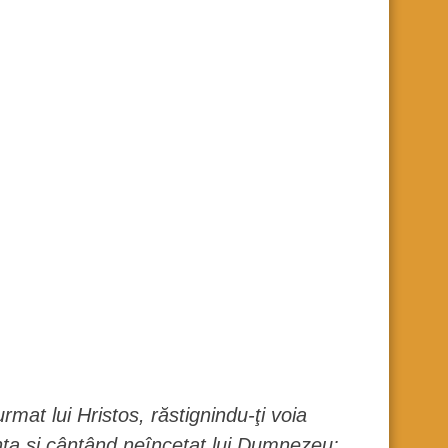
rmat lui Hristos, răstignindu-ţi voia
inţa şi cântând neîncetat lui Dumnezeu: