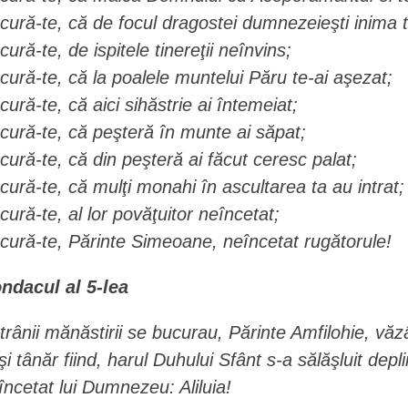
cură-te, că de focul dragostei dumnezeieşti inima t
cură-te, de ispitele tinereţii neînvins;
cură-te, că la poalele muntelui Păru te-ai aşezat;
cură-te, că aici sihăstrie ai întemeiat;
cură-te, că peşteră în munte ai săpat;
cură-te, că din peşteră ai făcut ceresc palat;
cură-te, că mulţi monahi în ascultarea ta au intrat;
cură-te, al lor povăţuitor neîncetat;
cură-te, Părinte Simeoane, neîncetat rugătorule!
ndacul al 5-lea
trânii mănăstirii se bucurau, Părinte Amfilohie, văz
şi tânăr fiind, harul Duhului Sfânt s-a sălăşluit dep
încetat lui Dumnezeu: Aliluia!