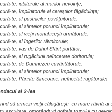
cură-te, iubitorule al marilor nevoinţe;
cură-te, împlinitorule al cereştilor făgăduinţe;
cură-te, al pustnicilor povăţuitorule;
cură-te, al sfintelor porunci împlinitorule;
cură-te, al vieţii monahiceşti următorule;
cură-te, al îngerilor râvnitorule;
cură-te, vas de Duhul Sfânt purtător;
cură-te, al rugăciunii neîncetate doritorule;
cură-te, de Dumnezeu cuvântătorule;
cură-te, al sfintelor porunci împlinitorule;
cură-te, Părinte Simeoane, neîncetat rugătorule!
ndacul al 2-lea
rind să urmezi vieţii călugăreşti, cu mare râvnă ai u
tru ascultare, omorându-ţi poftele trupului cu nevo