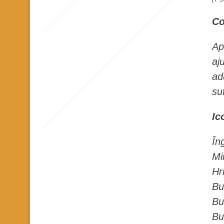
n
Co
t
Ap
aj
ad
su
Ic
În
Mi
Hr
Bu
Bu
Bu