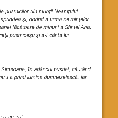
 pustnicilor din munţii Neamţului,
 aprindea şi, dorind a urma nevoinţelor
coanei făcătoare de minuni a Sfintei Ana,
i pustniceşti şi a-I cânta lui
te Simeoane, în adâncul pustiei, căutând
pentru a primi lumina dumnezeiască, iar
e-a apărat;