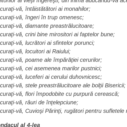
bitorilor ai vieţii îngereşti, din inimă aducându-vă 
curaţi-vă, întâistătători ai monahilor;
curaţi-vă, îngeri în trup omenesc;
curaţi-vă, diamante preastrălucitoare;
curaţi-vă, crini bine mirositori ai faptelor bune;
curaţi-vă, lucrători ai sfintelor porunci;
curaţi-vă, locuitori ai Raiului;
curaţi-vă, poame ale împărăţiei cerurilor;
curaţi-vă, cei asemenea marilor pustnici;
curaţi-vă, luceferi ai cerului duhovnicesc;
curaţi-vă, stele preastrălucitoare ale bolţii Bisericii;
curaţi-vă, flori împodobite cu purpură cerească;
curaţi-vă, râuri de înţelepciune;
curaţi-vă, Cuvioşi Părinţi, rugători pentru sufletele
ndacul al 4-lea