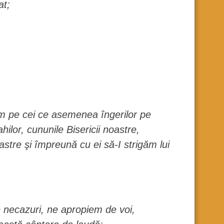
at;
udăm pe cei ce asemenea îngerilor pe
hilor, cununile Bisericii noastre,
oastre şi împreună cu ei să-I strigăm lui
i de necazuri, ne apropiem de voi,