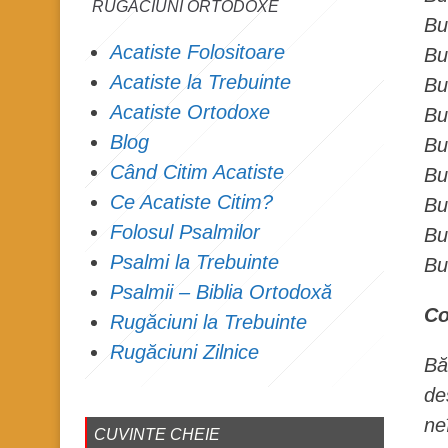
RUGĂCIUNI ORTODOXE
Bu
Acatiste Folositoare
Bu
Acatiste la Trebuinte
Bu
Acatiste Ortodoxe
Bu
Blog
Bu
Când Citim Acatiste
Bu
Ce Acatiste Citim?
Bu
Folosul Psalmilor
Bu
Psalmi la Trebuinte
Bu
Psalmii – Biblia Ortodoxă
Co
Rugăciuni la Trebuinte
Rugăciuni Zilnice
Bă
de
ne
CUVINTE CHEIE