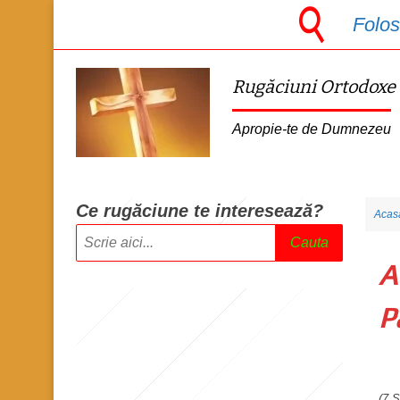
S
Folos
k
i
Rugăciuni Ortodoxe
p
t
Apropie-te de Dumnezeu
o
m
a
Ce rugăciune te intere
sează?
Acas
i
Cauta
n
A
c
o
P
n
t
e
(7 