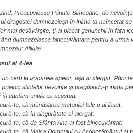
zind, Preacuvioase Părinte Simeoane, de nevoinţele
cul dragostei dumnezeieşti în inima ta neîncetat se
lor mai desăvârşite, ţi-ai plecat genunchii în faţa i
rând dumnezeiasca binecuvântare pentru a urma vieţi
mnezeu: Aliluia!
osul al 4-lea
 un cerb la izvoarele apelor, aşa ai alergat, Părin
c prielnic sfintelor nevoinţe şi pregătindu-ţi inima 
i îţi cântăm unele ca acestea:
cură-te, că mănăstirea metaniei tale o ai lăsat;
cură-te, că în singurătate ai alergat;
cură-te, că de Sfânta Ana ai fost binecuvântat;
cură-te, că Maica Domnului cu Acoperământul ei t