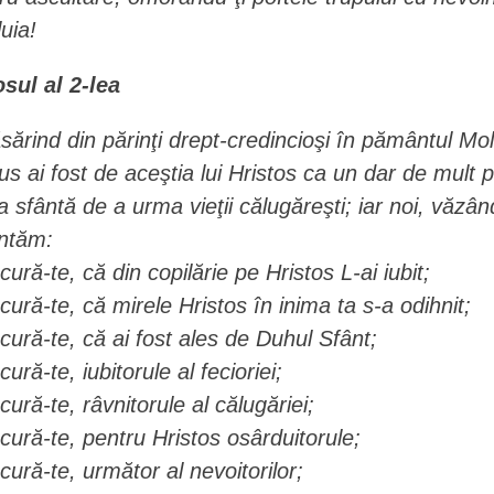
luia!
osul al 2-lea
sărind din părinţi drept-credincioşi în pământul Mo
us ai fost de aceştia lui Hristos ca un dar de mult p
a sfântă de a urma vieţii călugăreşti; iar noi, văzân
ntăm:
cură-te, că din copilărie pe Hristos L-ai iubit;
cură-te, că mirele Hristos în inima ta s-a odihnit;
cură-te, că ai fost ales de Duhul Sfânt;
cură-te, iubitorule al fecioriei;
cură-te, râvnitorule al călugăriei;
cură-te, pentru Hristos osârduitorule;
cură-te, următor al nevoitorilor;