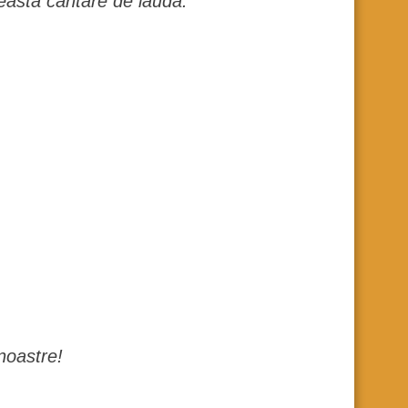
această cântare de laudă:
 noastre!