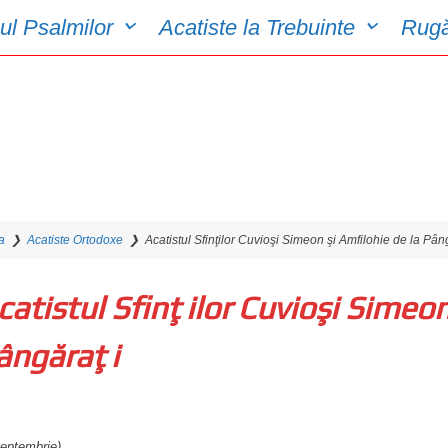
ul Psalmilor
Acatiste la Trebuinte
Rugă
a
❯
Acatiste Ortodoxe
❯
Acatistul Sfinţilor Cuvioşi Simeon şi Amfilohie de la Pân
catistul Sfinţilor Cuvioşi Simeon
ângăraţi
Septembrie)