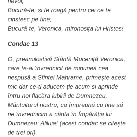
nevoi;
Bucură-te, și te roagă pentru cei ce te
cinstesc pe tine;
Bucură-te, Veronica, mironosița lui Hristos!
Condac 13
O, preamilostivă Sfântă Muceniță Veronica,
care te-ai învrednicit de minunea cea
nespusă a Sfintei Mahrame, primește acest
mic dar ce-ți aducem ție acum și aprinde
întru noi flacăra iubirii de Dumnezeu,
Mântuitorul nostru, ca împreună cu tine să
ne învrednicim a cânta în Împărăția lui
Dumnezeu: Aliluia!
(acest condac se citește
de trei ori).