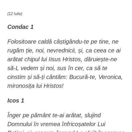
n
t
(12 Iulie)
Condac 1
Folositoare caldă câștigându-te pe tine, ne
rugăm ție, noi, nevrednicii, și, ca ceea ce ai
arătat chipul lui Iisus Hristos, dăruiește-ne
să-L vedem și noi, sus în cer, ca să te
cinstim și să-ți cântăm: Bucură-te, Veronica,
mironosița lui Hristos!
Icos 1
Înger pe pământ te-ai arătat, slujind
Domnului în vremea înfricoșatelor Lui