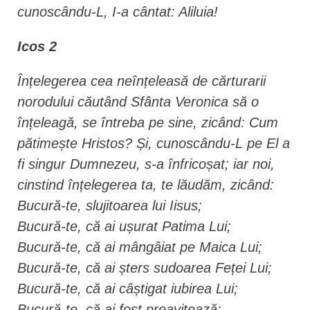
cunoscându-L, I-a cântat: Aliluia!
Icos 2
Înțelegerea cea neînțeleasă de cărturarii
norodului căutând Sfânta Veronica să o
înțeleagă, se întreba pe sine, zicând: Cum
pătimește Hristos? Și, cunoscându-L pe El a
fi singur Dumnezeu, s-a înfricoșat; iar noi,
cinstind înțelegerea ta, te lăudăm, zicând:
Bucură-te, slujitoarea lui Iisus;
Bucură-te, că ai ușurat Patima Lui;
Bucură-te, că ai mângâiat pe Maica Lui;
Bucură-te, că ai șters sudoarea Feței Lui;
Bucură-te, că ai câștigat iubirea Lui;
Bucură-te, că ai fost preavitează;