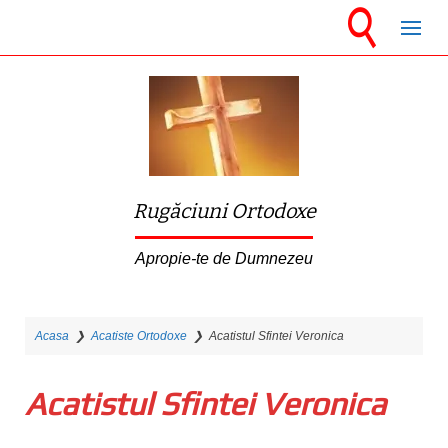
S
k
i
p
t
o
m
Rugăciuni Ortodoxe
a
i
Apropie-te de Dumnezeu
n
c
Acasa
❯
Acatiste Ortodoxe
❯
Acatistul Sfintei Veronica
o
n
Acatistul Sfintei Veronica
t
e