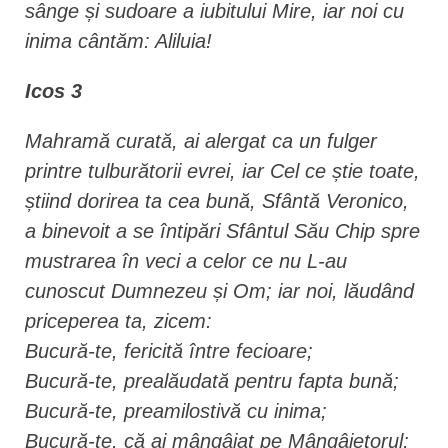
sânge și sudoare a iubitului Mire, iar noi cu
inima cântăm: Aliluia!
Icos 3
Mahramă curată, ai alergat ca un fulger
printre tulburătorii evrei, iar Cel ce știe toate,
știind dorirea ta cea bună, Sfântă Veronico,
a binevoit a se întipări Sfântul Său Chip spre
mustrarea în veci a celor ce nu L-au
cunoscut Dumnezeu și Om; iar noi, lăudând
priceperea ta, zicem:
Bucură-te, fericită între fecioare;
Bucură-te, prealăudată pentru fapta bună;
Bucură-te, preamilostivă cu inima;
Bucură-te, că ai mângâiat pe Mângâietorul;