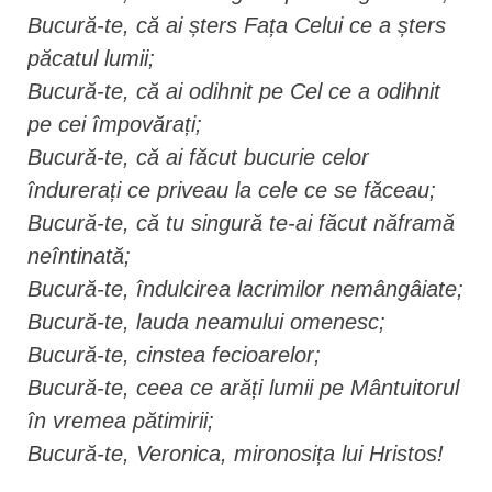
Bucură-te, că ai șters Fața Celui ce a șters
păcatul lumii;
Bucură-te, că ai odihnit pe Cel ce a odihnit
pe cei împovărați;
Bucură-te, că ai făcut bucurie celor
îndurerați ce priveau la cele ce se făceau;
Bucură-te, că tu singură te-ai făcut năframă
neîntinată;
Bucură-te, îndulcirea lacrimilor nemângâiate;
Bucură-te, lauda neamului omenesc;
Bucură-te, cinstea fecioarelor;
Bucură-te, ceea ce arăți lumii pe Mântuitorul
în vremea pătimirii;
Bucură-te, Veronica, mironosița lui Hristos!