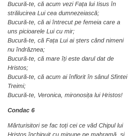
Bucură-te, că acum vezi Fața lui Iisus în
strălucirea Lui cea dumnezeiască;
Bucură-te, că ai întrecut pe femeia care a
uns picioarele Lui cu mir;
Bucură-te, că Fața Lui ai șters când nimeni
nu îndrăznea;
Bucură-te, că mare îți este darul dat de
Hristos;
Bucură-te, că acum ai înflorit în sânul Sfintei
Treimi;
Bucură-te, Veronica, mironosița lui Hristos!
Condac 6
Mărturisitori se fac toți cei ce văd Chipul lui
Hristos închipuit cu minune pe mahramă, și,