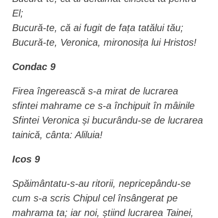
El;
Bucură-te, că ai fugit de fața tatălui tău;
Bucură-te, Veronica, mironosița lui Hristos!
Condac 9
Firea îngerească s-a mirat de lucrarea
sfintei mahrame ce s-a închipuit în mâinile
Sfintei Veronica și bucurându-se de lucrarea
tainică, cânta: Aliluia!
Icos 9
Spăimântatu-s-au ritorii, nepricepându-se
cum s-a scris Chipul cel însângerat pe
mahrama ta; iar noi, știind lucrarea Tainei,