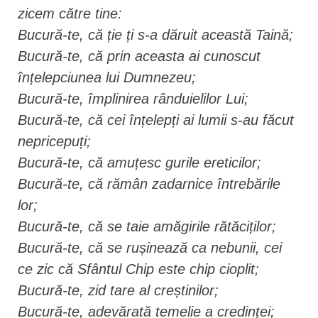
zicem către tine:
Bucură-te, că ție ți s-a dăruit această Taină;
Bucură-te, că prin aceasta ai cunoscut
înțelepciunea lui Dumnezeu;
Bucură-te, împlinirea rânduielilor Lui;
Bucură-te, că cei înțelepți ai lumii s-au făcut
nepricepuți;
Bucură-te, că amuțesc gurile ereticilor;
Bucură-te, că rămân zadarnice întrebările
lor;
Bucură-te, că se taie amăgirile rătăciților;
Bucură-te, că se rușinează ca nebunii, cei
ce zic că Sfântul Chip este chip cioplit;
Bucură-te, zid tare al creștinilor;
Bucură-te, adevărată temelie a credinței;