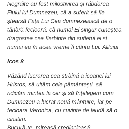
Negrăite au fost milostivirea și răbdarea
Fiului lui Dumnezeu, că a suferit să fie
ștearsă Fața Lui Cea dumnezeiască de o
tânără fecioară; că numai El singur cunoștea
dragostea cea fierbinte din sufletul ei și
numai ea în acea vreme Îi cânta Lui: Aliluia!
Icos 8
Văzând lucrarea cea străină a icoanei lui
Hristos, să uităm cele pământești, să
ridicăm mintea la cer și să înțelegem cum
Dumnezeu a lucrat nouă mântuire, iar pe
fecioara Veronica, cu cuvinte de laudă să o
cinstim:
Bucură-te, mireasă credincioasă;