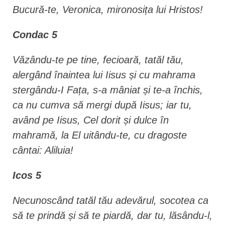
Bucură-te, Veronica, mironosița lui Hristos!
Condac 5
Văzându-te pe tine, fecioară, tatăl tău,
alergând înaintea lui Iisus și cu mahrama
stergându-I Fața, s-a mâniat și te-a închis,
ca nu cumva să mergi după Iisus; iar tu,
având pe Iisus, Cel dorit și dulce în
mahramă, la El uitându-te, cu dragoste
cântai: Aliluia!
Icos 5
Necunoscând tatăl tău adevărul, socotea ca
să te prindă și să te piardă, dar tu, lăsându-l,