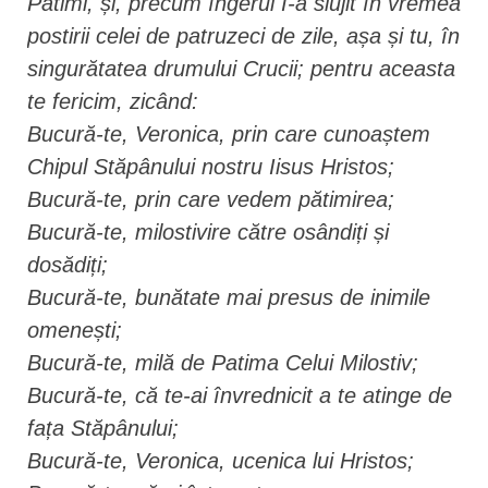
Patimi, și, precum îngerul I-a slujit în vremea
postirii celei de patruzeci de zile, așa și tu, în
singurătatea drumului Crucii; pentru aceasta
te fericim, zicând:
Bucură-te, Veronica, prin care cunoaștem
Chipul Stăpânului nostru Iisus Hristos;
Bucură-te, prin care vedem pătimirea;
Bucură-te, milostivire către osândiți și
dosădiți;
Bucură-te, bunătate mai presus de inimile
omenești;
Bucură-te, milă de Patima Celui Milostiv;
Bucură-te, că te-ai învrednicit a te atinge de
fața Stăpânului;
Bucură-te, Veronica, ucenica lui Hristos;