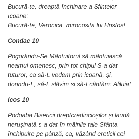
Bucură-te, dreaptă închinare a Sfintelor
Icoane;
Bucură-te, Veronica, mironosița lui Hristos!
Condac 10
Pogorându-Se Mântuitorul să mântuiască
neamul omenesc, prin tot chipul S-a dat
tuturor, ca să-L vedem prin icoană, și,
dorindu-L, să-L slăvim și să-I cântăm: Aliluia!
Icos 10
Podoaba Bisericii dreptcredincioșilor și laudă
nerușinată s-a dat în mâinile tale Sfânta
închipuire pe pânză, ca, văzând ereticii cei