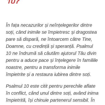
10?
n
t
În fața necazurilor și neînțelegerilor dintre
soți, când inimile se împietresc și dragostea
pare să dispară, ne întoarcem către Tine,
Doamne, cu credință și speranță. Psalmul
10 ne îndrumă să căutăm ajutorul Tău divin
pentru a aduce pace și înțelegere în familiile
noastre, pentru a transforma inimile
împietrite și a restaura iubirea dintre soți.
Psalmul 10 este citit pentru perechile aflate
în conflict, când unul dintre soți, având inima
împietrită, își chinuie partenerul sensibil. În