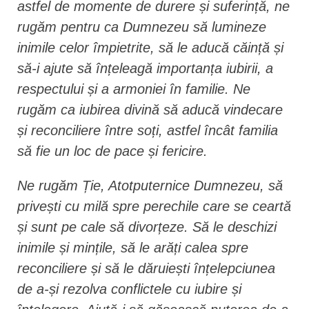
astfel de momente de durere și suferință, ne
rugăm pentru ca Dumnezeu să lumineze
inimile celor împietrite, să le aducă căință și
să-i ajute să înțeleagă importanța iubirii, a
respectului și a armoniei în familie. Ne
rugăm ca iubirea divină să aducă vindecare
și reconciliere între soți, astfel încât familia
să fie un loc de pace și fericire.
Ne rugăm Ție, Atotputernice Dumnezeu, să
privești cu milă spre perechile care se ceartă
și sunt pe cale să divorțeze. Să le deschizi
inimile și mințile, să le arăți calea spre
reconciliere și să le dăruiești înțelepciunea
de a-și rezolva conflictele cu iubire și