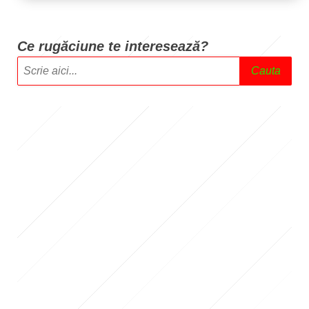
Ce rugăciune te intere
sează?
Cauta