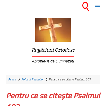
S
k
i
p
t
o
m
Rugăciuni Ortodoxe
a
i
Apropie-te de Dumnezeu
n
c
Acasa
❯
Folosul Psalmilor
❯
Pentru ce se citește Psalmul 10?
o
n
Pentru ce se citește Psalmul
t
e