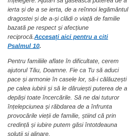
înțelegere. Ajută-i să găsească puterea de a
ierta și de a se ierta, de a reînnoi legământul
dragostei și de a-și clădi o viață de familie
bazată pe respect și afecțiune
reciprocă.
Accesați aici pentru a citi
Psalmul 10
.
Pentru familiile aflate în dificultate, cerem
ajutorul Tău, Doamne. Fie ca Tu să aduci
pace și armonie în casele lor, să-i călăuzești
pe calea iubirii și să le dăruiești puterea de a
depăși toate încercările. Să ne dai tuturor
înțelepciunea și răbdarea de a înfrunta
provocările vieții de familie, știind că prin
credință și iubire putem găsi întotdeauna
soluții și alinare.