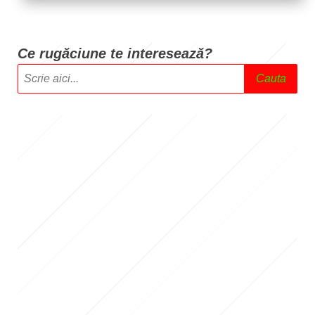
Ce rugăciune te intere
sează?
Cauta