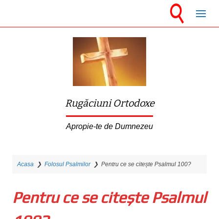
S
k
i
p
t
o
m
Rugăciuni Ortodoxe
a
i
Apropie-te de Dumnezeu
n
c
Acasa
❯
Folosul Psalmilor
❯
Pentru ce se citește Psalmul 100?
o
n
Pentru ce se citește Psalmul
t
e