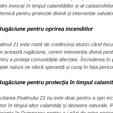
alm invocat în timpul calamităților și al catastrofel
ternică pentru protecție divină și intervenție salvat
Rugăciune pentru oprirea incendiilor
almul 21 este rostit de credincioși atunci când focul 
in această rugăciune, cerem intervenția divină pentr
ntru a proteja comunitățile afectate. Încrederea î
rțele naturii ne oferă speranță și curaj în fața perico
Rugăciune pentru protecția în timpul calamit
citarea Psalmului 21 nu este doar pentru a opri incen
utor în timpul altor calamități și dezastre naturale. 