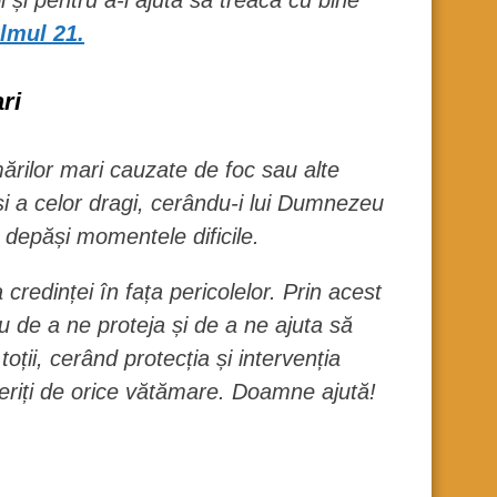
 și pentru a-i ajuta să treacă cu bine
almul 21.
ri
rilor mari cauzate de foc sau alte
 și a celor dragi, cerându-i lui Dumnezeu
a depăși momentele dificile.
credinței în fața pericolelor. Prin acest
 de a ne proteja și de a ne ajuta să
oții, cerând protecția și intervenția
 feriți de orice vătămare. Doamne ajută!