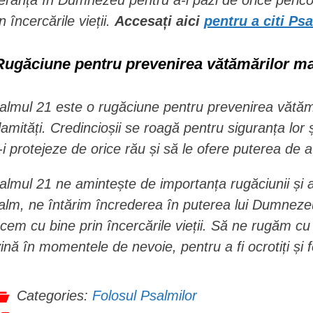
eranța în Dumnezeu pentru a-i păzi de orice pericol
n încercările vieții.
Accesați aici
pentru a citi Ps
Rugăciune pentru prevenirea vătămărilor ma
almul 21 este o rugăciune pentru prevenirea vătămă
lamități. Credincioșii se roagă pentru siguranța lor
-i protejeze de orice rău și să le ofere puterea de 
almul 21 ne amintește de importanța rugăciunii și a 
alm, ne întărim încrederea în puterea lui Dumnezeu
ecem cu bine prin încercările vieții. Să ne rugăm cu t
vină în momentele de nevoie, pentru a fi ocrotiți și
Categories:
Folosul Psalmilor