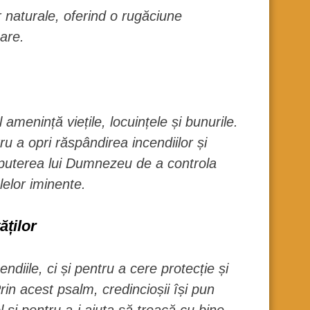
or naturale, oferind o rugăciune
oare.
amenință viețile, locuințele și bunurile.
u a opri răspândirea incendiilor și
n puterea lui Dumnezeu de a controla
lelor iminente.
ăților
diile, ci și pentru a cere protecție și
Prin acest psalm, credincioșii își pun