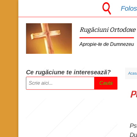
S
Folos
k
i
Rugăciuni Ortodoxe
p
t
Apropie-te de Dumnezeu
o
m
a
Ce rugăciune te intere
sează?
Acas
i
Cauta
n
P
c
o
n
t
Ps
e
Du