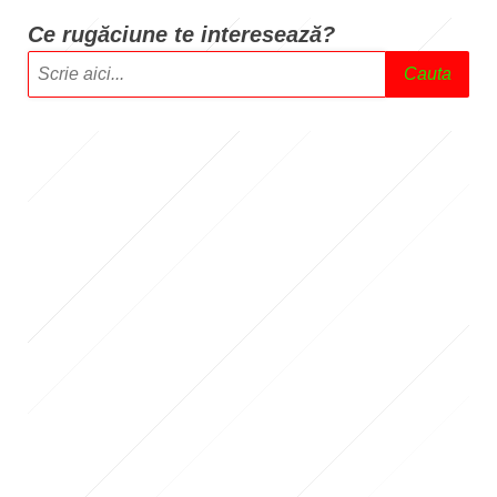
Ce rugăciune te intere
sează?
Cauta