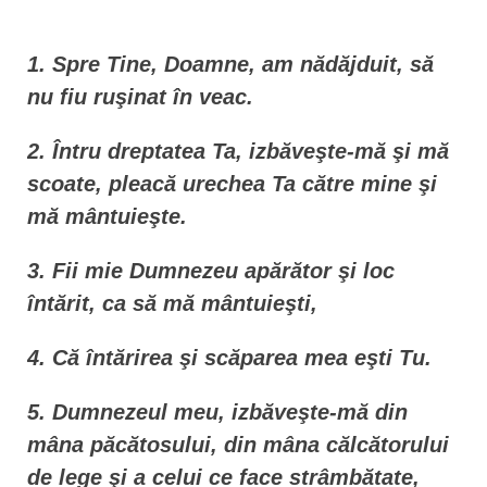
n
t
1. Spre Tine, Doamne, am nădăjduit, să
nu fiu ruşinat în veac.
2. Întru dreptatea Ta, izbăveşte-mă şi mă
scoate, pleacă urechea Ta către mine şi
mă mântuieşte.
3. Fii mie Dumnezeu apărător şi loc
întărit, ca să mă mântuieşti,
4. Că întărirea şi scăparea mea eşti Tu.
5. Dumnezeul meu, izbăveşte-mă din
mâna păcătosului, din mâna călcătorului
de lege şi a celui ce face strâmbătate,