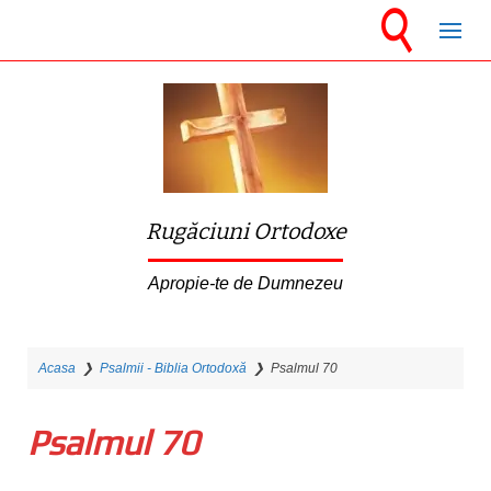
S
k
i
p
t
o
m
Rugăciuni Ortodoxe
a
i
Apropie-te de Dumnezeu
n
c
Acasa
❯
Psalmii - Biblia Ortodoxă
❯
Psalmul 70
o
n
Psalmul 70
t
e