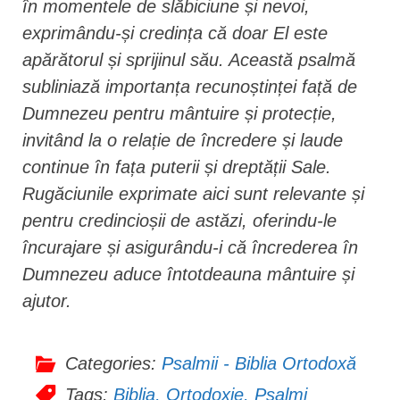
în momentele de slăbiciune și nevoi,
exprimându-și credința că doar El este
apărătorul și sprijinul său. Această psalmă
subliniază importanța recunoștinței față de
Dumnezeu pentru mântuire și protecție,
invitând la o relație de încredere și laude
continue în fața puterii și dreptății Sale.
Rugăciunile exprimate aici sunt relevante și
pentru credincioșii de astăzi, oferindu-le
încurajare și asigurându-i că încrederea în
Dumnezeu aduce întotdeauna mântuire și
ajutor.
Categories:
Psalmii - Biblia Ortodoxă
Tags:
Biblia
,
Ortodoxie
,
Psalmi