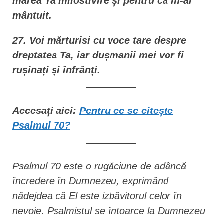
marea Ta milostivire și pentru că m-ai
mântuit.
27. Voi mărturisi cu voce tare despre
dreptatea Ta, iar dușmanii mei vor fi
rușinați și înfrânți.
Accesați aici:
Pentru ce se citește
Psalmul 70?
Psalmul 70 este o rugăciune de adâncă
încredere în Dumnezeu, exprimând
nădejdea că El este izbăvitorul celor în
nevoie. Psalmistul se întoarce la Dumnezeu