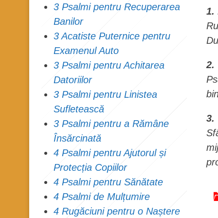
3 Psalmi pentru Recuperarea
1.
Banilor
Ru
3 Acatiste Puternice pentru
Du
Examenul Auto
2.
3 Psalmi pentru Achitarea
Ps
Datoriilor
bi
3 Psalmi pentru Linistea
Sufletească
3.
3 Psalmi pentru a Rămâne
Sf
Însărcinată
mi
4 Psalmi pentru Ajutorul și
pr
Protecția Copiilor
4 Psalmi pentru Sănătate
4 Psalmi de Mulțumire
4 Rugăciuni pentru o Naștere