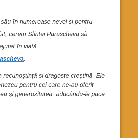
 său în numeroase nevoi și pentru
ist, cerem Sfintei Parascheva să
jutat în viață.
arascheva
.
e recunoștință și dragoste creștină. Ele
mnezeu pentru cei care ne-au oferit
atea și generozitatea, aducându-le pace