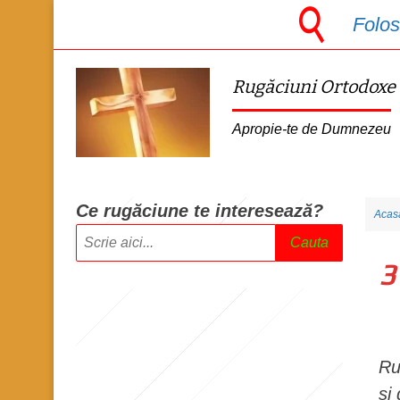
S
Folos
k
i
Rugăciuni Ortodoxe
p
t
Apropie-te de Dumnezeu
o
m
a
Ce rugăciune te intere
sează?
Acas
i
Cauta
n
3
c
o
n
t
Ru
e
și