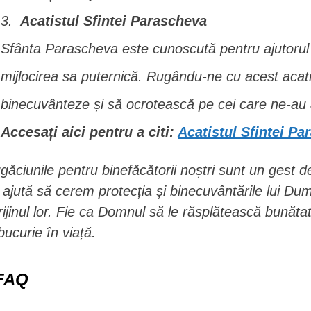
Acatistul Sfintei Parascheva
Sfânta Parascheva este cunoscută pentru ajutorul
mijlocirea sa puternică. Rugându-ne cu acest acat
binecuvânteze și să ocrotească pe cei care ne-au a
Accesați aici pentru a citi:
Acatistul Sfintei P
găciunile pentru binefăcătorii noștri sunt un gest d
 ajută să cerem protecția și binecuvântările lui Du
rijinul lor. Fie ca Domnul să le răsplătească bunăt
 bucurie în viață.
FAQ