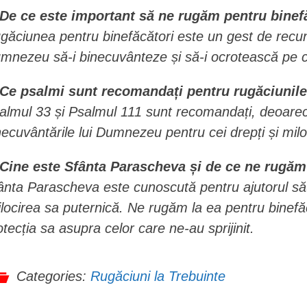
 De ce este important să ne rugăm pentru binefă
găciunea pentru binefăcători este un gest de recunoș
mnezeu să-i binecuvânteze și să-i ocrotească pe ce
 Ce psalmi sunt recomandați pentru rugăciunile
almul 33 și Psalmul 111 sunt recomandați, deoarece
necuvântările lui Dumnezeu pentru cei drepți și milos
 Cine este Sfânta Parascheva și de ce ne rugăm 
ânta Parascheva este cunoscută pentru ajutorul să
jlocirea sa puternică. Ne rugăm la ea pentru binefăc
otecția sa asupra celor care ne-au sprijinit.
Categories:
Rugăciuni la Trebuinte