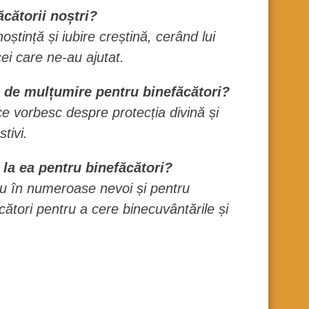
cătorii noștri?
tință și iubire creștină, cerând lui
i care ne-au ajutat.
 de mulțumire pentru binefăcători?
 vorbesc despre protecția divină și
tivi.
la ea pentru binefăcători?
u în numeroase nevoi și pentru
ători pentru a cere binecuvântările și