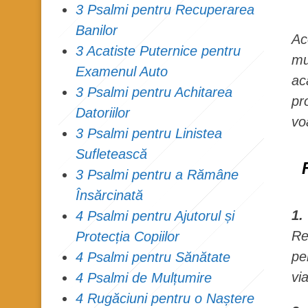
3 Psalmi pentru Recuperarea
Banilor
Ac
3 Acatiste Puternice pentru
mu
Examenul Auto
ac
3 Psalmi pentru Achitarea
pr
Datoriilor
vo
3 Psalmi pentru Linistea
Sufletească
3 Psalmi pentru a Rămâne
Însărcinată
1.
4 Psalmi pentru Ajutorul și
Re
Protecția Copiilor
pe
4 Psalmi pentru Sănătate
vi
4 Psalmi de Mulțumire
4 Rugăciuni pentru o Naștere