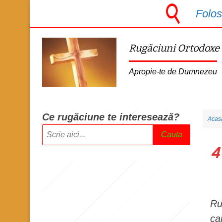
S
Folos
k
i
Rugăciuni Ortodoxe
p
t
Apropie-te de Dumnezeu
o
m
a
Ce rugăciune te intere
sează?
Acas
i
Cauta
n
4
c
o
n
t
Ru
e
ca