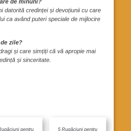
oare de minuni?
datorită credinței și devoțiunii cu care
ui ca având puteri speciale de mijlocire
 de zile?
dragi și care simțiți că vă apropie mai
ință și sinceritate.
Rugăciuni pentru
5 Rugăciuni pentru