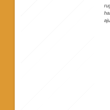
n
ru
t
ha
aj