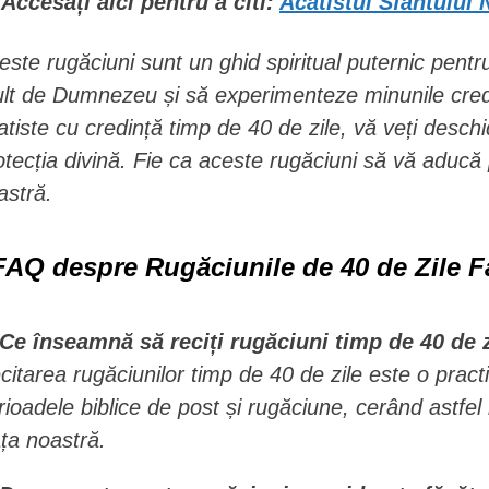
Accesați aici pentru a citi:
Acatistul Sfântului 
este rugăciuni sunt un ghid spiritual puternic pentr
lt de Dumnezeu și să experimenteze minunile credi
atiste cu credință timp de 40 de zile, vă veți deschi
otecția divină. Fie ca aceste rugăciuni să vă aducă 
astră.
FAQ despre Rugăciunile de 40 de Zile F
 Ce înseamnă să reciți rugăciuni timp de 40 de 
citarea rugăciunilor timp de 40 de zile este o pract
rioadele biblice de post și rugăciune, cerând astfel 
ața noastră.