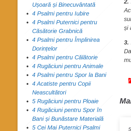
2.
Ușoară și Binecuvântată
Ac
4 Psalmi pentru Iubire
su
4 Psalmi Puternici pentru
și 
Căsătorie Grabnică
4 Psalmi pentru Împlinirea
3.
Dorințelor
Da
4 Psalmi pentru Călătorie
mu
4 Rugăciuni pentru Animale
4 Psalmi pentru Spor la Bani
4 Acatiste pentru Copii
Neascultători
Mai
5 Rugăciuni pentru Ploaie
4 Rugăciuni pentru Spor în
Bani și Bunăstare Materială
5 Cei Mai Puternici Psalmi
5