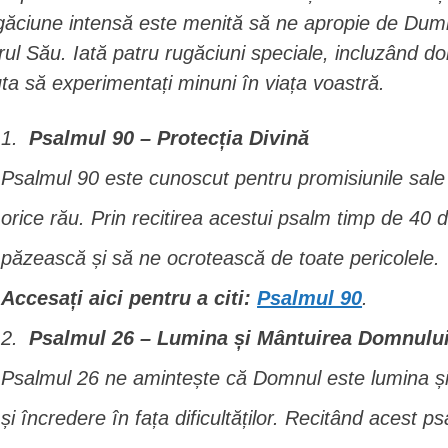
găciune intensă este menită să ne apropie de Dumn
rul Său. Iată patru rugăciuni speciale, incluzând do
uta să experimentați minuni în viața voastră.
Psalmul 90 – Protecția Divină
Psalmul 90 este cunoscut pentru promisiunile sale d
orice rău. Prin recitirea acestui psalm timp de 40
păzească și să ne ocrotească de toate pericolele.
Accesați aici pentru a citi:
Psalmul 90
.
Psalmul 26 – Lumina și Mântuirea Domnulu
Psalmul 26 ne amintește că Domnul este lumina și
și încredere în fața dificultăților. Recitând acest p