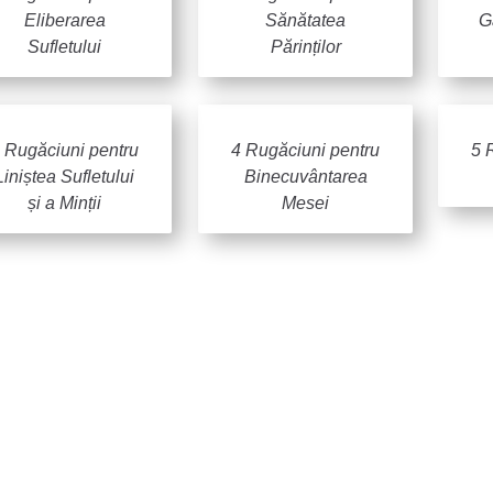
Eliberarea
Sănătatea
G
Sufletului
Părinților
 Rugăciuni pentru
4 Rugăciuni pentru
5 
Liniștea Sufletului
Binecuvântarea
și a Minții
Mesei