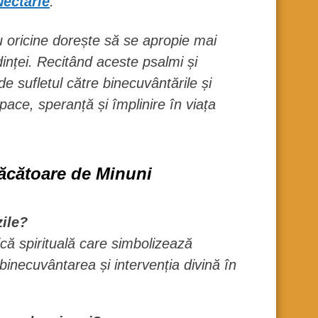
Nectarie
.
u oricine dorește să se apropie mai
nței. Recitând aceste psalmi și
de sufletul către binecuvântările și
pace, speranță și împlinire în viața
ăcătoare de Minuni
zile?
ică spirituală care simbolizează
binecuvântarea și intervenția divină în